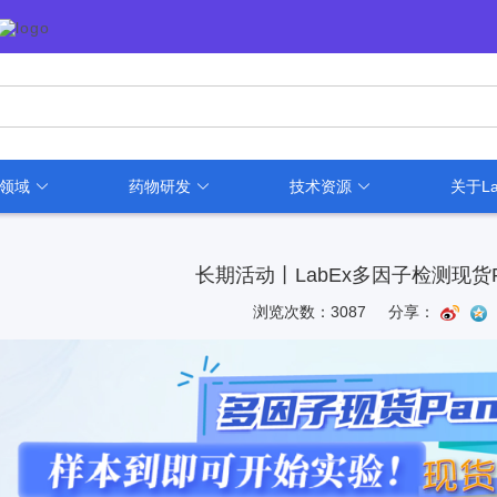
用领域
药物研发
技术资源
关于La
长期活动丨LabEx多因子检测现货P
浏览次数：3087
分享：