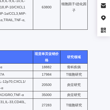
L8,IL-9,IL-10,IL-
细胞因子/趋化因
L-18,IP-10/CXCL1
63800
子
IP-1α/CCL3,MIP-
α,TRAIL,TNF-α,
现货单页促销价
研究领域
格
-α
18882
骨科疾病
17A
17984
T细胞研究
IL-12p70,CXCL1/
20500
炎症研究
-α
70,KC/GRO,TNF-α
35000
炎症研究
L-31,IL-33,CD40L,
27283
T细胞研究