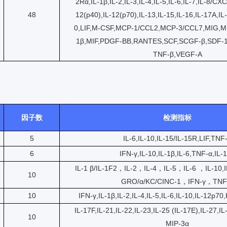
2Rα,IL-1β,IL-2,IL-3,IL-4,IL-5,IL-6,IL-7,IL-8/CXC
48
12(p40),IL-12(p70),IL-13,IL-15,IL-16,IL-17A,I
0,LIF,M-CSF,MCP-1/CCL2,MCP-3/CCL7,MIG,M
1β,MIF,PDGF-BB,RANTES,SCF,SCGF-β,SDF-1
TNF-β,VEGF-A
因子数
检测指标
5
IL-6,IL-10,IL-15/IL-15R,LIF,TNF
6
IFN-γ,IL-10,IL-1β,IL-6,TNF-α,IL-
IL-1 β/IL-1F2，IL-2，IL-4，IL-5，IL-6 ，IL-10,
10
GRO/α/KC/CINC-1，IFN-γ，TNF
10
IFN-γ,IL-1β,IL-2,IL-4,IL-5,IL-6,IL-10,IL-12p
IL-17F,IL-21,IL-22,IL-23,IL-25 (IL-17E),IL-27,I
10
MIP-3α