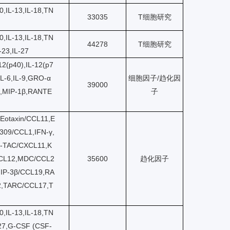
0,IL-13,IL-18,TN
33035
T细胞研究
0,IL-13,IL-18,TN
44278
T细胞研究
-23,IL-27
2(p40),IL-12(p7
,IL-6,IL-9,GRO-α
细胞因子/趋化因
39000
3,MIP-1β,RANTE
子
otaxin/CCL11,E
-309/CCL1,IFN-γ,
0,I-TAC/CXCL11,K
CL12,MDC/CCL2
35600
趋化因子
IP-3β/CCL19,RA
,TARC/CCL17,T
0,IL-13,IL-18,TN
L-27,G-CSF (CSF-