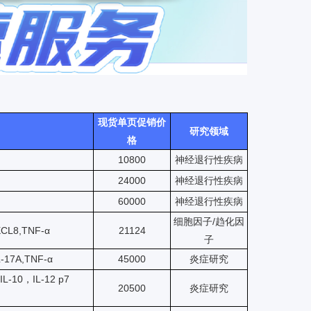
现货单页促销价
研究领域
格
10800
神经退行性疾病
24000
神经退行性疾病
60000
神经退行性疾病
细胞因子/趋化因
CXCL8,TNF-α
21124
子
IL-17A,TNF-α
45000
炎症研究
IL-10，IL-12 p7
20500
炎症研究