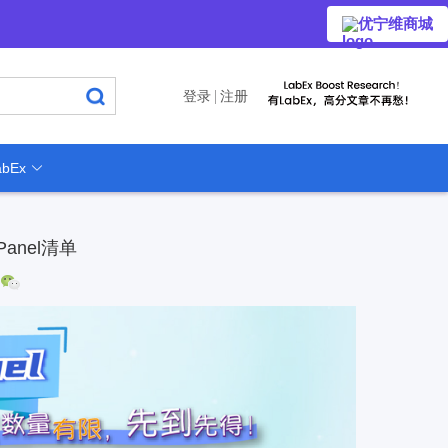
优宁维商城
登录
注册
bEx
anel清单