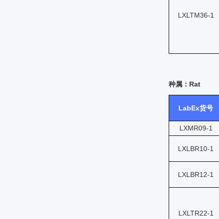
LXLTM36-1
种属：Rat
LabEx货号
LXMR09-1
LXLBR10-1
LXLBR12-1
LXLTR22-1