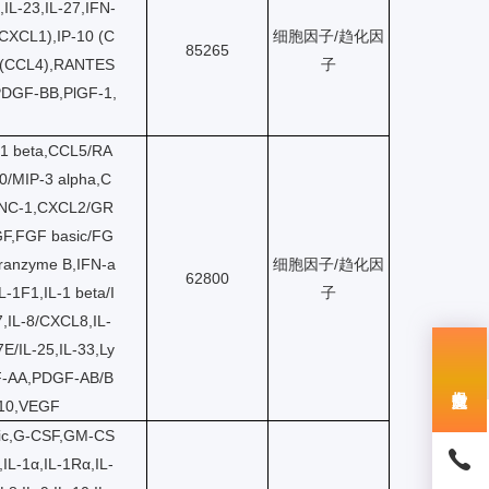
,IL-23,IL-27,IFN-
(CXCL1),IP-10 (C
细胞因子/趋化因
85265
 (CCL4),RANTES
子
DGF-BB,PlGF-1,
1 beta,CCL5/RA
0/MIP-3 alpha,C
INC-1,CXCL2/GR
GF,FGF basic/FG
ranzyme B,IFN-a
细胞因子/趋化因
62800
-1F1,IL-1 beta/I
子
-7,IL-8/CXCL8,IL-
7E/IL-25,IL-33,Ly
F-AA,PDGF-AB/B
F10,VEGF
ic,G-CSF,GM-CS
L-1α,IL-1Rα,IL-