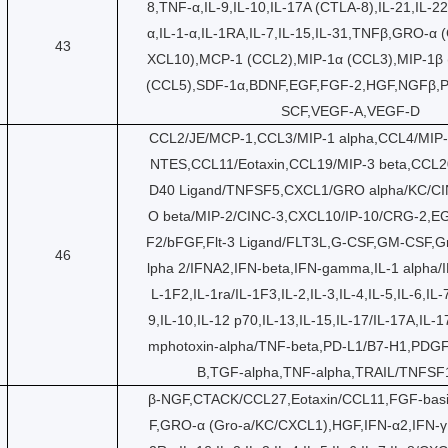
8,TNF-α,IL-9,IL-10,IL-17A (CTLA-8),IL-21,IL-22
α,IL-1-α,IL-1RA,IL-7,IL-15,IL-31,TNFβ,GRO-α 
43
XCL10),MCP-1 (CCL2),MIP-1α (CCL3),MIP-1β
(CCL5),SDF-1α,BDNF,EGF,FGF-2,HGF,NGFβ,P
SCF,VEGF-A,VEGF-D
CCL2/JE/MCP-1,CCL3/MIP-1 alpha,CCL4/MIP-
NTES,CCL11/Eotaxin,CCL19/MIP-3 beta,CCL2
D40 Ligand/TNFSF5,CXCL1/GRO alpha/KC/C
O beta/MIP-2/CINC-3,CXCL10/IP-10/CRG-2,E
F2/bFGF,Flt-3 Ligand/FLT3L,G-CSF,GM-CSF,G
46
lpha 2/IFNA2,IFN-beta,IFN-gamma,IL-1 alpha/IL
L-1F2,IL-1ra/IL-1F3,IL-2,IL-3,IL-4,IL-5,IL-6,IL
9,IL-10,IL-12 p70,IL-13,IL-15,IL-17/IL-17A,IL-1
mphotoxin-alpha/TNF-beta,PD-L1/B7-H1,PDG
B,TGF-alpha,TNF-alpha,TRAIL/TNFS
β-NGF,CTACK/CCL27,Eotaxin/CCL11,FGF-bas
F,GRO-α (Gro-a/KC/CXCL1),HGF,IFN-α2,IFN-γ,I