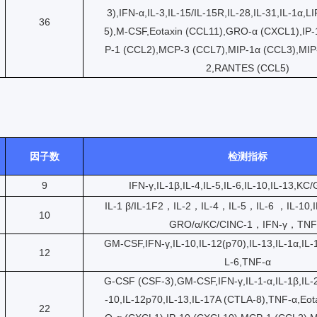
3),IFN-α,IL-3,IL-15/IL-15R,IL-28,IL-31,IL-1α,
36
5),M-CSF,Eotaxin (CCL11),GRO-α (CXCL1),IP
P-1 (CCL2),MCP-3 (CCL7),MIP-1α (CCL3),MIP
2,RANTES (CCL5)
因子数
检测指标
9
IFN-γ,IL-1β,IL-4,IL-5,IL-6,IL-10,IL-13,K
IL-1 β/IL-1F2，IL-2，IL-4，IL-5，IL-6 ，IL-10,
10
GRO/α/KC/CINC-1，IFN-γ，TNF
GM-CSF,IFN-γ,IL-10,IL-12(p70),IL-13,IL-1α,IL-1β
12
L-6,TNF-α
G-CSF (CSF-3),GM-CSF,IFN-γ,IL-1-α,IL-1β,IL-2,
-10,IL-12p70,IL-13,IL-17A (CTLA-8),TNF-α,Eo
22