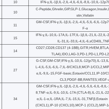
10
IFN-γ,IL-1β,IL-2,IL-4,IL-6,IL-8,IL-10,IL-12p
C-Peptide,Ghrelin,GIP,GLP-1,Glucagon,Insulin,
10
stin,Visfatin
GM-CSF,IFN-γ,IL-1β,IL-2,IL-4,IL-5,IL-6,IL-12p7
11
F-α
IFN-γ,IL-10,IL-17A,IL-17F,IL-1β,IL-21,IL-22,IL-2
15
IL-31,IL-33,IL-4,IL-6,sCD40L,TN
CD27,CD28,CD137 (4-1BB),GITR,HVEM,BTLA
14
TLA4),IDO,LAG-3,PD-1,PD-L1,PD-L2
G-CSF,GM-CSF,IFN-γ,IL-10,IL-12(p70),IL-13,IL-
L-4,IL-5,IL-6,IL-7,IL-8/CXCL8,MCP-1/CCL2,MI
27
α,IL-9,IL-15,FGF-basic,Eotaxin/CCL11,IP-10/
CL3,PDGF-BB,RANTES,VEGF-
GM-CSF,IFN-γ,IL-1β,IL-2,IL-4,IL-5,IL-6,IL-8,IL
8,TNF-α,IL-9,IL-10,IL-17A (CTLA-8),IL-21,IL-22
34
α,IL-1-α,IL-1RA,IL-7,IL-15,IL-31,TNFβ,Eotaxi
(CXCL1),IP-10 (CXCL10),MCP-1 (CCL2),MIP-1