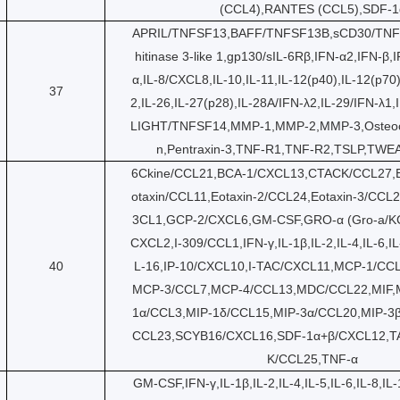
(CCL4),RANTES (CCL5),SDF-1
APRIL/TNFSF13,BAFF/TNFSF13B,sCD30/TNF
hitinase 3-like 1,gp130/sIL-6Rβ,IFN-α2,IFN-β,I
α,IL-8/CXCL8,IL-10,IL-11,IL-12(p40),IL-12(p70)
37
2,IL-26,IL-27(p28),IL-28A/IFN-λ2,IL-29/IFN-λ1,I
LIGHT/TNFSF14,MMP-1,MMP-2,MMP-3,Osteoca
n,Pentraxin-3,TNF-R1,TNF-R2,TSLP,TW
6Ckine/CCL21,BCA-1/CXCL13,CTACK/CCL27,
otaxin/CCL11,Eotaxin-2/CCL24,Eotaxin-3/CCL2
3CL1,GCP-2/CXCL6,GM-CSF,GRO-α (Gro-a/KC
CXCL2,I-309/CCL1,IFN-γ,IL-1β,IL-2,IL-4,IL-6,I
40
L-16,IP-10/CXCL10,I-TAC/CXCL11,MCP-1/CC
MCP-3/CCL7,MCP-4/CCL13,MDC/CCL22,MIF,
1α/CCL3,MIP-1δ/CCL15,MIP-3α/CCL20,MIP-3β
CCL23,SCYB16/CXCL16,SDF-1α+β/CXCL12,T
K/CCL25,TNF-α
GM-CSF,IFN-γ,IL-1β,IL-2,IL-4,IL-5,IL-6,IL-8,IL