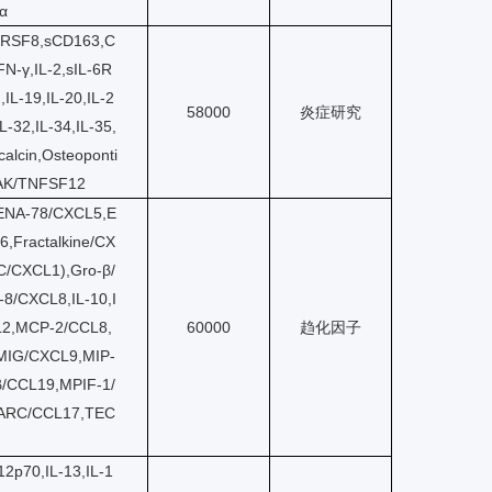
α
RSF8,sCD163,C
FN-γ,IL-2,sIL-6R
,IL-19,IL-20,IL-2
58000
炎症研究
L-32,IL-34,IL-35,
lcin,Osteoponti
EAK/TNFSF12
ENA-78/CXCL5,E
6,Fractalkine/CX
/CXCL1),Gro-β/
L-8/CXCL8,IL-10,I
L2,MCP-2/CCL8,
60000
趋化因子
MIG/CXCL9,MIP-
/CCL19,MPIF-1/
ARC/CCL17,TEC
-12p70,IL-13,IL-1