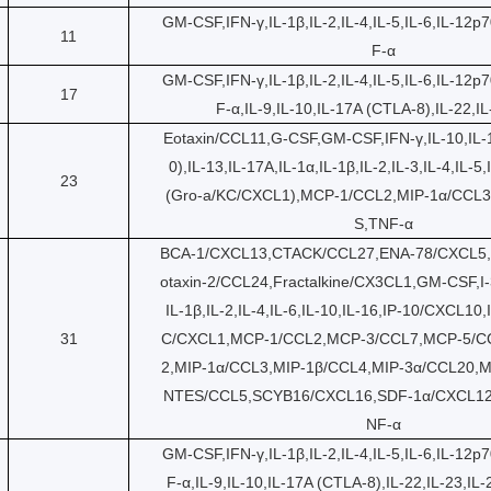
GM-CSF,IFN-γ,IL-1β,IL-2,IL-4,IL-5,IL-6,IL-12p7
11
F-α
GM-CSF,IFN-γ,IL-1β,IL-2,IL-4,IL-5,IL-6,IL-12p7
17
F-α,IL-9,IL-10,IL-17A (CTLA-8),IL-22,IL
Eotaxin/CCL11,G-CSF,GM-CSF,IFN-γ,IL-10,IL-1
0),IL-13,IL-17A,IL-1α,IL-1β,IL-2,IL-3,IL-4,IL-5
23
(Gro-a/KC/CXCL1),MCP-1/CCL2,MIP-1α/CCL
S,TNF-α
BCA-1/CXCL13,CTACK/CCL27,ENA-78/CXCL5,E
otaxin-2/CCL24,Fractalkine/CX3CL1,GM-CSF,I
IL-1β,IL-2,IL-4,IL-6,IL-10,IL-16,IP-10/CXCL1
31
C/CXCL1,MCP-1/CCL2,MCP-3/CCL7,MCP-5/C
2,MIP-1α/CCL3,MIP-1β/CCL4,MIP-3α/CCL20,M
NTES/CCL5,SCYB16/CXCL16,SDF-1α/CXCL12
NF-α
GM-CSF,IFN-γ,IL-1β,IL-2,IL-4,IL-5,IL-6,IL-12p7
F-α,IL-9,IL-10,IL-17A (CTLA-8),IL-22,IL-23,I