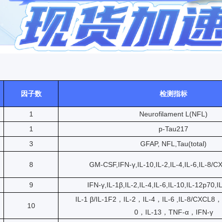
因子数
检测指标
1
Neurofilament L(NFL)
1
p-Tau217
3
GFAP, NFL,Tau(total)
8
GM-CSF,IFN-γ,IL-10,IL-2,IL-4,IL-6,IL-8/
9
IFN-γ,IL-1β,IL-2,IL-4,IL-6,IL-10,IL-12p70,
IL-1 β/IL-1F2，IL-2，IL-4，IL-6 ,IL-8/CXCL8，
10
0，IL-13，TNF-α，IFN-γ