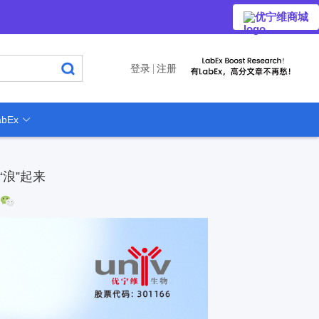
优宁维商城
登录
注册
bEx
浪”起来