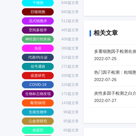
干细胞
848篇文章
巨噬细胞
680篇文章
流式细胞术
512篇文章
空间多组学
465篇文章
相关文章
神经退行性疾病
409篇文章
免疫
369篇文章
多重细胞因子检测在
代谢/内分泌
324篇文章
2022-07-25
信号通路
272篇文章
热门因子检测：粒细胞
疫苗研究
269篇文章
2022-07-26
COVID-19
229篇文章
炎性多因子检测之白介素细
生物标志物发现
172篇文章
2022-07-27
毒理/病理
143篇文章
生殖生物学
96篇文章
心血管研究
95篇文章
类器官
69篇文章