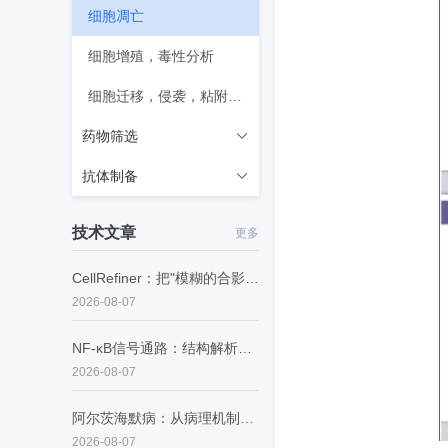
细胞凋亡
细胞增殖，毒性分析
细胞迁移，侵袭，粘附分析
药物筛选
抗体制备
GPCR
激酶
靶点蛋白抗原蛋白
技术文章
更多
蛋白互作
B细胞分离纯化
CellRefiner：把"模糊的合影"变成"每个细胞的证件照"
膜蛋白结合
抗体阳性株筛选
2026-08-07
表观遗传酶
抗体纯化
NF-κB信号通路：结构解析、生理功能与病理调控
2026-08-07
离子通道
抗体分型
阿尔茨海默病：从病理机制到精准诊断的范式转型
2026-08-07