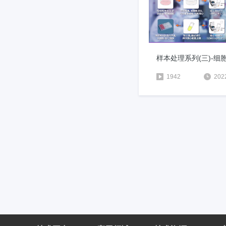
1942
202