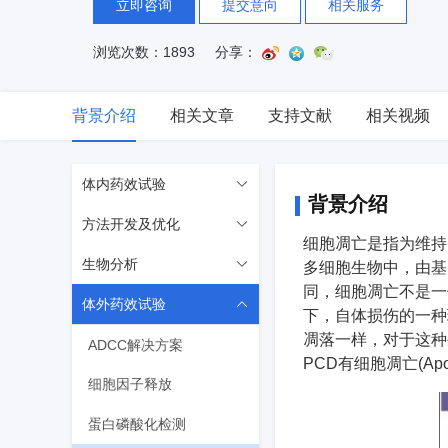
立即咨询
提交意向
相关服务
浏览次数：1893
分享：
背景介绍
相关文章
支持文献
相关视频
体内药效试验
背景介绍
方法开发及优化
生物标志物分析
细胞凋亡是指为维持内环
生物分析
药效评估
样品分析
多细胞生物中，由基
同，细胞凋亡不是一
体外药效试验
免疫细胞分析
分析方法开发
免疫原性ADA
下，自体损伤的一种
凋落一样，对于这种生
单细胞测序实验
分析方法验证
大分子药物代谢
ADCC解决方案
PCD有细胞凋亡(Apopt
病理切片分析
细胞因子释放
受体占位(Receptor Occupancy)
基于细胞的中和实验
蛋白磷酸化检测