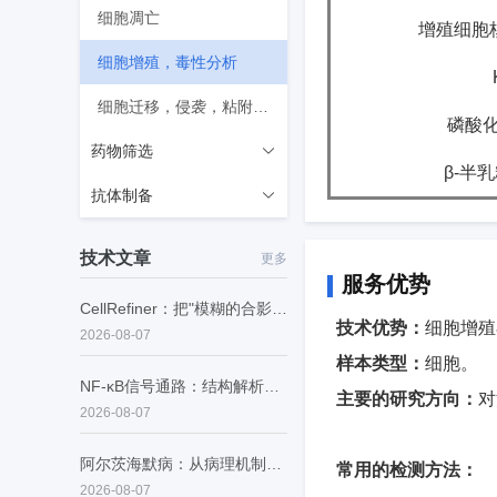
细胞凋亡
增殖细胞
细胞增殖，毒性分析
细胞迁移，侵袭，粘附分析
磷酸
药物筛选
β
-
半乳
抗体制备
GPCR
激酶
靶点蛋白抗原蛋白
技术文章
更多
服务优势
蛋白互作
B细胞分离纯化
CellRefiner：把"模糊的合影"变成"每个细胞的证件照"
技术优势：
细胞增殖
膜蛋白结合
抗体阳性株筛选
2026-08-07
样本类型：
细胞。
表观遗传酶
抗体纯化
NF-κB信号通路：结构解析、生理功能与病理调控
主要的研究方向：
对
2026-08-07
离子通道
抗体分型
阿尔茨海默病：从病理机制到精准诊断的范式转型
常用的检测方法：
2026-08-07