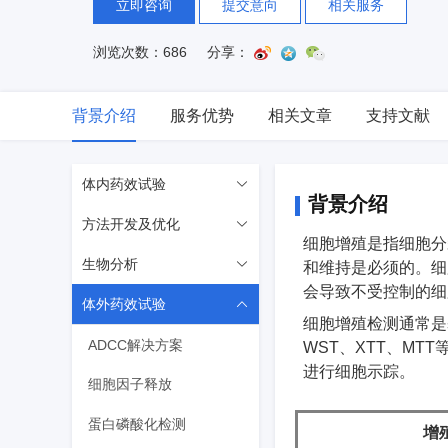
立即咨询
提交意向
相关服务
浏览次数：686
分享：
背景介绍
服务优势
相关文章
支持文献
体内药效试验
背景介绍
方法开发及优化
生物标志物分析
细胞增殖是指细胞分
生物分析
药效评估
样品分析
和维持是必须的。细
会导致不受控制的细
体外药效试验
免疫细胞分析
分析方法开发
免疫原性ADA
细胞增殖检测通常是
单细胞测序实验
分析方法验证
大分子药物代谢
ADCC解决方案
WST、XTT、MT
进行细胞示踪。
病理切片分析
细胞因子释放
受体占位(Receptor Occupancy)
基于细胞的中和实验
蛋白磷酸化检测
增