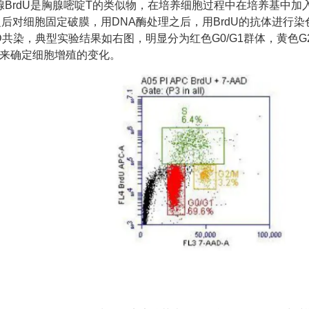
腺
BrdU
是胸腺嘧啶
T
的类似物，在培养细胞过程中在培养基中加
之后对细胞固定破膜，用
DNA
酶处理之后，用
BrdU
的抗体进行染
D
共染，典型实验结果如右图，明显分为红色
G0/G1
群体，黄色
G
来确定细胞增殖的变化。