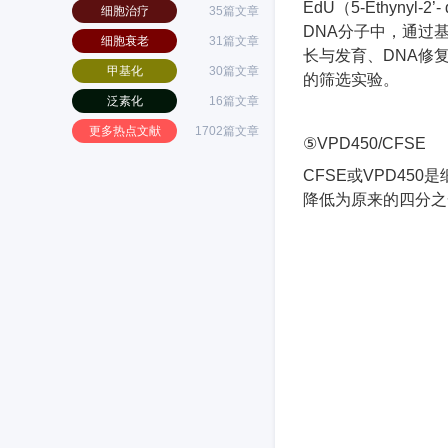
EdU（
5-Ethynyl-2’-
细胞治疗
35篇文章
DNA
分子中，通过
细胞衰老
31篇文章
长与发育、
DNA
修
甲基化
30篇文章
的筛选实验。
泛素化
16篇文章
更多热点文献
1702篇文章
⑤
VPD450/CFSE
CFSE或
VPD450
是
降低为原来的四分之