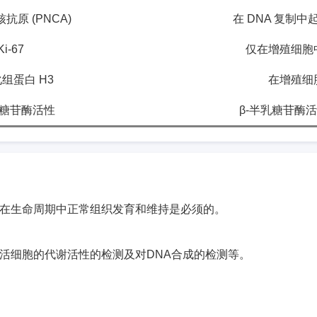
核抗原
(PNCA)
在
DNA
复制中
Ki-67
仅在增殖细胞
化组蛋白
H3
在增殖细
糖苷酶活性
β
-
半乳糖苷酶活
在生命周期中正常组织发育和维持是必须的。
活细胞的代谢活性的检测及对
DNA
合成的检测等。