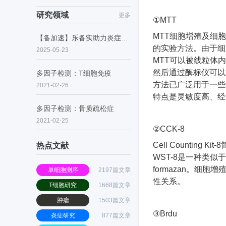
研究领域
更多
①MTT
MTT细胞增殖及细
【备加速】乐备实助力炎症性肠病的潜在药物研究
的实验方法。由于细
2025-05-23
MTT
可以被线粒体内
然后通过酶标仪可以
多因子检测：T细胞免疫
方法已广泛用于一些
2021-02-26
特点是灵敏度高、经
多因子检测：骨质疏松症
2021-02-25
②
CCK-8
Cell Counting Kit-
热点文献
WST-8
是一种类似于
formazan
。细胞增
单细胞测序
2197篇文章
性关系。
T细胞研究
1668篇文章
肿瘤
1503篇文章
③
Brdu
炎症研究
877篇文章