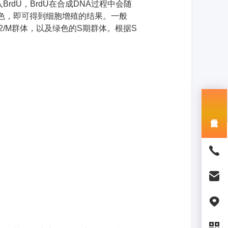
入
BrdU
，
BrdU
在合成
DNA
过程中会随
色，即可得到细胞增殖的结果。一般
2/M
群体，以及绿色的
S
期群体。根据
S