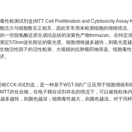
胞毒性检测试剂盒
(MTT Cell Proliferation and Cytotoxicity Assay K
胞活力与细胞数呈正相关，因此常常用来检测细胞的增殖情况。
的一些脱氢酶还原生成结晶状的深紫色产物
formazan
。在特定
测定
570nm
波长附近的吸光度。细胞增殖越多越快，则吸光度越
生物活性因子的活性检测、大规模的抗肿瘤药物筛选、细胞毒性
济。
8简称
CCK-8
试剂盒，是一种基于
WST-8
的广泛应用于细胞增殖和
MTT
的化合物，在电子耦合试剂存在的情况下，可以被线粒体
殖越多越快，则颜色越深；细胞毒性越大，则颜色越浅。对于同