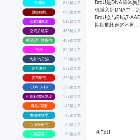
BrdU是
DNA
前体胸
干细胞
848篇文章
机插入到
DNA
中，
巨噬细胞
680篇文章
BrdU
会与
PI
或
7-AA
流式细胞术
512篇文章
期细胞比例的不同，
空间多组学
465篇文章
神经退行性疾病
409篇文章
免疫
369篇文章
代谢/内分泌
324篇文章
信号通路
272篇文章
疫苗研究
269篇文章
COVID-19
229篇文章
生物标志物发现
172篇文章
毒理/病理
143篇文章
生殖生物学
96篇文章
心血管研究
95篇文章
④
EdU
类器官
69篇文章