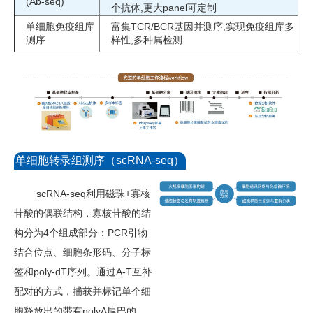
(Ab-seq)
个抗体,更大panel可定制
单细胞免疫组库
富集TCR/BCR基因并测序,实现免疫组库多
测序
样性,多种属检测
单细胞转录组测序（scRNA-seq）
scRNA-seq利用磁珠+寡核
苷酸的偶联结构，寡核苷酸的结
构分为4个组成部分：PCR引物
结合位点、细胞条形码、分子标
签和poly-dT序列。通过A-T互补
配对的方式，捕获并标记单个细
胞释放出的带有polyA尾巴的