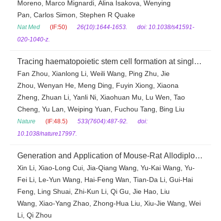
Moreno, Marco Mignardi, Alina Isakova, Wenying
Pan, Carlos Simon, Stephen R Quake
Nat Med
(IF:50)
26(10):1644-1653.
doi: 10.1038/s41591-
020-1040-z.
Tracing haematopoietic stem cell formation at single-
cell resolution
Fan Zhou, Xianlong Li, Weili Wang, Ping Zhu, Jie
Zhou, Wenyan He, Meng Ding, Fuyin Xiong, Xiaona
Zheng, Zhuan Li, Yanli Ni, Xiaohuan Mu, Lu Wen, Tao
Cheng, Yu Lan, Weiping Yuan, Fuchou Tang, Bing Liu
Nature
(IF:48.5)
533(7604):487-92.
doi:
10.1038/nature17997.
Generation and Application of Mouse-Rat Allodiploid
Embryonic Stem Cells
Xin Li, Xiao-Long Cui, Jia-Qiang Wang, Yu-Kai Wang, Yu-
Fei Li, Le-Yun Wang, Hai-Feng Wan, Tian-Da Li, Gui-Hai
Feng, Ling Shuai, Zhi-Kun Li, Qi Gu, Jie Hao, Liu
Wang, Xiao-Yang Zhao, Zhong-Hua Liu, Xiu-Jie Wang, Wei
Li, Qi Zhou