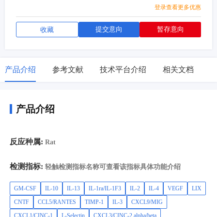
登录查看更多优惠
提交意向
暂存意向
收藏
产品介绍
参考文献
技术平台介绍
相关文档
产品介绍
反应种属:
Rat
检测指标:
轻触检测指标名称可查看该指标具体功能介绍
GM-CSF
IL-10
IL-13
IL-1ra/IL-1F3
IL-2
IL-4
VEGF
LIX
CNTF
CCL5/RANTES
TIMP-1
IL-3
CXCL9/MIG
CXCL1/CINC-1
L-Selectin
CXCL3/CINC-2 alpha/beta