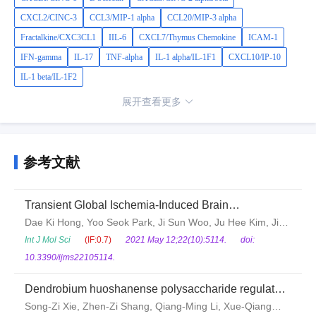
CXCL2/CINC-3
CCL3/MIP-1 alpha
CCL20/MIP-3 alpha
Fractalkine/CXC3CL1
IIL-6
CXCL7/Thymus Chemokine
ICAM-1
IFN-gamma
IL-17
TNF-alpha
IL-1 alpha/IL-1F1
CXCL10/IP-10
IL-1 beta/IL-1F2
展开查看更多
参考文献
Transient Global Ischemia-Induced Brain
Inflammatory Cascades Attenuated by Targeted
Dae Ki Hong, Yoo Seok Park, Ji Sun Woo, Ju Hee Kim, Jin
Temperature Management
Ho Beom, Sung Phil Chung, Je Sung You, Sang Won Suh
Int J Mol Sci
(IF:0.7)
2021 May 12;22(10):5114.
doi:
10.3390/ijms22105114.
Dendrobium huoshanense polysaccharide regulates
intestinal lamina propria immune response by
Song-Zi Xie, Zhen-Zi Shang, Qiang-Ming Li, Xue-Qiang