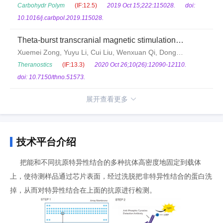
stimulation of intestinal epithelial cells via toll-like
Zha, Li-Hua Pan, Jian-Ping Luo
Carbohydr Polym
(IF:12.5)
2019 Oct 15;222:115028.
doi:
receptor 4
10.1016/j.carbpol.2019.115028.
Theta-burst transcranial magnetic stimulation
promotes stroke recovery by vascular protection and
Xuemei Zong, Yuyu Li, Cui Liu, Wenxuan Qi, Dong
neovascularization
Han, Lorelei Tucker, Yan Dong, Shuqun Hu, Xianliang
Theranostics
(IF:13.3)
2020 Oct 26;10(26):12090-12110.
Yan, Quanguang Zhang
doi: 10.7150/thno.51573.
展开查看更多
技术平台介绍
把能和不同抗原特异性结合的多种抗体高密度地固定到载体
上，使待测样品通过芯片表面，经过洗脱把非特异性结合的蛋白洗
掉，从而对特异性结合在上面的抗原进行检测。