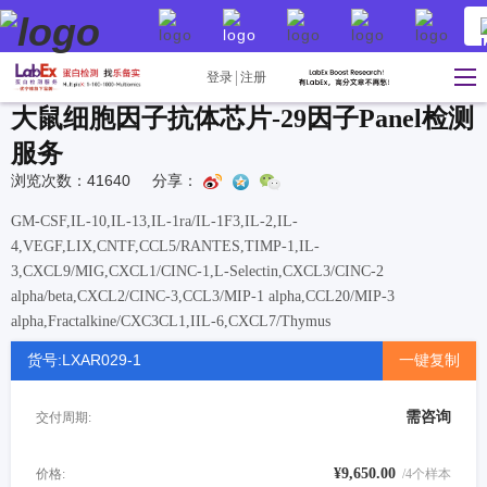
登录
注册
大鼠细胞因子抗体芯片-29因子Panel检测
服务
浏览次数：41640
分享：
GM-CSF,IL-10,IL-13,IL-1ra/IL-1F3,IL-2,IL-
4,VEGF,LIX,CNTF,CCL5/RANTES,TIMP-1,IL-
3,CXCL9/MIG,CXCL1/CINC-1,L-Selectin,CXCL3/CINC-2
alpha/beta,CXCL2/CINC-3,CCL3/MIP-1 alpha,CCL20/MIP-3
alpha,Fractalkine/CXC3CL1,IIL-6,CXCL7/Thymus
Chemokine,ICAM-1,IFN-gamma,IL-17,TNF-alpha,IL-1
货号:LXAR029-1
一键复制
alpha/IL-1F1,CXCL10/IP-10,IL-1 beta/IL-1F2
需咨询
交付周期:
¥9,650.00
价格:
/4个样本