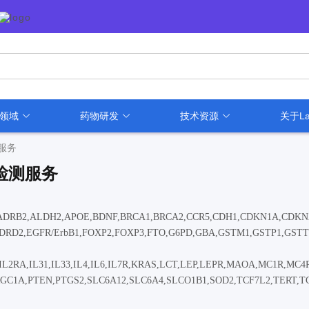
用领域
药物研发
技术资源
关于La
测服务
6检测服务
,ADRB2,ALDH2,APOE,BDNF,BRCA1,BRCA2,CCR5,CDH1,CDKN1A,CDK
,DRD2,EGFR/ErbB1,FOXP2,FOXP3,FTO,G6PD,GBA,GSTM1,GSTP1,GSTT
3R,IL2RA,IL31,IL33,IL4,IL6,IL7R,KRAS,LCT,LEP,LEPR,MAOA,MC1R,MC
C1A,PTEN,PTGS2,SLC6A12,SLC6A4,SLCO1B1,SOD2,TCF7L2,TERT,T