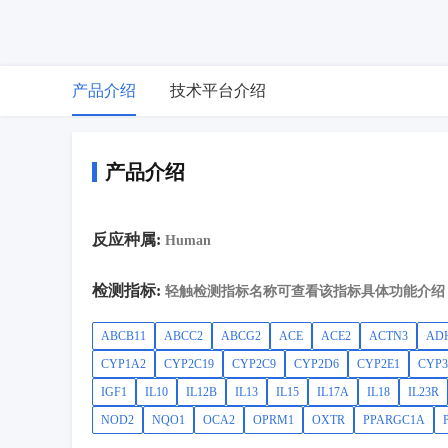
产品介绍
技术平台介绍
产品介绍
反应种属:
Human
检测指标:
轻触检测指标名称可查看该指标具体功能介绍
ABCB11
ABCC2
ABCG2
ACE
ACE2
ACTN3
AD
CYP1A2
CYP2C19
CYP2C9
CYP2D6
CYP2E1
CYP3
IGF1
IL10
IL12B
IL13
IL15
IL17A
IL18
IL23R
NOD2
NQO1
OCA2
OPRM1
OXTR
PPARGC1A