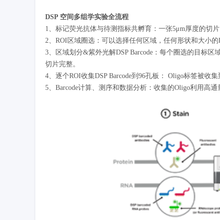
DSP 空间多组学实验全流程
1、标记荧光抗体与待测指标共孵育：一张
5
μ
m
厚度的切片
2、ROI
区域圈选：可以选择任何区域，任何形状和大小的
3、区域划分
&
紫外光解
DSP Barcode
：每个圈选的目标区
切片完整。
4、逐个
ROI
收集
DSP Barcode
到
96
孔板：
Oligo
标签被收集
5、Barcode
计算、测序和数据分析：收集的
Oligo
利用高通