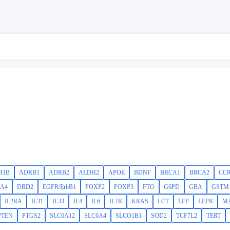
H1B
ADRB1
ADRB2
ALDH2
APOE
BDNF
BRCA1
BRCA2
CC
A4
DRD2
EGFR/ErbB1
FOXP2
FOXP3
FTO
G6PD
GBA
GSTM
IL2RA
IL31
IL33
IL4
IL6
IL7R
KRAS
LCT
LEP
LEPR
M
PTEN
PTGS2
SLC6A12
SLC6A4
SLCO1B1
SOD2
TCF7L2
TERT