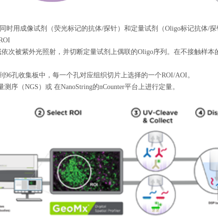
同时用成像试剂（荧光标记的抗体
/
探针）和定量试剂（
Oligo
标记抗体
/
探
ROI
域依次被紫外光照射，并切断定量试剂上偶联的
Oligo
序列。在不接触样本
到
96
孔收集板中，每一个孔对应组织切片上选择的一个
ROI/AOI
。
量测序（
NGS
）或 在
NanoString
的
nCounter
平台上进行定量。