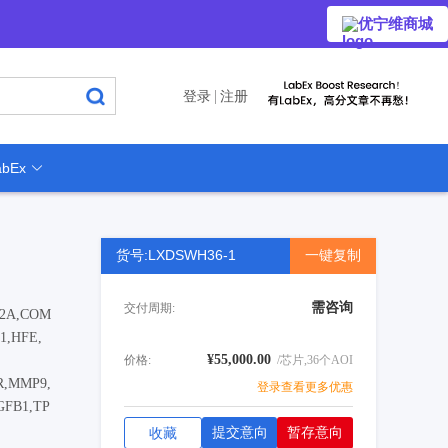
优宁维商城
登录
注册
bEx
货号:LXDSWH36-1
一键复制
需咨询
交付周期:
N2A,COM
1,HFE,
¥55,000.00
价格:
/芯片,36个AOI
4R,MMP9,
登录查看更多优惠
GFB1,TP
提交意向
暂存意向
收藏