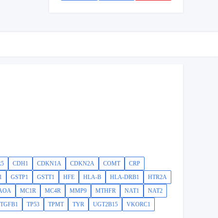
R5
CDH1
CDKN1A
CDKN2A
COMT
CRP
1
GSTP1
GSTT1
HFE
HLA-B
HLA-DRB1
HTR2A
AOA
MC1R
MC4R
MMP9
MTHFR
NAT1
NAT2
TGFB1
TP53
TPMT
TYR
UGT2B15
VKORC1