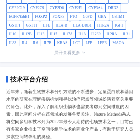
CYP2C19
CYP2C9
CYP2D6
CYP2E1
CYP3A4
DRD2
EGFR/ErbB1
FOXP2
FOXP3
FTO
G6PD
GBA
GSTM1
GSTP1
GSTT1
HFE
HLA-B
HLA-DRB1
HTR2A
IGF1
IL10
IL12B
IL13
IL15
IL17A
IL18
IL23R
IL2RA
IL31
IL33
IL4
IL6
IL7R
KRAS
LCT
LEP
LEPR
MAOA
MC1R
MC4R
MMP9
MTHFR
NAT1
NAT2
NOD2
展开查看更多
NQO1
OCA2
OPRM1
OXTR
PPARGC1A
PTEN
PTGS2
SLC6A12
SLC6A4
SLCO1B1
SOD2
TCF7L2
TERT
TGFB1
TP53
TPMT
TYR
UGT2B15
VKORC1
技术平台介绍
近年来，随着生物技术和分析方法的不断进步，定量蛋白质和基因
水平的研究在理解疾病机制和寻找治疗靶点等领域扮演着至关重要
的角色。此外，深入了解组织生物学也需要考虑到空间维度的因
素，因此空间分析在该领域的发展备受关注。Nature Methods杂志
将空间多组学技术列为2022年最令人期待的七项技术之一，目前已
有多家企业推出了空间多组学技术的商业化产品，有助于研究人员
探索空间转录组的奥秘。