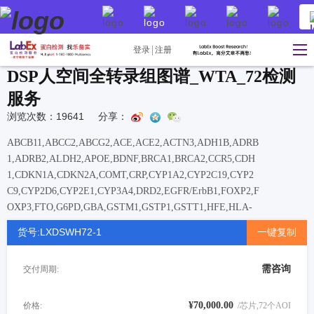
登录
注册
DSP人空间全转录组图谱_WTA_72检测
服务
浏览次数：19641
分享：
ABCB11,ABCC2,ABCG2,ACE,ACE2,ACTN3,ADH1B,ADRB
1,ADRB2,ALDH2,APOE,BDNF,BRCA1,BRCA2,CCR5,CDH
1,CDKN1A,CDKN2A,COMT,CRP,CYP1A2,CYP2C19,CYP2
C9,CYP2D6,CYP2E1,CYP3A4,DRD2,EGFR/ErbB1,FOXP2,F
OXP3,FTO,G6PD,GBA,GSTM1,GSTP1,GSTT1,HFE,HLA-
B,HLA-
货号:LXDSWH72-1
一键复制
DRB1,HTR2A,IGF1,IL10,IL12B,IL13,IL15,IL17A,IL18,IL2
3R,IL2RA,IL31,IL33,IL4,IL6,IL7R,KRAS,LCT,LEP,LEPR,
需咨询
交付周期:
MAOA,MC1R,MC4R,MMP9,MTHFR,NAT1,NAT2,NOD2,NQ
O1,OCA2,OPRM1,OXTR,PPARGC1A,PTEN,PTGS2,SLC6A
12,SLC6A4,SLCO1B1,SOD2,TCF7L2,TERT,TGFB1,TP53,T
¥70,000.00
价格:
/芯片,72个AOI