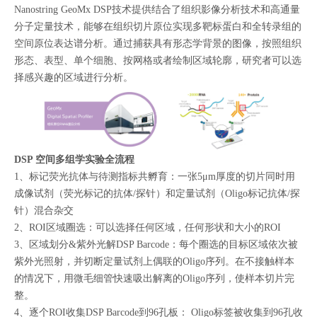
Nanostring
GeoMx DSP
技术提供结合了组织影像分析技术和高通量
分子定量技术，能够在组织切片原位实现多靶标蛋白和全转录组的
空间原位表达谱分析。通过捕获具有形态学背景的图像，按照组织
形态、表型、单个细胞、按网格或者绘制区域轮廓，研究者可以选
择感兴趣的区域进行分析。
DSP 空间多组学实验全流程
1、标记荧光抗体与待测指标共孵育：一张
5
μ
m
厚度的切片同时用
成像试剂（荧光标记的抗体
/
探针）和定量试剂（
Oligo
标记抗体
/
探
针）混合杂交
2、ROI
区域圈选：可以选择任何区域，任何形状和大小的
ROI
3、区域划分
&
紫外光解
DSP Barcode
：每个圈选的目标区域依次被
紫外光照射，并切断定量试剂上偶联的
Oligo
序列。在不接触样本
的情况下，用微毛细管快速吸出解离的
Oligo
序列，使样本切片完
整。
4、逐个
ROI
收集
DSP Barcode
到
96
孔板：
Oligo
标签被收集到
96
孔收