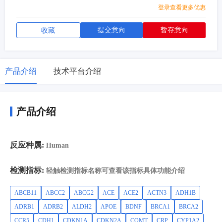
PMT,TYR,UGT2B15,VKORC1
登录查看更多优惠
提交意向
暂存意向
收藏
产品介绍
技术平台介绍
产品介绍
反应种属:
Human
检测指标:
轻触检测指标名称可查看该指标具体功能介绍
ABCB11
ABCC2
ABCG2
ACE
ACE2
ACTN3
ADH1B
ADRB1
ADRB2
ALDH2
APOE
BDNF
BRCA1
BRCA2
CCR5
CDH1
CDKN1A
CDKN2A
COMT
CRP
CYP1A2