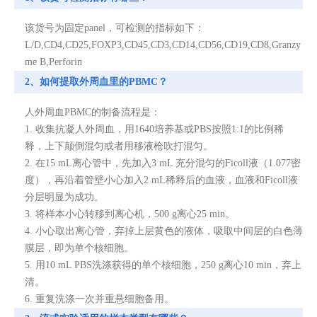
该货号为固定panel，可检测的指标如下：
L/D,CD4,CD25,FOXP3,CD45,CD3,CD14,CD56,CD19,CD8,Granzy
me B,Perforin
2、如何提取外周血里的PBMC？
人外周血PBMC的制备流程是：
1. 收集抗凝人外周血，用1640培养基或PBS按照1:1的比例稀
释，上下颠倒混匀或者用移液枪吹打混匀。
2. 在15 mL离心管中，先加入3 mL 充分混匀的Ficoll液（1.077密
度），再沿着管壁小心加入2 mL稀释后的血液，血液和Ficoll液
分层明显为成功。
3. 将样本小心转移到离心机，500 g离心25 min。
4. 小心取出离心管，弃掉上层黄色的液体，吸取中间层的白色薄
膜层，即为单个核细胞。
5. 用10 mL PBS洗涤获得的单个核细胞，250 g离心10 min，弃上
清。
6. 重复洗涤一次并重悬细胞备用。