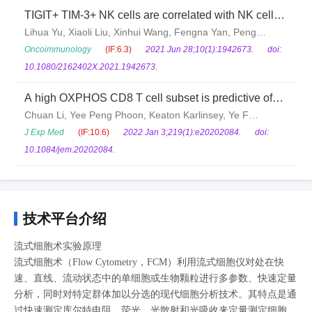
TIGIT+ TIM-3+ NK cells are correlated with NK cell
exhaustion and disease progression in patients with
Lihua Yu, Xiaoli Liu, Xinhui Wang, Fengna Yan, Peng
hepatitis B virus‑related hepatocellular carcinoma
Wang, Yuyong Jiang, Juan Du, Zhiyun Yang
Oncoimmunology
(IF:6.3)
2021 Jun 28;10(1):1942673.
doi:
10.1080/2162402X.2021.1942673.
A high OXPHOS CD8 T cell subset is predictive of
immunotherapy resistance in melanoma patients
Chuan Li, Yee Peng Phoon, Keaton Karlinsey, Ye F
Tian, Samjhana Thapaliya, Angkana Thongkum, Lili
J Exp Med
(IF:10.6)
2022 Jan 3;219(1):e20202084.
doi:
Qu, Alyssa Joyce Matz, Mark Cameron, Cheryl
10.1084/jem.20202084.
Cameron, Antoine Menoret, Pauline Funchain, Jung-Min
Song, C Marcela Diaz-Montero, Banumathi
Tamilselvan, Jackelyn B Golden, Michael
Cartwright, Annabelle Rodriguez, Christopher
技术平台介绍
Bonin, Anthony Vella, Beiyan Zhou, Brian R Gastman
流式细胞术实验原理
流式细胞术（Flow Cytometry，FCM）利用流式细胞仪对处在快
速、直线、流动状态中的单细胞或生物颗粒进行多参数、快速定量
分析，同时对特定群体加以分选的现代细胞分析技术。其特点是通
过快速测定库尔特电阻、荧光、光散射和光吸收来定量测定细胞