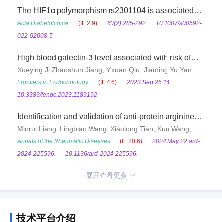
The HIF1α polymorphism rs2301104 is associated
with obesity and obesity-related cytokines in Han
Acta Diabetologica
(IF:2.9)
60(2):285-292
10.1007/s00592-
Chinese population
022-02008-5
High blood galectin-3 level associated with risk of
frailty in aging
Xueying Ji,Zhaoshun Jiang, Yixuan Qiu, Jiaming Yu,Yan
Zhang,Jiaofeng Wang, Bo Ye, Yuxin Huang, Weidong Gu,
Frontiers in Endocrinology
(IF:4.6)
2023 Sep 25:14:
Yiqin Huang,Jie Chen, Zhijun Bao
10.3389/fendo.2023.1189192
Identification and validation of anti-protein arginine
methyltransferase 5 (PRMT5) antibody as a novel
Minrui Liang, Lingbiao Wang, Xiaolong Tian, Kun Wang,
biomarker for systemic sclerosis (SSc)
Xiaoyi Zhu, Linlin Huang, Qing Li, Wenjing Ye, Chen Chen,
Annals of the Rheumatic Diseases
(IF:20.6)
2024 May 22:ard-
Haihua Yang, Wanqing Wu, Xiangjun Chen, Xiaoxia Zhu, Yu
2024-225596.
10.1136/ard-2024-225596.
Xue, Weiguo Wan, Yanling Wu, Liwei Lu, Jiucun Wang,
展开查看更多
Hejian Zou, Tianlei Ying, Feng Zhou
技术平台介绍