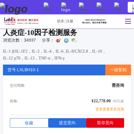
登录
注册
人炎症-10因子检测服务
浏览次数：34937
分享：
IL-1 β/IL-1F2，IL-2，IL-4，IL-6 ,IL-8/CXCL8，IL-10，
IL-12 p70，IL-13，TNF-α，IFN-γ
货号:LXLBH10-1
一键复制
需咨询
交付周期:
¥22,778.00
价格:
/96孔板
登录查看更多优惠
提交意向
暂存意向
收藏