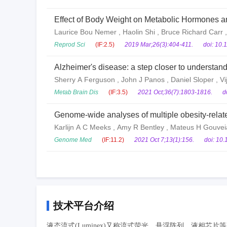
Effect of Body Weight on Metabolic Hormones and
Laurice Bou Nemer , Haolin Shi , Bruce Richard Carr
Reprod Sci
(IF:2.5)
2019 Mar;26(3):404-411.
doi: 10
Alzheimer's disease: a step closer to understan
Sherry A Ferguson , John J Panos , Daniel Sloper , V
Metab Brain Dis
(IF:3.5)
2021 Oct;36(7):1803-1816.
d
Genome-wide analyses of multiple obesity-relate
Karlijn A C Meeks , Amy R Bentley , Mateus H Gouvei
Genome Med
(IF:11.2)
2021 Oct 7;13(1):156.
doi: 10
技术平台介绍
液态流式(Luminex)又称流式荧光、悬浮阵列、液相