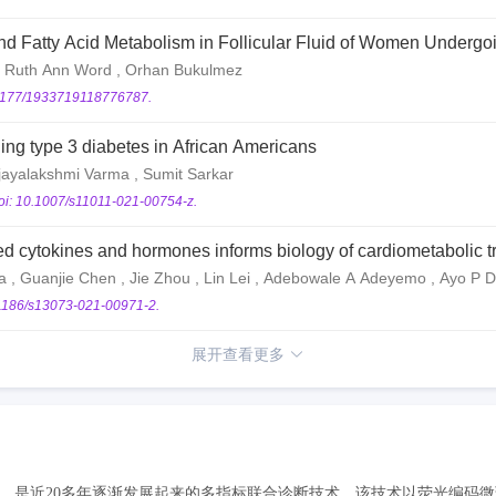
 Fatty Acid Metabolism in Follicular Fluid of Women Undergoing 
 , Ruth Ann Word , Orhan Bukulmez
.1177/1933719118776787.
ding type 3 diabetes in African Americans
ijayalakshmi Varma , Sumit Sarkar
oi: 10.1007/s11011-021-00754-z.
d cytokines and hormones informs biology of cardiometabolic tr
a , Guanjie Chen , Jie Zhou , Lin Lei , Adebowale A Adeyemo , Ayo P 
.1186/s13073-021-00971-2.
展开查看更多
芯片等，是近20多年逐渐发展起来的多指标联合诊断技术。该技术以荧光编