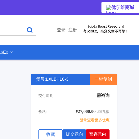
优宁维商城
登录
注册
bEx
货号:LXLBH10-3
一键复制
需咨询
交付周期:
¥27,000.00
价格:
/96孔板
登录查看更多优惠
提交意向
暂存意向
收藏