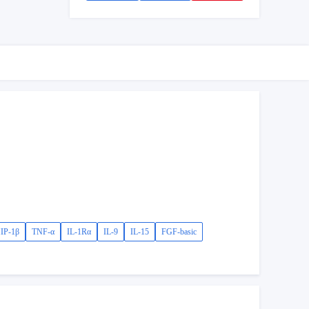
IP-1β
TNF-α
IL-1Rα
IL-9
IL-15
FGF-basic