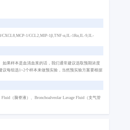
XCL8,MCP-1/CCL2,MIP-1β,TNF-α,IL-1Rα,IL-9,IL-
。如果样本是血清血浆的话，我们通常建议选取预期浓度
议每组选1~2个样本来做预实验，当然预实验方案要根据
d（脑脊液）、Bronchoalveolar Lavage Fluid（支气管