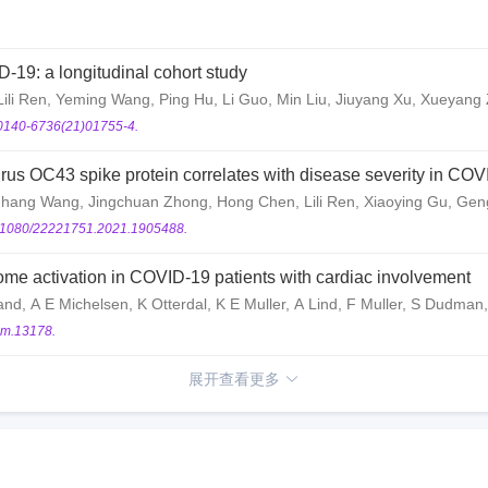
-19: a longitudinal cohort study
li Ren, Yeming Wang, Ping Hu, Li Guo, Min Liu, Jiuyang Xu, Xueyang Zh
iao, Dan Liu, Jianwei Wang, Xianguang Wang, Bin Cao
S0140-6736(21)01755-4.
us OC43 spike protein correlates with disease severity in COVID
ghang Wang, Jingchuan Zhong, Hong Chen, Lili Ren, Xiaoying Gu, Ge
, Haibo Li, Jiuyang Xu, Qi Jin, Bin Cao, Jianwei Wang
0.1080/22221751.2021.1905488.
me activation in COVID-19 patients with cardiac involvement
d, A E Michelsen, K Otterdal, K E Muller, A Lind, F Muller, S Dudman,
oim.13178.
展开查看更多