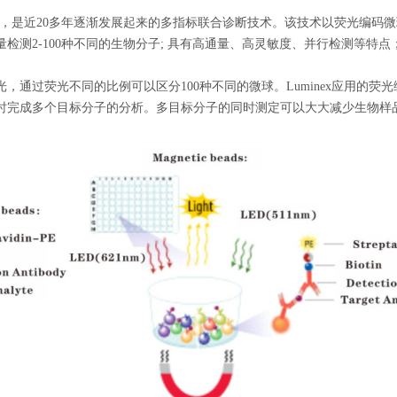
芯片等，是近20多年逐渐发展起来的多指标联合诊断技术。该技术以荧光编
检测2-100种不同的生物分子; 具有高通量、高灵敏度、并行检测等特
，通过荧光不同的比例可以区分100种不同的微球。Luminex应用的
时完成多个目标分子的分析。多目标分子的同时测定可以大大减少生物样