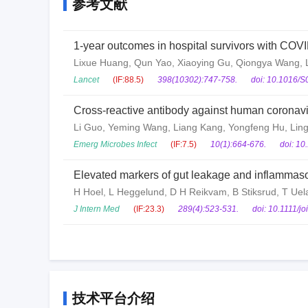
参考文献
1-year outcomes in hospital survivors with COVID
Lixue Huang, Qun Yao, Xiaoying Gu, Qiongya Wang, Li
Yu, Jiaan Xia, Ming Wei, Li Chen, Yanping Li, Fan X
Lancet
(IF:88.5)
398(10302):747-758.
doi: 10.1016/
Cross-reactive antibody against human coronavir
Li Guo, Yeming Wang, Liang Kang, Yongfeng Hu, Lin
Wu, Lianlian Han, Ying Wang, Guohui Fan, Xiaohui Zou
Emerg Microbes Infect
(IF:7.5)
10(1):664-676.
doi: 1
Elevated markers of gut leakage and inflammaso
H Hoel, L Heggelund, D H Reikvam, B Stiksrud, T Uelan
J Intern Med
(IF:23.3)
289(4):523-531.
doi: 10.1111/j
技术平台介绍