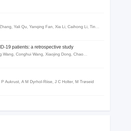
ang, Yali Qu, Yanqing Fan, Xia Li, Caihong Li, Ting
-19 patients: a retrospective study
ng Wang, Conghui Wang, Xiaojing Dong, Chao
 P Aukrust, A M Dyrhol-Riise, J C Holter, M Trøseid