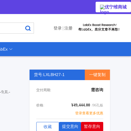
优宁维商城
登录
注册
bEx
货号:LXLBH27-1
一键复制
需咨询
交付周期:
-9,IL-
¥49,444.00
价格:
/96孔板
登录查看更多优惠
提交意向
暂存意向
收藏