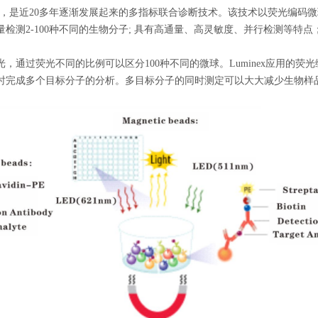
芯片等，是近20多年逐渐发展起来的多指标联合诊断技术。该技术以荧光编
检测2-100种不同的生物分子; 具有高通量、高灵敏度、并行检测等特
，通过荧光不同的比例可以区分100种不同的微球。Luminex应用的
时完成多个目标分子的分析。多目标分子的同时测定可以大大减少生物样