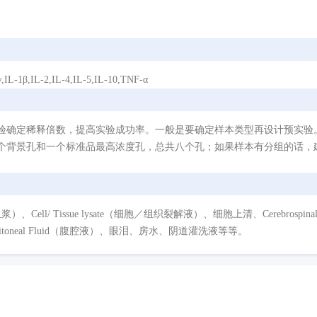
IL-2,IL-4,IL-5,IL-10,TNF-α
验确定稀释倍数，提高实验成功率。一般是要确定样本类型再设计预实验
个背景孔和一个标准品最高浓度孔，总共八个孔；如果样本有分组的话，建
/ Tissue lysate（细胞／组织裂解液）、细胞上清、Cerebrospinal Flui
eritoneal Fluid（腹腔液）、眼泪、房水、阴道灌洗液等等。