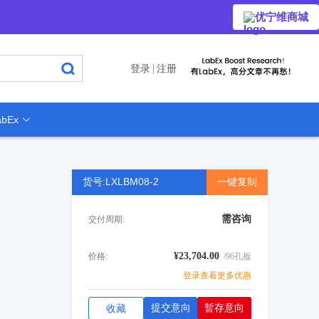
优宁维商城
登录
注册
bEx
货号:LXLBM08-2
一键复制
需咨询
交付周期:
¥23,704.00
价格:
/96孔板
登录查看更多优惠
提交意向
暂存意向
收藏