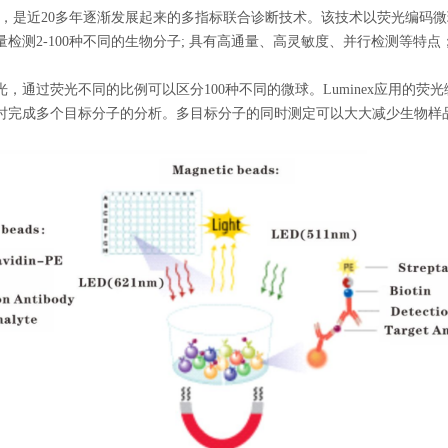
芯片等，是近20多年逐渐发展起来的多指标联合诊断技术。该技术以荧光编
检测2-100种不同的生物分子; 具有高通量、高灵敏度、并行检测等特
，通过荧光不同的比例可以区分100种不同的微球。Luminex应用的
时完成多个目标分子的分析。多目标分子的同时测定可以大大减少生物样