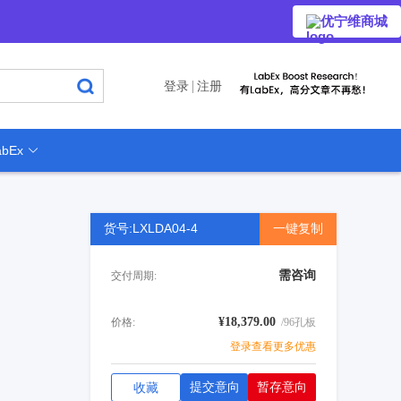
优宁维商城
登录
注册
bEx
货号:LXLDA04-4
一键复制
需咨询
交付周期:
¥18,379.00
价格:
/96孔板
登录查看更多优惠
提交意向
暂存意向
收藏