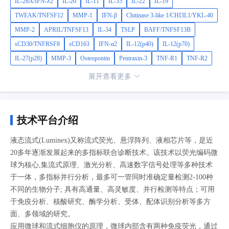
IL-28A/IFN-λ2
IL-20
IL-11
IL-35
IL-22
IL-19
TWEAK/TNFSF12
MMP-1
IFN-β
Chitinase 3-like 1/CHI3L1/YKL-40
MMP-2
APRIL/TNFSF13
IL-34
TSLP
BAFF/TNFSF13B
sCD30/TNFRSF8
sCD163
IFN-α2
IL-12(p40)
IL-12(p70)
IL-27(p28)
MMP-3
Osteopontin
Pentraxin-3
TNF-R1
TNF-R2
展开查看更多
技术平台介绍
液态流式(Luminex)又称流式荧光、悬浮阵列、液相芯片等，是近
20多年逐渐发展起来的多指标联合诊断技术。该技术以荧光编码微
球为核心,集流式原理、激光分析、高速数字信号处理等多种技术
于一体，多指标并行分析，最多可一管同时准确定量检测2-100种
不同的生物分子; 具有高通量、高灵敏度、并行检测等特点；可用
于免疫分析、核酸研究、酶学分析、受体、配体识别分析等多方
面、多领域的研究。
应用微球和流式细胞仪的原理，微球内部含有两种免疫荧光，通过