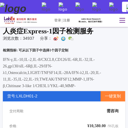
登录
注册
人炎症Express-1因子检测服务
浏览次数：34937
分享：
检测指标: 可从以下因子中选择1个因子定制
IFN-γ,IL-10,IL-2,IL-8/CXCL8,CD126/IL-6R,IL-32,IL-
26,gp130/sIL-6Rβ,IL-29/IFN-
λ1,Osteocalcin,LIGHT/TNFSF14,IL-28A/IFN-λ2,IL-20,IL-
11,IL-35,IL-22,IL-19,TWEAK/TNFSF12,MMP-1,IFN-
β,Chitinase 3-like 1/CHI3L1/YKL-40,MMP-
2,APRIL/TNFSF13,IL-
货号:LXLDH01-2
一键复制
34,TSLP,BAFF/TNFSF13B,sCD30/TNFRSF8,sCD163,IFN-
α2,IL-12(p40),IL-12(p70),IL-27(p28),MMP-
需咨询
交付周期:
3,Osteopontin,Pentraxin-3,TNF-R1,TNF-R2
¥10,580.00
价格:
/96孔板