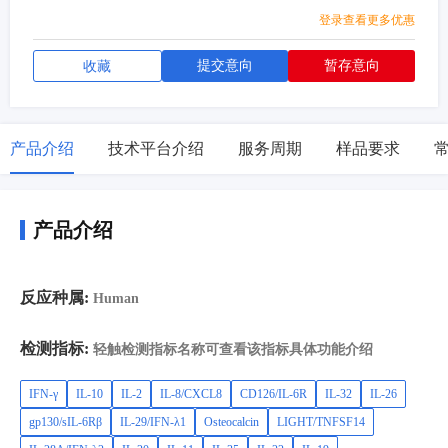
登录查看更多优惠
提交意向
暂存意向
收藏
产品介绍
技术平台介绍
服务周期
样品要求
产品介绍
反应种属:
Human
检测指标:
轻触检测指标名称可查看该指标具体功能介绍
IFN-γ
IL-10
IL-2
IL-8/CXCL8
CD126/IL-6R
IL-32
IL-26
gp130/sIL-6Rβ
IL-29/IFN-λ1
Osteocalcin
LIGHT/TNFSF14