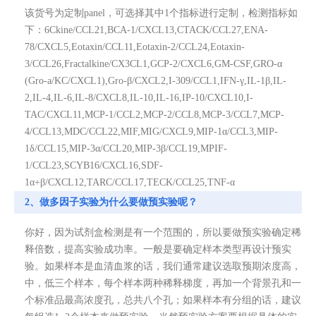
该货号为定制panel，可选择其中1个指标进行定制，检测指标如
下：6Ckine/CCL21,BCA-1/CXCL13,CTACK/CCL27,ENA-
78/CXCL5,Eotaxin/CCL11,Eotaxin-2/CCL24,Eotaxin-
3/CCL26,Fractalkine/CX3CL1,GCP-2/CXCL6,GM-CSF,GRO-α
(Gro-a/KC/CXCL1),Gro-β/CXCL2,I-309/CCL1,IFN-γ,IL-1β,IL-
2,IL-4,IL-6,IL-8/CXCL8,IL-10,IL-16,IP-10/CXCL10,I-
TAC/CXCL11,MCP-1/CCL2,MCP-2/CCL8,MCP-3/CCL7,MCP-
4/CCL13,MDC/CCL22,MIF,MIG/CXCL9,MIP-1α/CCL3,MIP-
1δ/CCL15,MIP-3α/CCL20,MIP-3β/CCL19,MPIF-
1/CCL23,SCYB16/CXCL16,SDF-
1α+β/CXCL12,TARC/CCL17,TECK/CCL25,TNF-α
2、做多因子实验为什么要做预实验呢？
你好，因为试剂盒检测是有一个范围的，所以要做预实验确定稀
释倍数，提高实验成功率。一般是要确定样本类型再设计预实
验。如果样本是血清血浆的话，我们通常建议选取预期浓度高，
中，低三个样本，每个样本两种稀释梯度，再加一个背景孔和一
个标准品最高浓度孔，总共八个孔；如果样本有分组的话，建议