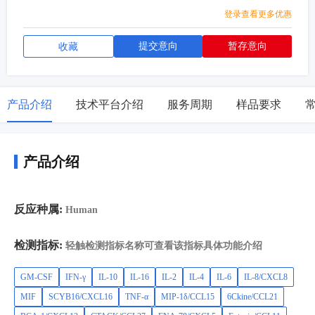
1α+β/CXCL12,TARC/CCL17,TECK/CCL25
登录查看更多优惠
提交意向
暂存意向
收藏
产品介绍
技术平台介绍
服务周期
样品要求
产品介绍
反应种属:
Human
检测指标:
轻触检测指标名称可查看该指标具体功能介绍
GM-CSF
IFN-γ
IL-10
IL-16
IL-2
IL-4
IL-6
IL-8/CXCL8
MIF
SCYB16/CXCL16
TNF-α
MIP-1δ/CCL15
6Ckine/CCL21