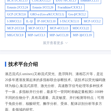
BCA-1/CXCL13
CTACK/CCL27
ENA-78/CXCL5
Eotaxin/CCL11
Eotaxin-2/CCL24
Eotaxin-3/CCL26
Fractalkine/CX3CL1
GCP-2/CXCL6
GRO-α (Gro-a/KC/CXCL1)
Gro-β/CXCL2
I-309/CCL1
IL-1β
IP-10/CXCL10
I-TAC/CXCL11
MCP-1/CCL2
MCP-2/CCL8
MCP-3/CCL7
MCP-4/CCL13
MDC/CCL22
MIG/CXCL9
MIP-1α/CCL3
MIP-3α/CCL20
MIP-3β/CCL19
MPIF-1/CCL23
SDF-1α+β/CXCL12
TARC/CCL17
TECK/CCL25
展开查看更多
技术平台介绍
液态流式(Luminex)又称流式荧光、悬浮阵列、液相芯片等，是近
20多年逐渐发展起来的多指标联合诊断技术。该技术以荧光编码微
球为核心,集流式原理、激光分析、高速数字信号处理等多种技术
于一体，多指标并行分析，最多可一管同时准确定量检测2-100种
不同的生物分子; 具有高通量、高灵敏度、并行检测等特点；可用
于免疫分析、核酸研究、酶学分析、受体、配体识别分析等多方
面、多领域的研究。