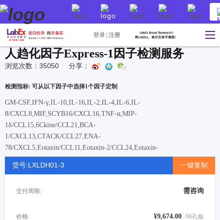
登录
注册
人趋化因子Express-1因子检测服务
浏览次数：35050
分享：
检测指标: 可从以下因子中选择1个因子定制
GM-CSF,IFN-γ,IL-10,IL-16,IL-2,IL-4,IL-6,IL-
8/CXCL8,MIF,SCYB16/CXCL16,TNF-α,MIP-
1δ/CCL15,6Ckine/CCL21,BCA-
1/CXCL13,CTACK/CCL27,ENA-
78/CXCL5,Eotaxin/CCL11,Eotaxin-2/CCL24,Eotaxin-
3/CCL26,Fractalkine/CX3CL1,GCP-2/CXCL6,GRO-α (Gro-
货号:LXLDH01-3
一键复制
a/KC/CXCL1),Gro-β/CXCL2,I-309/CCL1,IL-1β,IP-
10/CXCL10,I-TAC/CXCL11,MCP-1/CCL2,MCP-
需咨询
交付周期:
2/CCL8,MCP-3/CCL7,MCP-
4/CCL13,MDC/CCL22,MIG/CXCL9,MIP-1α/CCL3,MIP-
3α/CCL20,MIP-3β/CCL19,MPIF-1/CCL23,SDF-
¥9,674.00
价格:
/96孔板