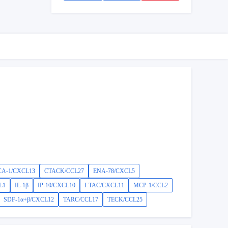
CA-1/CXCL13
CTACK/CCL27
ENA-78/CXCL5
L1
IL-1β
IP-10/CXCL10
I-TAC/CXCL11
MCP-1/CCL2
SDF-1α+β/CXCL12
TARC/CCL17
TECK/CCL25