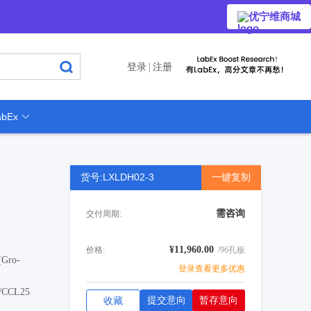
优宁维商城
登录
注册
bEx
货号:LXLDH02-3
一键复制
需咨询
交付周期:
¥11,960.00
价格:
/96孔板
(Gro-
登录查看更多优惠
/CCL25
提交意向
暂存意向
收藏