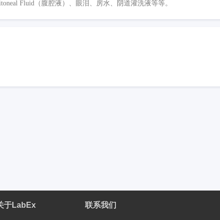
eritoneal Fluid（腹腔液）、眼泪、房水、阴道灌洗液等等。
关于LabEx
联系我们