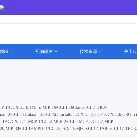
用领域
药物研发
技术资源
关于La
,SCYB16/CXCL16,TNF-α,MIP-1δ/CCL15,6Ckine/CCL21,BCA-
in-2/CCL24,Eotaxin-3/CCL26,Fractalkine/CX3CL1,GCP-2/CXCL6,GRO-α 
0,I-TAC/CXCL11,MCP-1/CCL2,MCP-2/CCL8,MCP-3/CCL7,MCP-
20,MIP-3β/CCL19,MPIF-1/CCL23,SDF-1α+β/CXCL12,TARC/CCL17,TECK