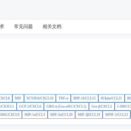
求
常见问题
相关文档
/CXCL8
MIF
SCYB16/CXCL16
TNF-α
MIP-1δ/CCL15
6Ckine/CCL21
B
ne/CX3CL1
GCP-2/CXCL6
GRO-α (Gro-a/KC/CXCL1)
Gro-β/CXCL2
I-309/CC
MIG/CXCL9
MIP-1α/CCL3
MIP-3α/CCL20
MIP-3β/CCL19
MPIF-1/CCL23