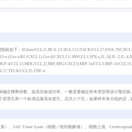
/CCL21,BCA-1/CXCL13,CTACK/CCL27,ENA-78/CXCL5,Eotaxin/
α (Gro-a/KC/CXCL1),Gro-β/CXCL2,I-309/CCL1,IFN-γ,IL-1β,IL-2,IL-4,IL
CP-4/CCL13,MDC/CCL22,MIF,MIG/CXCL9,MIP-1α/CCL3,MIP-1δ/CCL15,
CL17,TECK/CCL25,TNF-α
验确定稀释倍数，提高实验成功率。一般是要确定样本类型再设计预实验
个背景孔和一个标准品最高浓度孔，总共八个孔；如果样本有分组的话，建
/ Tissue lysate（细胞／组织裂解液）、细胞上清、Cerebrospinal Flui