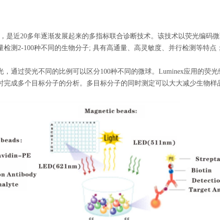
芯片等，是近20多年逐渐发展起来的多指标联合诊断技术。该技术以荧光编
检测2-100种不同的生物分子; 具有高通量、高灵敏度、并行检测等特
，通过荧光不同的比例可以区分100种不同的微球。Luminex应用的
时完成多个目标分子的分析。多目标分子的同时测定可以大大减少生物样