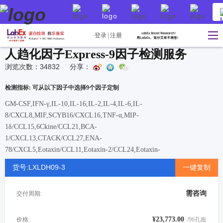
登录
注册
人趋化因子Express-9因子检测服务
浏览次数：34832
分享：
检测指标: 可从以下因子中选择9个因子定制
GM-CSF,IFN-γ,IL-10,IL-16,IL-2,IL-4,IL-6,IL-
8/CXCL8,MIF,SCYB16/CXCL16,TNF-α,MIP-
1δ/CCL15,6Ckine/CCL21,BCA-
1/CXCL13,CTACK/CCL27,ENA-
78/CXCL5,Eotaxin/CCL11,Eotaxin-2/CCL24,Eotaxin-
3/CCL26,Fractalkine/CX3CL1,GCP-2/CXCL6,GRO-α (Gro-
货号:LXLDH09-3
一键复制
a/KC/CXCL1),Gro-β/CXCL2,I-309/CCL1,IL-1β,IP-
10/CXCL10,I-TAC/CXCL11,MCP-1/CCL2,MCP-
需咨询
交付周期:
2/CCL8,MCP-3/CCL7,MCP-
4/CCL13,MDC/CCL22,MIG/CXCL9,MIP-1α/CCL3,MIP-
3α/CCL20,MIP-3β/CCL19,MPIF-1/CCL23,SDF-
¥23,773.00
价格:
/96孔板