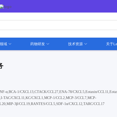
用领域
药物研发
技术资源
关于La
务
,TNF-α,BCA-1/CXCL13,CTACK/CCL27,ENA-78/CXCL5,Eotaxin/CCL11,Eotax
CL10,I-TAC/CXCL11,KC/CXCL1,MCP-1/CCL2,MCP-3/CCL7,MCP-
CL20,MIP-3β/CCL19,RANTES/CCL5,SDF-1α/CXCL12,TARC/CCL17