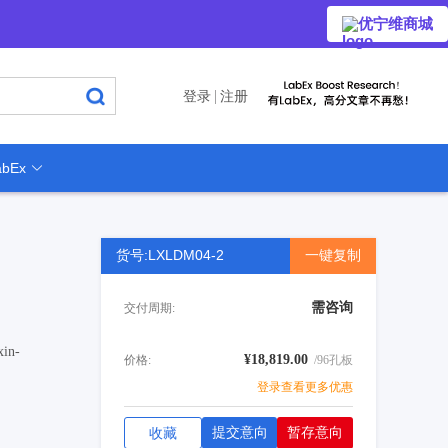
优宁维商城
登录
注册
bEx
货号:LXLDM04-2
一键复制
需咨询
交付周期:
in-
¥18,819.00
价格:
/96孔板
登录查看更多优惠
提交意向
暂存意向
收藏