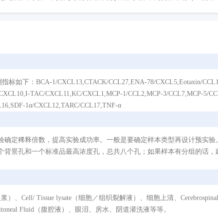
XCL13,CTACK/CCL27,ENA-78/CXCL5,Eotaxin/CCL11,Eotaxin-
IP-10/CXCL10,I-TAC/CXCL11,KC/CXCL1,MCP-1/CCL2,MCP-3/CCL7,MCP-5/
16,SDF-1α/CXCL12,TARC/CCL17,TNF-α
验确定稀释倍数，提高实验成功率。一般是要确定样本类型再设计预实验
个背景孔和一个标准品最高浓度孔，总共八个孔；如果样本有分组的话，建
/ Tissue lysate（细胞／组织裂解液）、细胞上清、Cerebrospinal Flui
eritoneal Fluid（腹腔液）、眼泪、房水、阴道灌洗液等等。