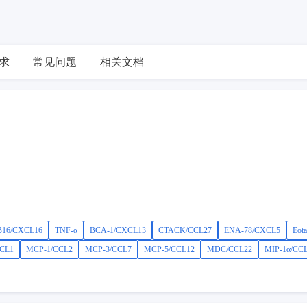
求
常见问题
相关文档
16/CXCL16
TNF-α
BCA-1/CXCL13
CTACK/CCL27
ENA-78/CXCL5
Eot
CL1
MCP-1/CCL2
MCP-3/CCL7
MCP-5/CCL12
MDC/CCL22
MIP-1α/CC