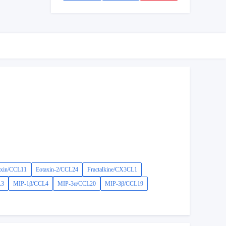
axin/CCL11
Eotaxin-2/CCL24
Fractalkine/CX3CL1
L3
MIP-1β/CCL4
MIP-3α/CCL20
MIP-3β/CCL19