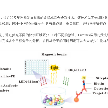
芯片等，是近20多年逐渐发展起来的多指标联合诊断技术。该技术以荧光编
检测2-100种不同的生物分子; 具有高通量、高灵敏度、并行检测等特
，通过荧光不同的比例可以区分100种不同的微球。Luminex应用的
时完成多个目标分子的分析。多目标分子的同时测定可以大大减少生物样