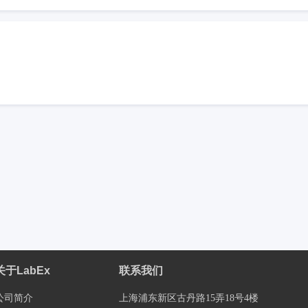
关于LabEx
联系我们
公司简介
上海浦东新区古丹路15弄18号4楼