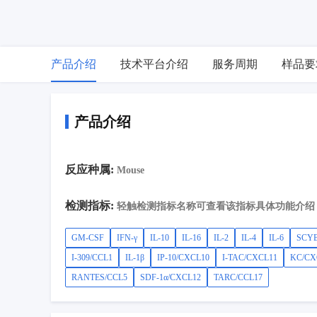
产品介绍
技术平台介绍
服务周期
样品要
产品介绍
反应种属:
Mouse
检测指标:
轻触检测指标名称可查看该指标具体功能介绍
GM-CSF
IFN-γ
IL-10
IL-16
IL-2
IL-4
IL-6
SCYB
I-309/CCL1
IL-1β
IP-10/CXCL10
I-TAC/CXCL11
KC/CX
RANTES/CCL5
SDF-1α/CXCL12
TARC/CCL17