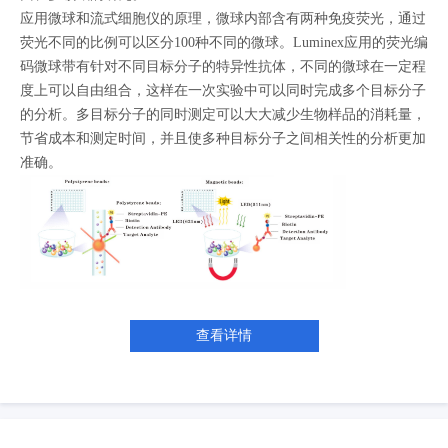
MMP-2
MMP-12
HGF
CD105/Endoglin
CXCL16
应用微球和流式细胞仪的原理，微球内部含有两种免疫荧光，通过
Angiopoietin-2/ANGPT2
Periostin/OSF-2
CCL21/6Ckine
荧光不同的比例可以区分100种不同的微球。Luminex应用的荧光编
BAFF/BLyS/TNFSF13B
CD54/ICAM-1
IL-27
IL-3
beta-NGF
码微球带有针对不同目标分子的特异性抗体，不同的微球在一定程
CCL3/MIP-1 alpha
CCL4/MIP-1 beta
IFN-gamma
IL-1 alpha/IL-1F1
度上可以自由组合，这样在一次实验中可以同时完成多个目标分子
的分析。多目标分子的同时测定可以大大减少生物样品的消耗量，
IL-1 beta/IL-1F2
CCL19/MIP-3 beta
CCL20/MIP-3 alpha
节省成本和测定时间，并且使多种目标分子之间相关性的分析更加
Proprotein Convertase 9/PCSK9
S100A8
CXCL1/GRO alpha/KC/CINC-1
准确。
CXCL2/GRO beta/MIP-2/CINC-3
CXCL12/SDF-1 alpha
IL-6R alpha
TNF-alpha
MMP-3
MMP-9
查看详情