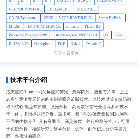
1,CXCL2/GRO beta/MIP-2/CINC-3,CXCL12/SDF-1 alpha,IL-
IL-4
IL-5
IL-6
IL-7
CXCL10/IP-10/CRG-2
CCL2/JE/MCP-1
6R alpha,TNF-alpha,MMP-3,MMP-9
CCL7/MCP-3/MARC
CCL12/MCP-5
CCL22/MDC
CD138/Syndecan-1
VEGF
VEGF-R2/KDR/FLK1
Serpin E1/PAI-1
M-CSF
TIM-1/KIM-1/HAVCR
Prolactin
PDGF-BB
Pancreatic Polypeptide/PP
Osteoprotegerin/TNFRSF11B
LIX
IL-33
IL-17E/IL-25
Haptoglobin
EGF
Dkk-1
Cystatin C
CCL5/RANTES
IGF-1
FGF-21
Adiponectin/Acrp30
Resistin
展开查看更多
CCL8/MCP-2
CXCL13/BLC/BCA-1
Complement Factor D/CFD/Adipsin
Renin
FABP4/A-FABP
uPAR
TWEAK/TNFSF12
TRANCE/TNFSF11/RANK L
TNFRII/TNFRSF1B
TNFRI/TNFRSF1A
技术平台介绍
TIMP-4
Thrombospondin-4
SP-D
S100A9
CD62P/P-Selectin
液态流式(Luminex)又称流式荧光、悬浮阵列、液相芯片等，是近
Podocalyxin
PDGF-AB
PDGF-AA
Oncostatin M/OSM
Nephrin
20多年逐渐发展起来的多指标联合诊断技术。该技术以荧光编码微
LDLR
IGF-I/IGF-1
IGFBP-3
IGFBP-1
GDF-15
球为核心,集流式原理、激光分析、高速数字信号处理等多种技术
FasL/Fas-L/Fas Ligand/TNFSF6
CD147/EMMPRIN
EGFR/ErbB1
于一体，多指标并行分析，最多可一管同时准确定量检测2-100种
不同的生物分子; 具有高通量、高灵敏度、并行检测等特点；可用
CD26/DPPIV
C-Reactive Protein/CRP
Chitinase 3-like 1/CHI3L1/YKL-40
于免疫分析、核酸研究、酶学分析、受体、配体识别分析等多方
C1qR1/CD93
TIMP-1
PlGF-2
Osteopontin/OPN
MMP-8
面、多领域的研究。