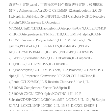
该货号为定制panel，可选择其中18个指标进行定制，检测指标
如下：Adiponectin/Acrp30,G-CSF,MMP-12,Angiopoietin-2,GDF-
15,Nephrin,BAFF/BLyS/TNFSF13B,GM-CSF,beta-NGF,C-Reactive
Protein/CRP,Granzyme B,Oncostatin
M/OSM,C1qR1/CD93,Haptoglobin,Osteopontin/OPN,CCL2/JE/MCP
-1,HGF,Osteoprotegerin/TNFRSF11B,CCL3/MIP-1 alpha,ICAM-
1/CD54,Pancreatic Polypeptide/PP,CCL4/MIP-1 beta,IFN-
gamma,PDGF-AA,CCL5/RANTES,IGF-I/IGF-1,PDGF-
AB,CCL7/MCP-3/MARC,IGFBP-1,PDGF-BB,CCL8/MCP-
2,IGFBP-3,Periostin/OSF-2,CCL11/Eotaxin,IL-1 alpha/IL-
1F1,PlGF-2,CCL12/MCP-5,IL-1 beta/IL-
1F2,Podocalyxin,CCL19/MIP-3 beta,IL-2,Prolactin,CCL20/MIP-3
alpha,IL-3,Proprotein Convertase 9/PCSK9,CCL21/6Ckine,IL-
4,Renin,CCL22/MDC,IL-5,Resistin,Chitinase 3-like 1,IL-
6,S100A8,Complement Factor D/Adipsin,IL-
7,S100A9,CXCL1/GRO alpha/KC/CINC-1,IL-10,P-
Selectin/CD62P,CXCL2/GRO beta/MIP-2/CINC-3,IL-12 p70,Serpin
E1/PAI-1,CXCL10/IP-10/CRG-2,IL-13,SP-D,CXCL12/SDF-1