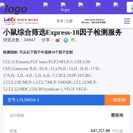
登录
注册
小鼠综合筛选Express-18因子检测服务
浏览次数：34947
分享：
检测指标: 可从以下因子中选择18个因子定制
CCL11/Eotaxin,FGF basic/FGF2/bFGF,G-CSF,GM-
CSF,Granzyme B,IL-10,IL-12 p70,IL-13,IL-16,IL-17/IL-
17A,IL-2,IL-4,IL-5,IL-6,IL-7,CXCL10/IP-10/CRG-
2,CCL2/JE/MCP-1,CCL7/MCP-3/MARC,CCL12/MCP-
5,CCL22/MDC,CD138/Syndecan-1,VEGF,VEGF-
R2/KDR/FLK1,Serpin E1/PAI-1,M-CSF,TIM-1/KIM-
货号:LXLDM18-1
一键复制
1/HAVCR,Prolactin,PDGF-BB,Pancreatic
Polypeptide/PP,Osteoprotegerin/TNFRSF11B,LIX,IL-33,IL-
需咨询
交付周期:
17E/IL-25,Haptoglobin,EGF,Dkk-1,Cystatin
C,CCL5/RANTES,IGF-1,FGF-
21,Adiponectin/Acrp30,Resistin,CCL8/MCP-
¥47,257.00
价格:
/96孔板