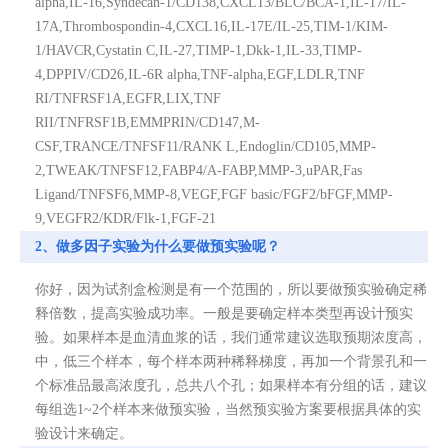
alpha,IL-16,Syndecan-1/CD138,CXCL13/BLC/BCA-1,IL-17/IL-
17A,Thrombospondin-4,CXCL16,IL-17E/IL-25,TIM-1/KIM-
1/HAVCR,Cystatin C,IL-27,TIMP-1,Dkk-1,IL-33,TIMP-
4,DPPIV/CD26,IL-6R alpha,TNF-alpha,EGF,LDLR,TNF
RI/TNFRSF1A,EGFR,LIX,TNF
RII/TNFRSF1B,EMMPRIN/CD147,M-
CSF,TRANCE/TNFSF11/RANK L,Endoglin/CD105,MMP-
2,TWEAK/TNFSF12,FABP4/A-FABP,MMP-3,uPAR,Fas
Ligand/TNFSF6,MMP-8,VEGF,FGF basic/FGF2/bFGF,MMP-
9,VEGFR2/KDR/Flk-1,FGF-21
2、做多因子实验为什么要做预实验呢？
你好，因为试剂盒检测是有一个范围的，所以要做预实验确定稀
释倍数，提高实验成功率。一般是要确定样本类型再设计预实
验。如果样本是血清血浆的话，我们通常建议选取预期浓度高，
中，低三个样本，每个样本两种稀释梯度，再加一个背景孔和一
个标准品最高浓度孔，总共八个孔；如果样本有分组的话，建议
每组选1~2个样本来做预实验，当然预实验方案要根据具体的实
验设计来确定。