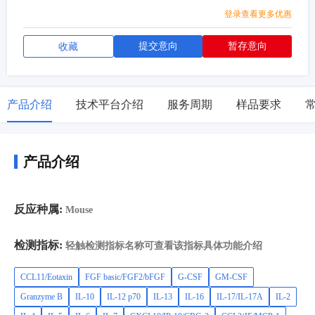
2,CXCL13/BLC/BCA-1,Complement Factor
登录查看更多优惠
D/CFD/Adipsin,Renin,FABP4/A-
FABP,uPAR,TWEAK/TNFSF12,TRANCE/TNFSF11/RANK
提交意向
暂存意向
收藏
L,TNFRII/TNFRSF1B,TNFRI/TNFRSF1A,TIMP-
4,Thrombospondin-4,SP-D,S100A9,CD62P/P-
Selectin,Podocalyxin,PDGF-AB,PDGF-AA,Oncostatin
产品介绍
技术平台介绍
服务周期
样品要求
M/OSM,Nephrin,LDLR,IGF-I/IGF-1,IGFBP-3,IGFBP-
1,GDF-15,FasL/Fas-L/Fas
Ligand/TNFSF6,CD147/EMMPRIN,EGFR/ErbB1,CD26/DPPI
V,C-Reactive Protein/CRP,Chitinase 3-like 1/CHI3L1/YKL-
产品介绍
40,C1qR1/CD93,TIMP-1,PlGF-2,Osteopontin/OPN,MMP-
8,MMP-2,MMP-
12,HGF,CD105/Endoglin,CXCL16,Angiopoietin-
反应种属:
Mouse
2/ANGPT2,Periostin/OSF-
2,CCL21/6Ckine,BAFF/BLyS/TNFSF13B,CD54/ICAM-1,IL-
检测指标:
轻触检测指标名称可查看该指标具体功能介绍
27,IL-3,beta-NGF,CCL3/MIP-1 alpha,CCL4/MIP-1 beta,IFN-
gamma,IL-1 alpha/IL-1F1,IL-1 beta/IL-1F2,CCL19/MIP-3
CCL11/Eotaxin
FGF basic/FGF2/bFGF
G-CSF
GM-CSF
beta,CCL20/MIP-3 alpha,Proprotein Convertase
Granzyme B
IL-10
IL-12 p70
IL-13
IL-16
IL-17/IL-17A
IL-2
9/PCSK9,S100A8,CXCL1/GRO alpha/KC/CINC-