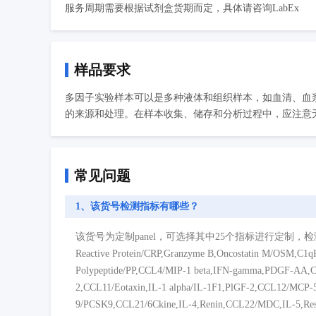
服务周期需要根据试剂盒货期而定，具体请咨询LabEx
样品要求
多因子实验样本可以是多种液体和组织样本，如血清、血
的来源和处理。在样本收集、储存和分析过程中，应注意无
常见问题
1、该货号检测指标有哪些？
该货号为定制panel，可选择其中25个指标进行定制，检测指标如下：Adipone
Reactive Protein/CRP,Granzyme B,Oncostatin M/OSM,C1
Polypeptide/PP,CCL4/MIP-1 beta,IFN-gamma,PDGF-A
2,CCL11/Eotaxin,IL-1 alpha/IL-1F1,PlGF-2,CCL12/MCP-5,
9/PCSK9,CCL21/6Ckine,IL-4,Renin,CCL22/MDC,IL-5,Resis