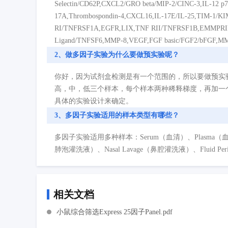
Selectin/CD62P,CXCL2/GRO beta/MIP-2/CINC-3,IL-12 p
17A,Thrombospondin-4,CXCL16,IL-17E/IL-25,TIM-1/KI
RI/TNFRSF1A,EGFR,LIX,TNF RII/TNFRSF1B,EMMPRI
Ligand/TNFSF6,MMP-8,VEGF,FGF basic/FGF2/bFGF,M
2、做多因子实验为什么要做预实验呢？
你好，因为试剂盒检测是有一个范围的，所以要做预实
高，中，低三个样本，每个样本两种稀释梯度，再加一
具体的实验设计来确定。
3、多因子实验适用的样本类型有哪些？
多因子实验适用多种样本：Serum（血清）、Plasma（血浆）、Cell
肺泡灌洗液）、Nasal Lavage（鼻腔灌洗液）、Fluid P
相关文档
小鼠综合筛选Express 25因子Panel.pdf