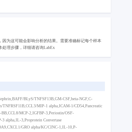
，因为这可能会影响分析的结果。需要准确标记每个样本
理步骤，详细请咨询LabEx
,BAFF/BLyS/TNFSF13B,GM-CSF,beta-NGF,C-
rin/TNFRSF11B,CCL3/MIP-1 alpha,ICAM-1/CD54,Pancreatic
BB,CCL8/MCP-2,IGFBP-3,Periostin/OSF-
3 alpha,IL-3,Proprotein Convertase
S100A9,CXCL1/GRO alpha/KC/CINC-1,IL-10,P-