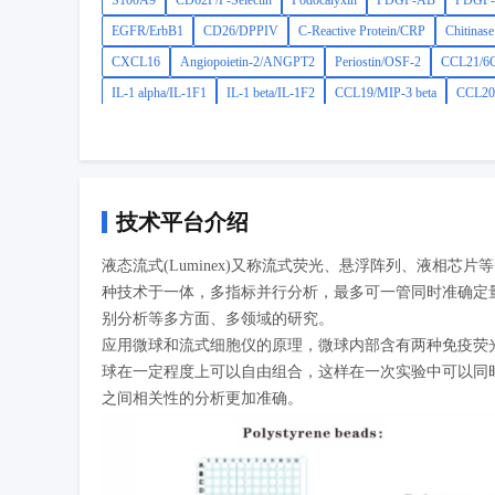
S100A9
CD62P/P-Selectin
Podocalyxin
PDGF-AB
PDGF
EGFR/ErbB1
CD26/DPPIV
C-Reactive Protein/CRP
Chitinas
CXCL16
Angiopoietin-2/ANGPT2
Periostin/OSF-2
CCL21/6C
IL-1 alpha/IL-1F1
IL-1 beta/IL-1F2
CCL19/MIP-3 beta
CCL20/
IL-6R alpha
TNF-alpha
MMP-3
MMP-9
技术平台介绍
液态流式(Luminex)又称流式荧光、悬浮阵列、液相
种技术于一体，多指标并行分析，最多可一管同时准确定量
别分析等多方面、多领域的研究。
应用微球和流式细胞仪的原理，微球内部含有两种免疫荧光
球在一定程度上可以自由组合，这样在一次实验中可以同
之间相关性的分析更加准确。