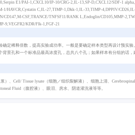
70,Serpin E1/PAI-1,CXCL10/IP-10/CRG-2,IL-13,SP-D,CXCL12/SDF-1 alpha
M-1/HAVCR,Cystatin C,IL-27,TIMP-1,Dkk-1,IL-33,TIMP-4,DPPIV/CD26,I
N/CD147,M-CSF,TRANCE/TNFSF11/RANK L,Endoglin/CD105,MMP-2,TW
MP-9,VEGFR2/KDR/Flk-1,FGF-21
验确定稀释倍数，提高实验成功率。一般是要确定样本类型再设计预实验
个背景孔和一个标准品最高浓度孔，总共八个孔；如果样本有分组的话，建
/ Tissue lysate（细胞／组织裂解液）、细胞上清、Cerebrospinal Flui
eritoneal Fluid（腹腔液）、眼泪、房水、阴道灌洗液等等。