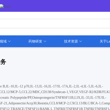
用领域
药物研发
技术资源
关于La
服务
,IL-10,IL-12 p70,IL-13,IL-16,IL-17/IL-17A,IL-2,IL-4,IL-5,IL-6,IL-
CCL12/MCP-5,CCL22/MDC,CD138/Syndecan-1,VEGF,VEGF-R2/KDR/FLK1,
atic Polypeptide/PP,Osteoprotegerin/TNFRSF11B,LIX,IL-33,IL-17E/IL-
GF-21,Adiponectin/Acrp30,Resistin,CCL8/MCP-2,CXCL13/BLC/BCA-1,Comp
/TNFSF12,TRANCE/TNFSF11/RANK L,TNFRII/TNFRSF1B,TNFRI/TNFRSF1