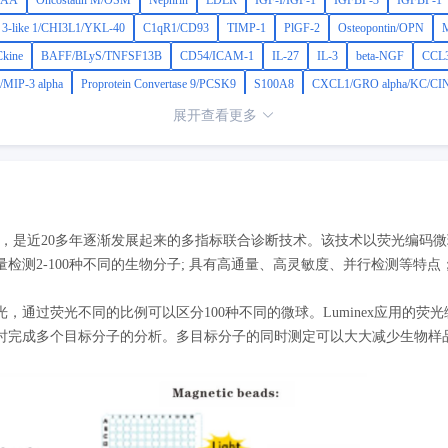
-AA
Oncostatin M/OSM
Nephrin
LDLR
IGF-I/IGF-1
IGFBP-3
IGFBP-1
e 3-like 1/CHI3L1/YKL-40
C1qR1/CD93
TIMP-1
PlGF-2
Osteopontin/OPN
kine
BAFF/BLyS/TNFSF13B
CD54/ICAM-1
IL-27
IL-3
beta-NGF
CCL3
MIP-3 alpha
Proprotein Convertase 9/PCSK9
S100A8
CXCL1/GRO alpha/KC/CI
展开查看更多
芯片等，是近20多年逐渐发展起来的多指标联合诊断技术。该技术以荧光编
检测2-100种不同的生物分子; 具有高通量、高灵敏度、并行检测等特
，通过荧光不同的比例可以区分100种不同的微球。Luminex应用的
时完成多个目标分子的分析。多目标分子的同时测定可以大大减少生物样