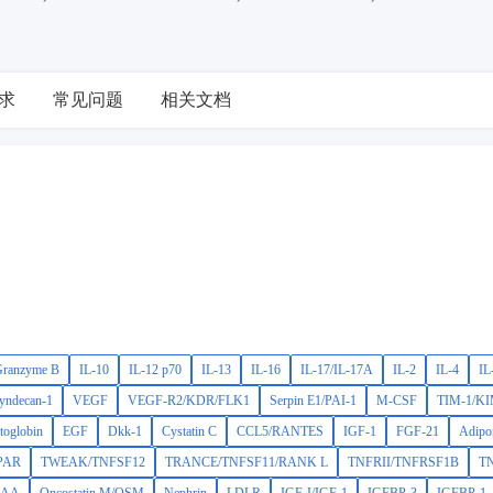
yxin,PDGF-AB,PDGF-AA,Oncostatin M/OSM,Nephrin,LDLR,IGF-I/IGF-1,IG
RIN,EGFR/ErbB1,CD26/DPPIV,C-Reactive Protein/CRP,Chitinase 3-like
OPN,MMP-8,MMP-2,MMP-12,HGF,CD105/Endoglin,CXCL16,Angiopoietin-
B,CD54/ICAM-1,IL-27,IL-3,beta-NGF,CCL3/MIP-1 alpha,CCL4/MIP-1 bet
求
常见问题
相关文档
,CCL20/MIP-3 alpha,Proprotein Convertase 9/PCSK9,S100A8,CXCL1/GRO
-1 alpha,IL-6R alpha,TNF-alpha,MMP-3,MMP-9
ranzyme B
IL-10
IL-12 p70
IL-13
IL-16
IL-17/IL-17A
IL-2
IL-4
IL
yndecan-1
VEGF
VEGF-R2/KDR/FLK1
Serpin E1/PAI-1
M-CSF
TIM-1/K
toglobin
EGF
Dkk-1
Cystatin C
CCL5/RANTES
IGF-1
FGF-21
Adipo
PAR
TWEAK/TNFSF12
TRANCE/TNFSF11/RANK L
TNFRII/TNFRSF1B
T