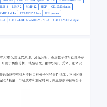
GDF-15
FasL/Fas-L/Fas Ligand/TNFSF6
CD147/EMMPRIN
MMP-8
MMP-2
MMP-12
HGF
CD105/Endoglin
/MIP-1 alpha
CCL4/MIP-1 beta
IFN-gamma
NC-1
CXCL2/GRO beta/MIP-2/CINC-3
CXCL12/SDF-1 alpha
码微球为核心,集流式原理、激光分析、高速数字信号处理等多
点；可用于免疫分析、核酸研究、酶学分析、受体、配体识
荧光编码微球带有针对不同目标分子的特异性抗体，不同的微
品的消耗量，节省成本和测定时间，并且使多种目标分子