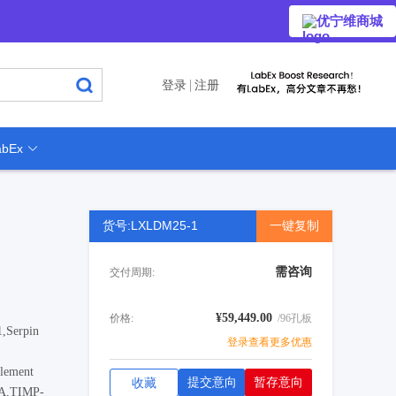
优宁维商城
登录
注册
bEx
货号:LXLDM25-1
一键复制
需咨询
交付周期:
¥59,449.00
价格:
/96孔板
Serpin
登录查看更多优惠
lement
提交意向
暂存意向
收藏
A,TIMP-