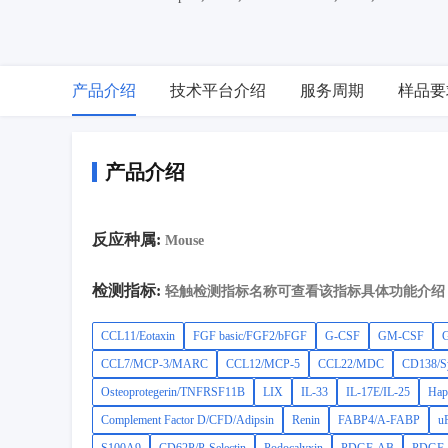
4,Thrombospondin-4,SP-D,S100A9,CD62P/P-Selectin,Podocal
3,IGFBP-1,GDF-15,FasL/Fas-L/Fas Ligand/TNFSF6,CD147/EMMP
1/CHI3L1/YKL-40,C1qR1/CD93,TIMP-1,PlGF-2,Osteopontin/
2/ANGPT2,Periostin/OSF-2,CCL21/6Ckine,BAFF/BLyS/TNFSF13
产品介绍
技术平台介绍
服务周期
样品要
gamma,IL-1 alpha/IL-1F1,IL-1 beta/IL-1F2,CCL19/MIP-3 beta
alpha/KC/CINC-1,CXCL2/GRO beta/MIP-2/CINC-3,CXCL12/SDF
产品介绍
反应种属:
Mouse
检测指标:
轻触检测指标名称可查看该指标具体功能介绍
CCL11/Eotaxin
FGF basic/FGF2/bFGF
G-CSF
GM-CSF
G
CCL7/MCP-3/MARC
CCL12/MCP-5
CCL22/MDC
CD138/S
Osteoprotegerin/TNFRSF11B
LIX
IL-33
IL-17E/IL-25
Hap
Complement Factor D/CFD/Adipsin
Renin
FABP4/A-FABP
u