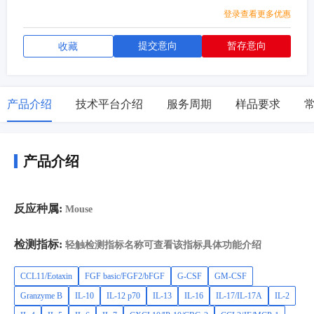
2,CXCL13/BLC/BCA-1,Complement Factor
登录查看更多优惠
D/CFD/Adipsin,Renin,FABP4/A-
FABP,uPAR,TWEAK/TNFSF12,TRANCE/TNFSF11/RANK
提交意向
暂存意向
收藏
L,TNFRII/TNFRSF1B,TNFRI/TNFRSF1A,TIMP-
4,Thrombospondin-4,SP-D,S100A9,CD62P/P-
Selectin,Podocalyxin,PDGF-AB,PDGF-AA,Oncostatin
产品介绍
技术平台介绍
服务周期
样品要求
M/OSM,Nephrin,LDLR,IGF-I/IGF-1,IGFBP-3,IGFBP-
1,GDF-15,FasL/Fas-L/Fas
Ligand/TNFSF6,CD147/EMMPRIN,EGFR/ErbB1,CD26/DPPI
V,C-Reactive Protein/CRP,Chitinase 3-like 1/CHI3L1/YKL-
产品介绍
40,C1qR1/CD93,TIMP-1,PlGF-2,Osteopontin/OPN,MMP-
8,MMP-2,MMP-
12,HGF,CD105/Endoglin,CXCL16,Angiopoietin-
反应种属:
Mouse
2/ANGPT2,Periostin/OSF-
2,CCL21/6Ckine,BAFF/BLyS/TNFSF13B,CD54/ICAM-1,IL-
检测指标:
轻触检测指标名称可查看该指标具体功能介绍
27,IL-3,beta-NGF,CCL3/MIP-1 alpha,CCL4/MIP-1 beta,IFN-
gamma,IL-1 alpha/IL-1F1,IL-1 beta/IL-1F2,CCL19/MIP-3
CCL11/Eotaxin
FGF basic/FGF2/bFGF
G-CSF
GM-CSF
beta,CCL20/MIP-3 alpha,Proprotein Convertase
Granzyme B
IL-10
IL-12 p70
IL-13
IL-16
IL-17/IL-17A
IL-2
9/PCSK9,S100A8,CXCL1/GRO alpha/KC/CINC-