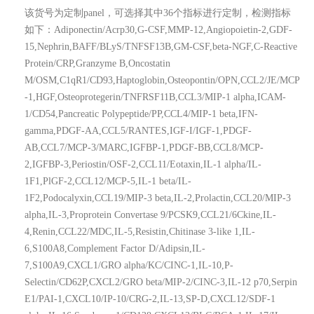
该货号为定制panel，可选择其中36个指标进行定制，检测指标
如下：Adiponectin/Acrp30,G-CSF,MMP-12,Angiopoietin-2,GDF-
15,Nephrin,BAFF/BLyS/TNFSF13B,GM-CSF,beta-NGF,C-Reactive
Protein/CRP,Granzyme B,Oncostatin
M/OSM,C1qR1/CD93,Haptoglobin,Osteopontin/OPN,CCL2/JE/MCP
-1,HGF,Osteoprotegerin/TNFRSF11B,CCL3/MIP-1 alpha,ICAM-
1/CD54,Pancreatic Polypeptide/PP,CCL4/MIP-1 beta,IFN-
gamma,PDGF-AA,CCL5/RANTES,IGF-I/IGF-1,PDGF-
AB,CCL7/MCP-3/MARC,IGFBP-1,PDGF-BB,CCL8/MCP-
2,IGFBP-3,Periostin/OSF-2,CCL11/Eotaxin,IL-1 alpha/IL-
1F1,PlGF-2,CCL12/MCP-5,IL-1 beta/IL-
1F2,Podocalyxin,CCL19/MIP-3 beta,IL-2,Prolactin,CCL20/MIP-3
alpha,IL-3,Proprotein Convertase 9/PCSK9,CCL21/6Ckine,IL-
4,Renin,CCL22/MDC,IL-5,Resistin,Chitinase 3-like 1,IL-
6,S100A8,Complement Factor D/Adipsin,IL-
7,S100A9,CXCL1/GRO alpha/KC/CINC-1,IL-10,P-
Selectin/CD62P,CXCL2/GRO beta/MIP-2/CINC-3,IL-12 p70,Serpin
E1/PAI-1,CXCL10/IP-10/CRG-2,IL-13,SP-D,CXCL12/SDF-1