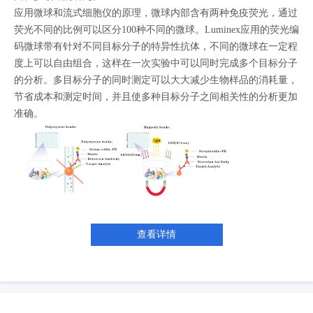
MMP-2
MMP-12
HGF
CD105/Endoglin
CXCL16
应用微球和流式细胞仪的原理，微球内部含有两种免疫荧光，通过
Angiopoietin-2/ANGPT2
Periostin/OSF-2
CCL21/6Ckine
荧光不同的比例可以区分100种不同的微球。Luminex应用的荧光编
BAFF/BLyS/TNFSF13B
CD54/ICAM-1
IL-27
IL-3
beta-NGF
码微球带有针对不同目标分子的特异性抗体，不同的微球在一定程
CCL3/MIP-1 alpha
CCL4/MIP-1 beta
IFN-gamma
IL-1 alpha/IL-1F1
度上可以自由组合，这样在一次实验中可以同时完成多个目标分子
的分析。多目标分子的同时测定可以大大减少生物样品的消耗量，
IL-1 beta/IL-1F2
CCL19/MIP-3 beta
CCL20/MIP-3 alpha
节省成本和测定时间，并且使多种目标分子之间相关性的分析更加
Proprotein Convertase 9/PCSK9
S100A8
CXCL1/GRO alpha/KC/CINC-1
准确。
CXCL2/GRO beta/MIP-2/CINC-3
CXCL12/SDF-1 alpha
IL-6R alpha
TNF-alpha
MMP-3
MMP-9
查看详情