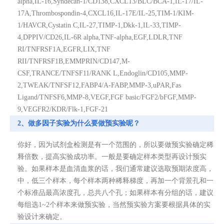
alpha,IL-16,Syndecan-1/CD138,CXCL13/BLC/BCA-1,IL-17/IL-
17A,Thrombospondin-4,CXCL16,IL-17E/IL-25,TIM-1/KIM-
1/HAVCR,Cystatin C,IL-27,TIMP-1,Dkk-1,IL-33,TIMP-
4,DPPIV/CD26,IL-6R alpha,TNF-alpha,EGF,LDLR,TNF
RI/TNFRSF1A,EGFR,LIX,TNF
RII/TNFRSF1B,EMMPRIN/CD147,M-
CSF,TRANCE/TNFSF11/RANK L,Endoglin/CD105,MMP-
2,TWEAK/TNFSF12,FABP4/A-FABP,MMP-3,uPAR,Fas
Ligand/TNFSF6,MMP-8,VEGF,FGF basic/FGF2/bFGF,MMP-
9,VEGFR2/KDR/Flk-1,FGF-21
2、做多因子实验为什么要做预实验呢？
你好，因为试剂盒检测是有一个范围的，所以要做预实验确定稀
释倍数，提高实验成功率。一般是要确定样本类型再设计预实
验。如果样本是血清血浆的话，我们通常建议选取预期浓度高，
中，低三个样本，每个样本两种稀释梯度，再加一个背景孔和一
个标准品最高浓度孔，总共八个孔；如果样本有分组的话，建议
每组选1~2个样本来做预实验，当然预实验方案要根据具体的实
验设计来确定。