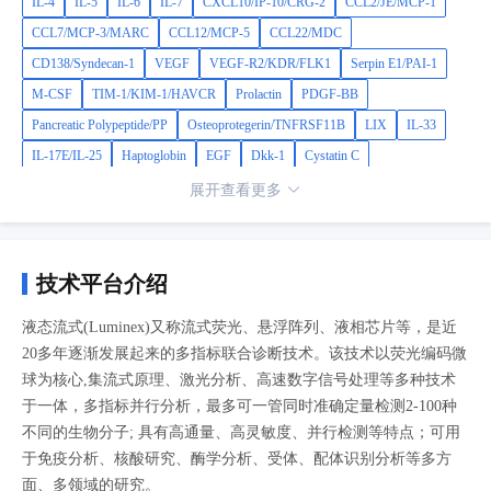
1,CXCL2/GRO beta/MIP-2/CINC-3,CXCL12/SDF-1 alpha,IL-
IL-4
IL-5
IL-6
IL-7
CXCL10/IP-10/CRG-2
CCL2/JE/MCP-1
6R alpha,TNF-alpha,MMP-3,MMP-9
CCL7/MCP-3/MARC
CCL12/MCP-5
CCL22/MDC
CD138/Syndecan-1
VEGF
VEGF-R2/KDR/FLK1
Serpin E1/PAI-1
M-CSF
TIM-1/KIM-1/HAVCR
Prolactin
PDGF-BB
Pancreatic Polypeptide/PP
Osteoprotegerin/TNFRSF11B
LIX
IL-33
IL-17E/IL-25
Haptoglobin
EGF
Dkk-1
Cystatin C
CCL5/RANTES
IGF-1
FGF-21
Adiponectin/Acrp30
Resistin
展开查看更多
CCL8/MCP-2
CXCL13/BLC/BCA-1
Complement Factor D/CFD/Adipsin
Renin
FABP4/A-FABP
uPAR
TWEAK/TNFSF12
TRANCE/TNFSF11/RANK L
TNFRII/TNFRSF1B
TNFRI/TNFRSF1A
技术平台介绍
TIMP-4
Thrombospondin-4
SP-D
S100A9
CD62P/P-Selectin
液态流式(Luminex)又称流式荧光、悬浮阵列、液相芯片等，是近
Podocalyxin
PDGF-AB
PDGF-AA
Oncostatin M/OSM
Nephrin
20多年逐渐发展起来的多指标联合诊断技术。该技术以荧光编码微
LDLR
IGF-I/IGF-1
IGFBP-3
IGFBP-1
GDF-15
球为核心,集流式原理、激光分析、高速数字信号处理等多种技术
FasL/Fas-L/Fas Ligand/TNFSF6
CD147/EMMPRIN
EGFR/ErbB1
于一体，多指标并行分析，最多可一管同时准确定量检测2-100种
不同的生物分子; 具有高通量、高灵敏度、并行检测等特点；可用
CD26/DPPIV
C-Reactive Protein/CRP
Chitinase 3-like 1/CHI3L1/YKL-40
于免疫分析、核酸研究、酶学分析、受体、配体识别分析等多方
C1qR1/CD93
TIMP-1
PlGF-2
Osteopontin/OPN
MMP-8
面、多领域的研究。