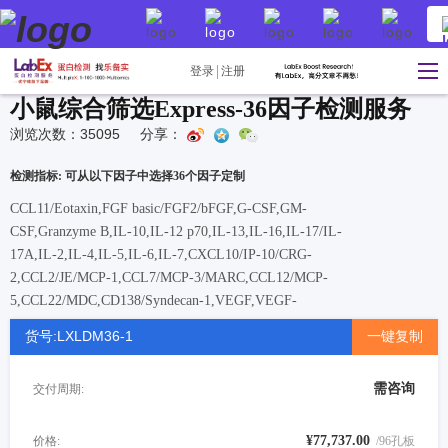
登录
注册
小鼠综合筛选Express-36因子检测服务
浏览次数：35095
分享：
检测指标: 可从以下因子中选择36个因子定制
CCL11/Eotaxin,FGF basic/FGF2/bFGF,G-CSF,GM-
CSF,Granzyme B,IL-10,IL-12 p70,IL-13,IL-16,IL-17/IL-
17A,IL-2,IL-4,IL-5,IL-6,IL-7,CXCL10/IP-10/CRG-
2,CCL2/JE/MCP-1,CCL7/MCP-3/MARC,CCL12/MCP-
5,CCL22/MDC,CD138/Syndecan-1,VEGF,VEGF-
R2/KDR/FLK1,Serpin E1/PAI-1,M-CSF,TIM-1/KIM-
货号:LXLDM36-1
一键复制
1/HAVCR,Prolactin,PDGF-BB,Pancreatic
Polypeptide/PP,Osteoprotegerin/TNFRSF11B,LIX,IL-33,IL-
需咨询
交付周期:
17E/IL-25,Haptoglobin,EGF,Dkk-1,Cystatin
C,CCL5/RANTES,IGF-1,FGF-
21,Adiponectin/Acrp30,Resistin,CCL8/MCP-
¥77,737.00
价格:
/96孔板