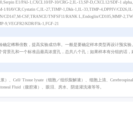
70,Serpin E1/PAI-1,CXCL10/IP-10/CRG-2,IL-13,SP-D,CXCL12/SDF-1 alpha
M-1/HAVCR,Cystatin C,IL-27,TIMP-1,Dkk-1,IL-33,TIMP-4,DPPIV/CD26,I
N/CD147,M-CSF,TRANCE/TNFSF11/RANK L,Endoglin/CD105,MMP-2,TW
MP-9,VEGFR2/KDR/Flk-1,FGF-21
验确定稀释倍数，提高实验成功率。一般是要确定样本类型再设计预实验
个背景孔和一个标准品最高浓度孔，总共八个孔；如果样本有分组的话，建
/ Tissue lysate（细胞／组织裂解液）、细胞上清、Cerebrospinal Flui
eritoneal Fluid（腹腔液）、眼泪、房水、阴道灌洗液等等。