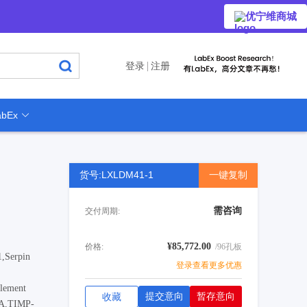
优宁维商城
登录
注册
bEx
货号:LXLDM41-1
一键复制
需咨询
交付周期:
¥85,772.00
价格:
/96孔板
Serpin
登录查看更多优惠
lement
提交意向
暂存意向
收藏
A,TIMP-