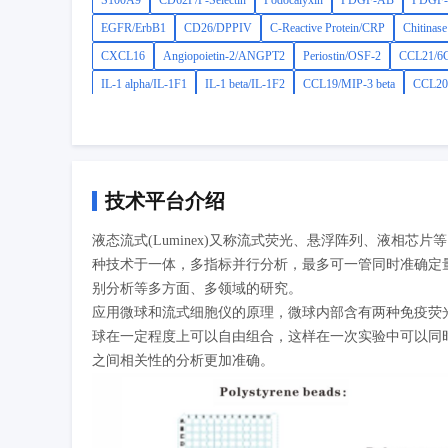
S100A9
CD62P/P-Selectin
Podocalyxin
PDGF-AB
PDGF
EGFR/ErbB1
CD26/DPPIV
C-Reactive Protein/CRP
Chitinas
CXCL16
Angiopoietin-2/ANGPT2
Periostin/OSF-2
CCL21/6C
IL-1 alpha/IL-1F1
IL-1 beta/IL-1F2
CCL19/MIP-3 beta
CCL20/
IL-6R alpha
TNF-alpha
MMP-3
MMP-9
技术平台介绍
液态流式(Luminex)又称流式荧光、悬浮阵列、液相
种技术于一体，多指标并行分析，最多可一管同时准确定量
别分析等多方面、多领域的研究。
应用微球和流式细胞仪的原理，微球内部含有两种免疫荧光
球在一定程度上可以自由组合，这样在一次实验中可以同
之间相关性的分析更加准确。