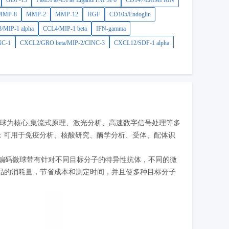
GDF-15
FasL/Fas-L/Fas Ligand/TNFSF6
CD147/EMMPRIN
MMP-8
MMP-2
MMP-12
HGF
CD105/Endoglin
/MIP-1 alpha
CCL4/MIP-1 beta
IFN-gamma
NC-1
CXCL2/GRO beta/MIP-2/CINC-3
CXCL12/SDF-1 alpha
码微球为核心,集流式原理、激光分析、高速数字信号处理等多
点；可用于免疫分析、核酸研究、酶学分析、受体、配体识
荧光编码微球带有针对不同目标分子的特异性抗体，不同的微
品的消耗量，节省成本和测定时间，并且使多种目标分子