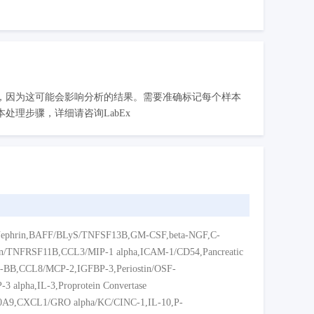
，因为这可能会影响分析的结果。需要准确标记每个样本
理步骤，详细请咨询LabEx
,BAFF/BLyS/TNFSF13B,GM-CSF,beta-NGF,C-
rin/TNFRSF11B,CCL3/MIP-1 alpha,ICAM-1/CD54,Pancreatic
BB,CCL8/MCP-2,IGFBP-3,Periostin/OSF-
3 alpha,IL-3,Proprotein Convertase
S100A9,CXCL1/GRO alpha/KC/CINC-1,IL-10,P-