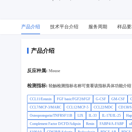
4,Thrombospondin-4,SP-D,S100A9,CD62P/P-Selectin,Podocal
3,IGFBP-1,GDF-15,FasL/Fas-L/Fas Ligand/TNFSF6,CD147/EMMP
1/CHI3L1/YKL-40,C1qR1/CD93,TIMP-1,PlGF-2,Osteopontin/
2/ANGPT2,Periostin/OSF-2,CCL21/6Ckine,BAFF/BLyS/TNFSF13
产品介绍
技术平台介绍
服务周期
样品要
gamma,IL-1 alpha/IL-1F1,IL-1 beta/IL-1F2,CCL19/MIP-3 beta
alpha/KC/CINC-1,CXCL2/GRO beta/MIP-2/CINC-3,CXCL12/SDF
产品介绍
反应种属:
Mouse
检测指标:
轻触检测指标名称可查看该指标具体功能介绍
CCL11/Eotaxin
FGF basic/FGF2/bFGF
G-CSF
GM-CSF
G
CCL7/MCP-3/MARC
CCL12/MCP-5
CCL22/MDC
CD138/S
Osteoprotegerin/TNFRSF11B
LIX
IL-33
IL-17E/IL-25
Hap
Complement Factor D/CFD/Adipsin
Renin
FABP4/A-FABP
u