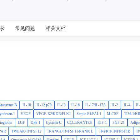
yxin,PDGF-AB,PDGF-AA,Oncostatin M/OSM,Nephrin,LDLR,IGF-I/IGF-1,IG
RIN,EGFR/ErbB1,CD26/DPPIV,C-Reactive Protein/CRP,Chitinase 3-like
OPN,MMP-8,MMP-2,MMP-12,HGF,CD105/Endoglin,CXCL16,Angiopoietin-
B,CD54/ICAM-1,IL-27,IL-3,beta-NGF,CCL3/MIP-1 alpha,CCL4/MIP-1 bet
求
常见问题
相关文档
,CCL20/MIP-3 alpha,Proprotein Convertase 9/PCSK9,S100A8,CXCL1/GRO
-1 alpha,IL-6R alpha,TNF-alpha,MMP-3,MMP-9
ranzyme B
IL-10
IL-12 p70
IL-13
IL-16
IL-17/IL-17A
IL-2
IL-4
IL
yndecan-1
VEGF
VEGF-R2/KDR/FLK1
Serpin E1/PAI-1
M-CSF
TIM-1/K
toglobin
EGF
Dkk-1
Cystatin C
CCL5/RANTES
IGF-1
FGF-21
Adipo
PAR
TWEAK/TNFSF12
TRANCE/TNFSF11/RANK L
TNFRII/TNFRSF1B
T