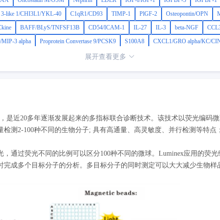
-AA
Oncostatin M/OSM
Nephrin
LDLR
IGF-I/IGF-1
IGFBP-3
IGFBP-1
e 3-like 1/CHI3L1/YKL-40
C1qR1/CD93
TIMP-1
PlGF-2
Osteopontin/OPN
kine
BAFF/BLyS/TNFSF13B
CD54/ICAM-1
IL-27
IL-3
beta-NGF
CCL3
MIP-3 alpha
Proprotein Convertase 9/PCSK9
S100A8
CXCL1/GRO alpha/KC/CI
展开查看更多
芯片等，是近20多年逐渐发展起来的多指标联合诊断技术。该技术以荧光编
检测2-100种不同的生物分子; 具有高通量、高灵敏度、并行检测等特
，通过荧光不同的比例可以区分100种不同的微球。Luminex应用的
时完成多个目标分子的分析。多目标分子的同时测定可以大大减少生物样