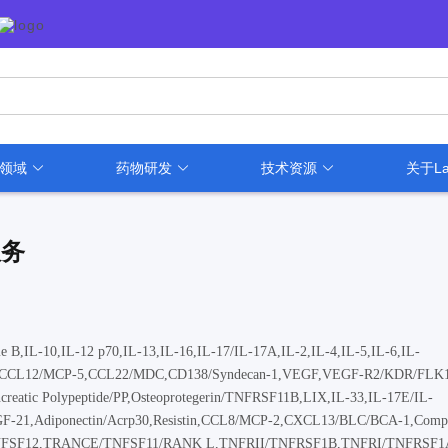
用领域
药物研发
技术资源
关于La
服务
,IL-10,IL-12 p70,IL-13,IL-16,IL-17/IL-17A,IL-2,IL-4,IL-5,IL-6,IL-
CCL12/MCP-5,CCL22/MDC,CD138/Syndecan-1,VEGF,VEGF-R2/KDR/FLK1,
atic Polypeptide/PP,Osteoprotegerin/TNFRSF11B,LIX,IL-33,IL-17E/IL-
GF-21,Adiponectin/Acrp30,Resistin,CCL8/MCP-2,CXCL13/BLC/BCA-1,Comp
/TNFSF12,TRANCE/TNFSF11/RANK L,TNFRII/TNFRSF1B,TNFRI/TNFRSF1