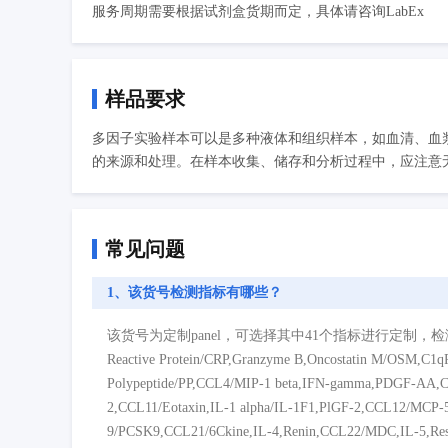
服务周期需要根据试剂盒货期而定，具体请咨询LabEx
样品要求
多因子实验样本可以是多种液体和组织样本，如血清、血
的来源和处理。在样本收集、储存和分析过程中，应注意无
常见问题
1、该货号检测指标有哪些？
该货号为定制panel，可选择其中41个指标进行定制，检测指标如下：Adipone
Reactive Protein/CRP,Granzyme B,Oncostatin M/OSM,C1
Polypeptide/PP,CCL4/MIP-1 beta,IFN-gamma,PDGF-A
2,CCL11/Eotaxin,IL-1 alpha/IL-1F1,PlGF-2,CCL12/MCP-5,
9/PCSK9,CCL21/6Ckine,IL-4,Renin,CCL22/MDC,IL-5,Resis