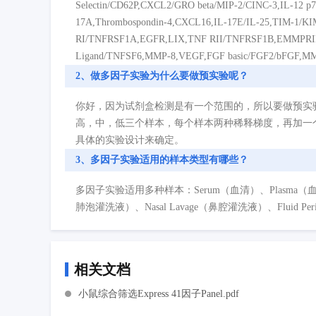
Selectin/CD62P,CXCL2/GRO beta/MIP-2/CINC-3,IL-12 p
17A,Thrombospondin-4,CXCL16,IL-17E/IL-25,TIM-1/KI
RI/TNFRSF1A,EGFR,LIX,TNF RII/TNFRSF1B,EMMPRI
Ligand/TNFSF6,MMP-8,VEGF,FGF basic/FGF2/bFGF,M
2、做多因子实验为什么要做预实验呢？
你好，因为试剂盒检测是有一个范围的，所以要做预实
高，中，低三个样本，每个样本两种稀释梯度，再加一
具体的实验设计来确定。
3、多因子实验适用的样本类型有哪些？
多因子实验适用多种样本：Serum（血清）、Plasma（血浆）、Cell
肺泡灌洗液）、Nasal Lavage（鼻腔灌洗液）、Fluid P
相关文档
小鼠综合筛选Express 41因子Panel.pdf