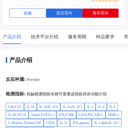
登录查看更多优惠
提交意向
暂存意向
收藏
产品介绍
技术平台介绍
服务周期
样品要求
产品介绍
反应种属:
Porcine
检测指标:
轻触检测指标名称可查看该指标具体功能介绍
GM-CSF
IL-10
IL-18/IL-1F4
IL-1ra/IL-1F3
IL-2
IL-4
IL-6
IL-8/CXCL8
Serpin E1/PAI-1
PDGF-BB
CD31/PECAM-1
MMP-1
C-Reactive Protein/CRP
CD34
IL-12
IFN-gamma
IL-1 alpha/IL-1F1