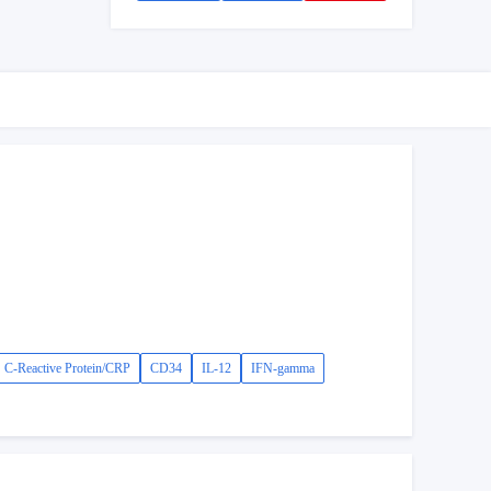
C-Reactive Protein/CRP
CD34
IL-12
IFN-gamma