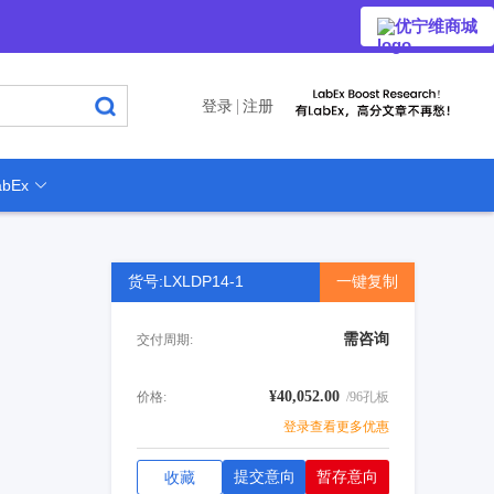
优宁维商城
登录
注册
bEx
货号:LXLDP14-1
一键复制
需咨询
交付周期:
¥40,052.00
价格:
/96孔板
登录查看更多优惠
提交意向
暂存意向
收藏