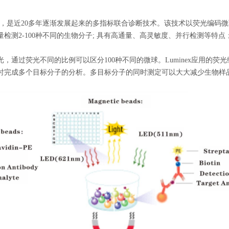
芯片等，是近20多年逐渐发展起来的多指标联合诊断技术。该技术以荧光编
检测2-100种不同的生物分子; 具有高通量、高灵敏度、并行检测等特
，通过荧光不同的比例可以区分100种不同的微球。Luminex应用的
时完成多个目标分子的分析。多目标分子的同时测定可以大大减少生物样