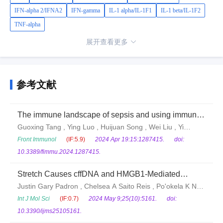
IFN-alpha 2/IFNA2
IFN-gamma
IL-1 alpha/IL-1F1
IL-1 beta/IL-1F2
TNF-alpha
展开查看更多
参考文献
The immune landscape of sepsis and using immune
clusters for identifying sepsis endotypes
Guoxing Tang , Ying Luo , Huijuan Song , Wei Liu , Yi
Huang , Xiaochen Wang , Siyu Zou , Ziyong Sun , Hongyan
Front Immunol
(IF:5.9)
2024 Apr 19:15:1287415.
doi:
Hou , Feng Wang
10.3389/fimmu.2024.1287415.
Stretch Causes cffDNA and HMGB1-Mediated
Inflammation and Cellular Stress in Human Fetal
Justin Gary Padron , Chelsea A Saito Reis , Po'okela K Ng
Membranes
, Nainoa D Norman Ing , Hannah Baker , Kamalei Davis
Int J Mol Sci
(IF:0.7)
2024 May 9;25(10):5161.
doi:
, Courtney Kurashima , Claire E Kendal-Wright
10.3390/ijms25105161.