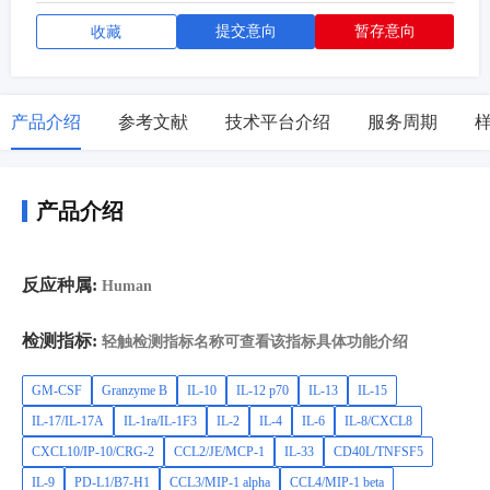
提交意向
暂存意向
收藏
产品介绍
参考文献
技术平台介绍
服务周期
产品介绍
反应种属:
Human
检测指标:
轻触检测指标名称可查看该指标具体功能介绍
GM-CSF
Granzyme B
IL-10
IL-12 p70
IL-13
IL-15
IL-17/IL-17A
IL-1ra/IL-1F3
IL-2
IL-4
IL-6
IL-8/CXCL8
CXCL10/IP-10/CRG-2
CCL2/JE/MCP-1
IL-33
CD40L/TNFSF5
IL-9
PD-L1/B7-H1
CCL3/MIP-1 alpha
CCL4/MIP-1 beta