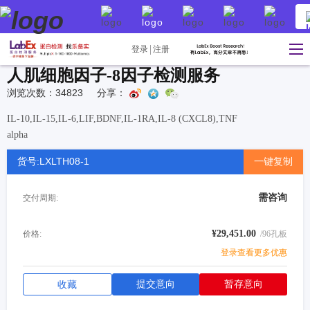
登录
注册
人肌细胞因子-8因子检测服务
浏览次数：34823
分享：
IL-10,IL-15,IL-6,LIF,BDNF,IL-1RA,IL-8 (CXCL8),TNF
alpha
货号:LXLTH08-1
一键复制
需咨询
交付周期:
¥29,451.00
价格:
/96孔板
登录查看更多优惠
提交意向
暂存意向
收藏