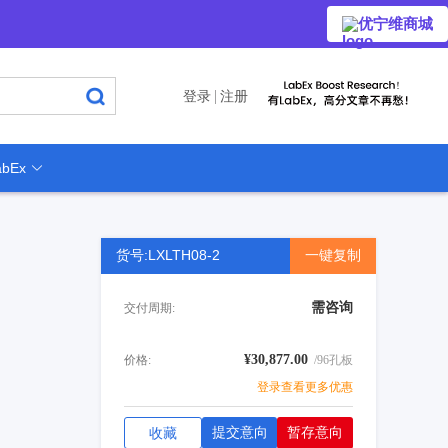
优宁维商城
登录
注册
bEx
货号:LXLTH08-2
一键复制
需咨询
交付周期:
¥30,877.00
价格:
/96孔板
登录查看更多优惠
提交意向
暂存意向
收藏