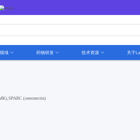
用领域
药物研发
技术资源
关于La
K),SPARC (osteonectin)