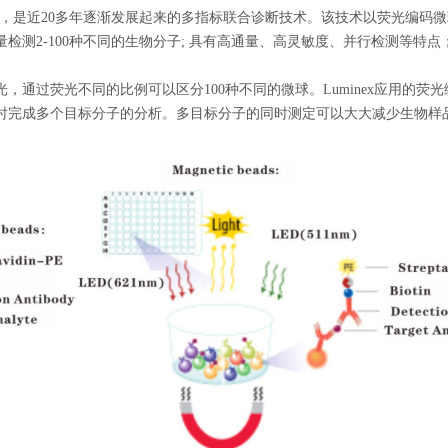
芯片等，是近20多年逐渐发展起来的多指标联合诊断技术。该技术以荧光编
检测2-100种不同的生物分子; 具有高通量、高灵敏度、并行检测等特
，通过荧光不同的比例可以区分100种不同的微球。Luminex应用的
时完成多个目标分子的分析。多目标分子的同时测定可以大大减少生物样