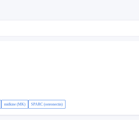
midkine (MK)
SPARC (osteonectin)