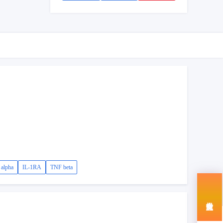
 alpha
IL-1RA
TNF beta