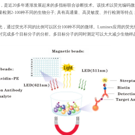
芯片等，是近20多年逐渐发展起来的多指标联合诊断技术。该技术以荧光编
检测2-100种不同的生物分子; 具有高通量、高灵敏度、并行检测等特
，通过荧光不同的比例可以区分100种不同的微球。Luminex应用的
时完成多个目标分子的分析。多目标分子的同时测定可以大大减少生物样