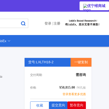
优宁维商城
登录
注册
bEx
货号:LXLTH18-2
一键复制
需咨询
交付周期:
ta
¥50,815.00
价格:
/96孔板
登录查看更多优惠
提交意向
暂存意向
收藏