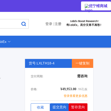
优宁维商城
登录
注册
bEx
货号:LXLTH18-4
一键复制
需咨询
交付周期:
-
¥49,953.00
价格:
/96孔板
登录查看更多优惠
提交意向
暂存意向
收藏