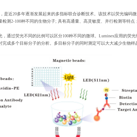
芯片等，是近20多年逐渐发展起来的多指标联合诊断技术。该技术以荧光编
检测2-100种不同的生物分子; 具有高通量、高灵敏度、并行检测等特
，通过荧光不同的比例可以区分100种不同的微球。Luminex应用的
时完成多个目标分子的分析。多目标分子的同时测定可以大大减少生物样