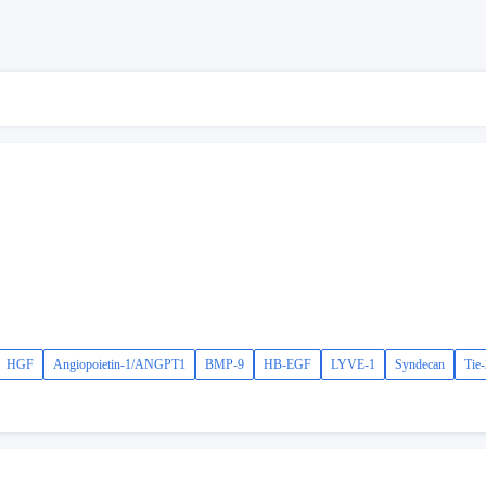
HGF
Angiopoietin-1/ANGPT1
BMP-9
HB-EGF
LYVE-1
Syndecan
Tie-