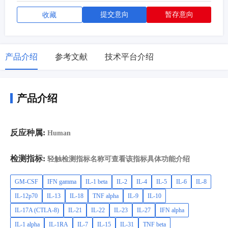
提交意向
暂存意向
收藏
产品介绍
参考文献
技术平台介绍
产品介绍
反应种属:
Human
检测指标:
轻触检测指标名称可查看该指标具体功能介绍
GM-CSF
IFN gamma
IL-1 beta
IL-2
IL-4
IL-5
IL-6
IL-8
IL-12p70
IL-13
IL-18
TNF alpha
IL-9
IL-10
IL-17A (CTLA-8)
IL-21
IL-22
IL-23
IL-27
IFN alpha
IL-1 alpha
IL-1RA
IL-7
IL-15
IL-31
TNF beta