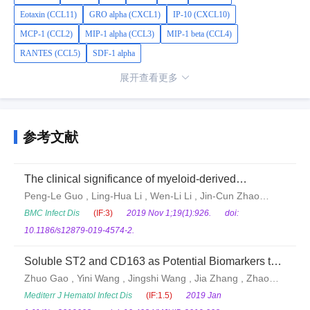
Eotaxin (CCL11)
GRO alpha (CXCL1)
IP-10 (CXCL10)
MCP-1 (CCL2)
MIP-1 alpha (CCL3)
MIP-1 beta (CCL4)
RANTES (CCL5)
SDF-1 alpha
展开查看更多
参考文献
The clinical significance of myeloid-derived
suppressor cells in dengue fever patients
Peng-Le Guo , Ling-Hua Li , Wen-Li Li , Jin-Cun Zhao
, Feng-Yu Hu , Fu-Chun Zhang , Wei-Ping Cai , Xiao-Ping
BMC Infect Dis
(IF:3)
2019 Nov 1;19(1):926.
doi:
Tang
10.1186/s12879-019-4574-2.
Soluble ST2 and CD163 as Potential Biomarkers to
Differentiate Primary Hemophagocytic
Zhuo Gao , Yini Wang , Jingshi Wang , Jia Zhang , Zhao
Lymphohistiocytosis from Macrophage Activation
Wang
Mediterr J Hematol Infect Dis
(IF:1.5)
2019 Jan