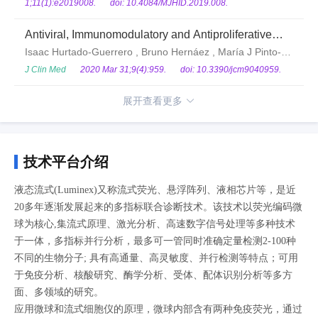
Syndrome
1;11(1):e2019008.
doi: 10.4084/MJHID.2019.008.
Antiviral, Immunomodulatory and Antiproliferative
Activities of Recombinant Soluble IFNAR2 without
Isaac Hurtado-Guerrero , Bruno Hernáez , María J Pinto-
IFN-ß Mediation
Medel , Esther Calonge , José L Rodriguez-Bada , Patricia
J Clin Med
2020 Mar 31;9(4):959.
doi: 10.3390/jcm9040959.
Urbaneja , Ana Alonso , Natalia Mena-Vázquez , Pablo
展开查看更多
Aliaga , Shohreh Issazadeh-Navikas , José Pavia , Laura
Leyva , José Alcamí , Antonio Alcamí , Óscar Fernández
, Begoña Oliver-Martos
技术平台介绍
液态流式(Luminex)又称流式荧光、悬浮阵列、液相芯片等，是近
20多年逐渐发展起来的多指标联合诊断技术。该技术以荧光编码微
球为核心,集流式原理、激光分析、高速数字信号处理等多种技术
于一体，多指标并行分析，最多可一管同时准确定量检测2-100种
不同的生物分子; 具有高通量、高灵敏度、并行检测等特点；可用
于免疫分析、核酸研究、酶学分析、受体、配体识别分析等多方
面、多领域的研究。
应用微球和流式细胞仪的原理，微球内部含有两种免疫荧光，通过