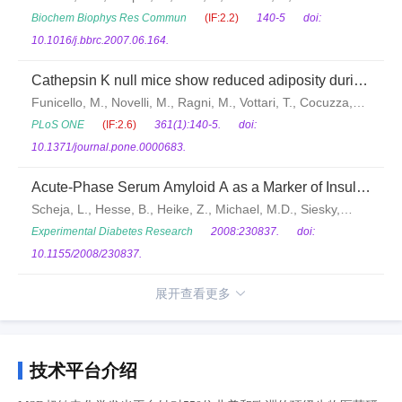
S.R., Bhat, B.G.
Biochem Biophys Res Commun
(IF:2.2)
140-5
doi:
10.1016/j.bbrc.2007.06.164.
Cathepsin K null mice show reduced adiposity during
the rapid accumulation of fat stores
Funicello, M., Novelli, M., Ragni, M., Vottari, T., Cocuzza,
C., Soriano-Lopez, J., Chiellini, C., Boschi, F., Marzola, P.,
PLoS ONE
(IF:2.6)
361(1):140-5.
doi:
Masiello, P., Saftig, P., Santini, F., St-Jacques, R.,
10.1371/journal.pone.0000683.
Desmarais, S., Morin, N., Mancini, J., Percival, M.D.,
Acute-Phase Serum Amyloid A as a Marker of Insulin
Pinchera, A., Maffei, M.
Resistance in Mice
Scheja, L., Hesse, B., Heike, Z., Michael, M.D., Siesky,
A.M., Pospisil, H, Beisiegel, U., Seedorf, K.
Experimental Diabetes Research
2008:230837.
doi:
10.1155/2008/230837.
展开查看更多
技术平台介绍