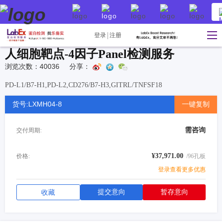
登录
注册
人细胞靶点-4因子Panel检测服务
浏览次数：40036
分享：
PD-L1/B7-H1,PD-L2,CD276/B7-H3,GITRL/TNFSF18
货号:LXMH04-8
一键复制
需咨询
交付周期:
¥37,971.00
价格:
/96孔板
登录查看更多优惠
提交意向
暂存意向
收藏