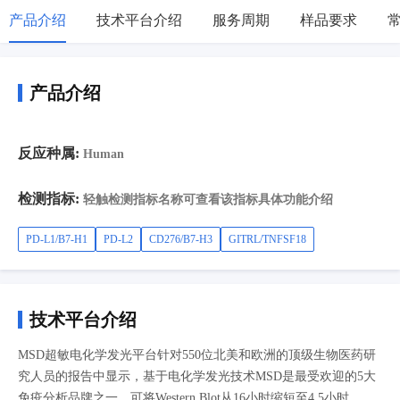
产品介绍
技术平台介绍
服务周期
样品要求
产品介绍
反应种属:
Human
检测指标:
轻触检测指标名称可查看该指标具体功能介绍
PD-L1/B7-H1
PD-L2
CD276/B7-H3
GITRL/TNFSF18
技术平台介绍
MSD超敏电化学发光平台针对550位北美和欧洲的顶级生物医药研
究人员的报告中显示，基于电化学发光技术MSD是最受欢迎的5大
免疫分析品牌之一。可将Western Blot从16小时缩短至4.5小时。