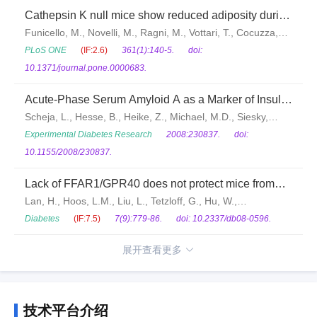
Cathepsin K null mice show reduced adiposity during
the rapid accumulation of fat stores
Funicello, M., Novelli, M., Ragni, M., Vottari, T., Cocuzza,
C., Soriano-Lopez, J., Chiellini, C., Boschi, F., Marzola, P.,
PLoS ONE
(IF:2.6)
361(1):140-5.
doi:
Masiello, P., Saftig, P., Santini, F., St-Jacques, R.,
10.1371/journal.pone.0000683.
Desmarais, S., Morin, N., Mancini, J., Percival, M.D.,
Acute-Phase Serum Amyloid A as a Marker of Insulin
Pinchera, A., Maffei, M.
Resistance in Mice
Scheja, L., Hesse, B., Heike, Z., Michael, M.D., Siesky,
A.M., Pospisil, H, Beisiegel, U., Seedorf, K.
Experimental Diabetes Research
2008:230837.
doi:
10.1155/2008/230837.
Lack of FFAR1/GPR40 does not protect mice from
high-fat diet-induced metabolic disease
Lan, H., Hoos, L.M., Liu, L., Tetzloff, G., Hu, W.,
Abbondanzo, S.J., Vassileva, G., Gustafson, E.L., Hedrick,
Diabetes
(IF:7.5)
7(9):779-86.
doi: 10.2337/db08-0596.
J.A., Davis, H.R.
展开查看更多
技术平台介绍