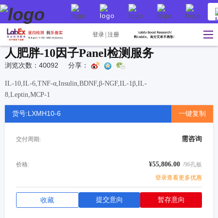
登录
注册
人肥胖-10因子Panel检测服务
浏览次数：40092
分享：
IL-10,IL-6,TNF-α,Insulin,BDNF,β-NGF,IL-1β,IL-
8,Leptin,MCP-1
货号:LXMH10-6
一键复制
需咨询
交付周期:
¥55,806.00
价格:
/96孔板
登录查看更多优惠
提交意向
暂存意向
收藏