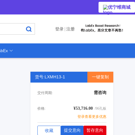
优宁维商城
登录
注册
bEx
货号:LXMH13-1
一键复制
需咨询
交付周期:
¥53,716.00
价格:
/96孔板
登录查看更多优惠
提交意向
暂存意向
收藏