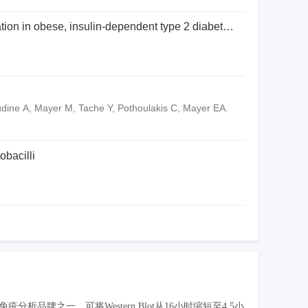
tion in obese, insulin-dependent type 2 diabetic
udine A, Mayer M, Tache Y, Pothoulakis C, Mayer EA.
obacilli
牌之一。可将Western Blot从16小时缩短至4.5小