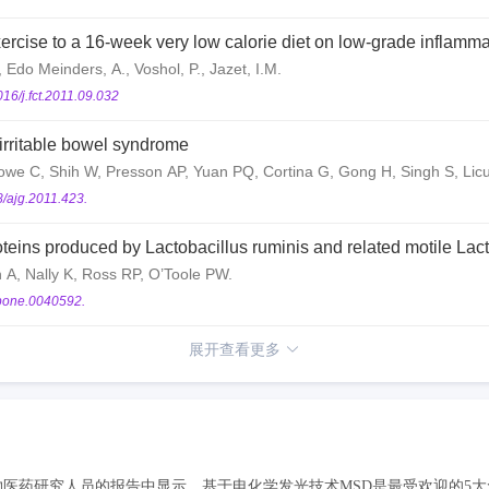
xercise to a 16-week very low calorie diet on low-grade inflamma
., Edo Meinders, A., Voshol, P., Jazet, I.M.
016/j.fct.2011.09.032
rritable bowel syndrome
owe C, Shih W, Presson AP, Yuan PQ, Cortina G, Gong H, Singh S, Lic
8/ajg.2011.423.
oteins produced by Lactobacillus ruminis and related motile Lact
 A, Nally K, Ross RP, O’Toole PW.
.pone.0040592.
展开查看更多
药研究人员的报告中显示，基于电化学发光技术MSD是最受欢迎的5大免疫分析品