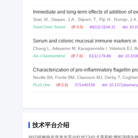
Immediate and long-term effects of addition of e
patients
Snel, M., Diepen, J.A., Stijnen, T., Pijl, H., Romijn, J.A
Food Chem Toxicol
(IF:3.5)
49(12):3104-11.
doi: 10.1
Serum and colonic mucosal immune markers in i
Chang L, Adeyemo M, Karagiannidis I, Videlock EJ, B
Am J Gastroenterol
(IF:7.6)
61(1):179-86.
doi: 10.103
Characterization of pro-inflammatory flagellin pr
Neville BA, Forde BM, Claesson MJ, Darby T, Coghlan
PLoS One
(IF:2.6)
7(7):e40156.
doi: 10.1371/journal
技术平台介绍
MSD超敏电化学发光平台针对550位北美和欧洲的顶级生物医