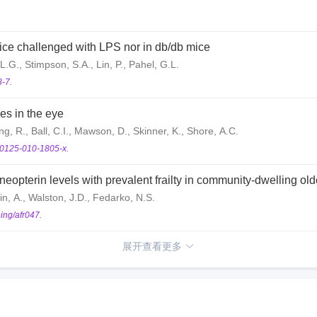
ice challenged with LPS nor in db/db mice
 L.G., Stimpson, S.A., Lin, P., Pahel, G.L.
-7.
es in the eye
ng, R., Ball, C.I., Mawson, D., Skinner, K., Shore, A.C.
00125-010-1805-x.
eopterin levels with prevalent frailty in community-dwelling old
ain, A., Walston, J.D., Fedarko, N.S.
ing/afr047.
展开查看更多