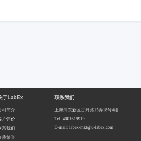
关于LabEx
联系我们
公司简介
上海浦东新区古丹路15弄18号4楼
Tel: 4001619919
客户评价
E-mail: labex-mkt@u-labex.com
联系我们
资质荣誉