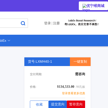
优宁维商城
登录
注册
bEx
货号:LXMH40-1
一键复制
需咨询
交付周期:
¥134,533.00
价格:
/96孔板
登录查看更多优惠
提交意向
暂存意向
收藏