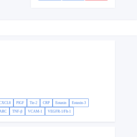
/CXCL8
PlGF
Tie-2
CRP
Eotaxin
Eotaxin-3
ARC
TNF-β
VCAM-1
VEGFR-1/Flt-1