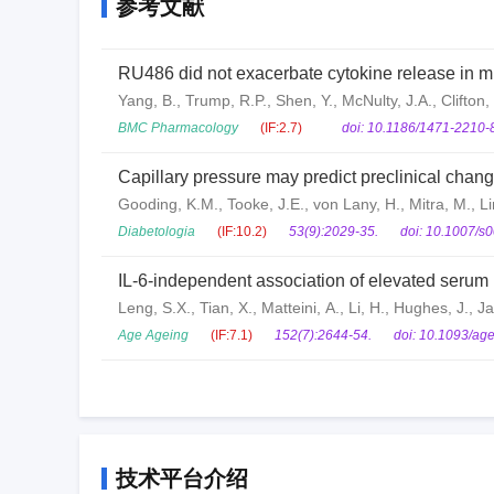
参考文献
RU486 did not exacerbate cytokine release in m
Yang, B., Trump, R.P., Shen, Y., McNulty, J.A., Clifton,
BMC Pharmacology
(IF:2.7)
doi: 10.1186/1471-2210-8
Capillary pressure may predict preclinical chang
Gooding, K.M., Tooke, J.E., von Lany, H., Mitra, M., Li
Diabetologia
(IF:10.2)
53(9):2029-35.
doi: 10.1007/s
IL-6-independent association of elevated serum n
Leng, S.X., Tian, X., Matteini, A., Li, H., Hughes, J., J
Age Ageing
(IF:7.1)
152(7):2644-54.
doi: 10.1093/age
技术平台介绍