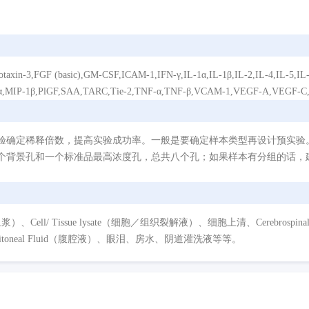
basic),GM-CSF,ICAM-1,IFN-γ,IL-1α,IL-1β,IL-2,IL-4,IL-5,IL-6,IL-7
-1α,MIP-1β,PlGF,SAA,TARC,Tie-2,TNF-α,TNF-β,VCAM-1,VEGF-A,VEGF-C
验确定稀释倍数，提高实验成功率。一般是要确定样本类型再设计预实验
个背景孔和一个标准品最高浓度孔，总共八个孔；如果样本有分组的话，建
/ Tissue lysate（细胞／组织裂解液）、细胞上清、Cerebrospinal Flui
eritoneal Fluid（腹腔液）、眼泪、房水、阴道灌洗液等等。