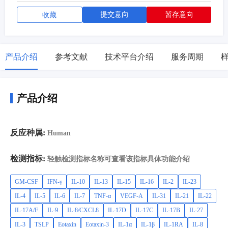
提交意向
暂存意向
收藏
产品介绍
参考文献
技术平台介绍
服务周期
产品介绍
反应种属:
Human
检测指标:
轻触检测指标名称可查看该指标具体功能介绍
GM-CSF
IFN-γ
IL-10
IL-13
IL-15
IL-16
IL-2
IL-23
IL-4
IL-5
IL-6
IL-7
TNF-α
VEGF-A
IL-31
IL-21
IL-22
IL-17A/F
IL-9
IL-8/CXCL8
IL-17D
IL-17C
IL-17B
IL-27
IL-3
TSLP
Eotaxin
Eotaxin-3
IL-1α
IL-1β
IL-1RA
IL-8