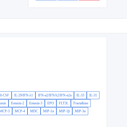
M-CSF
IL-29/IFN-λ1
IFN-α2/IFNA2/IFN-α2a
IL-33
IL-31
taxin
Eotaxin-2
Eotaxin-3
EPO
FLT3L
Fractalkine
MCP-3
MCP-4
MDC
MIP-1α
MIP-1β
MIP-3α