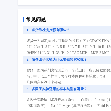
常见问题
1、该货号检测指标有哪些？
该货号为固定panel，可检测的指标如下：CTACK,ENA-78,Eotaxin,Eota
2,IL-2Rα,IL-3,IL-4,IL-5,IL-6,IL-7,IL-8,IL-9,IL-10,IL-1
29/IFN-λ1,IL-31,IL-33,IP-10,I-TAC,MCP-1,MCP-2,M
2、做多因子实验为什么要做预实验呢？
你好，因为试剂盒检测是有一个范围的，所以要做预实
高，中，低三个样本，每个样本两种稀释梯度，再加一
具体的实验设计来确定。
3、多因子实验适用的样本类型有哪些？
多因子实验适用多种样本：Serum（血清）、Plasma（血浆）、Cell
肺泡灌洗液）、Nasal Lavage（鼻腔灌洗液）、Fluid P