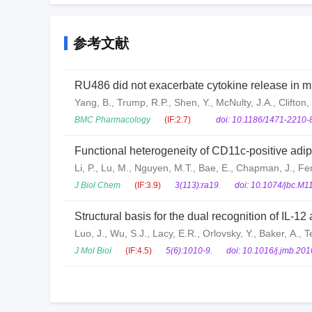
参考文献
RU486 did not exacerbate cytokine release in m
Yang, B., Trump, R.P., Shen, Y., McNulty, J.A., Clifton,
BMC Pharmacology
(IF:2.7)
doi: 10.1186/1471-2210-8
Functional heterogeneity of CD11c-positive adi
Li, P., Lu, M., Nguyen, M.T., Bae, E., Chapman, J., Fe
J Biol Chem
(IF:3.9)
3(113):ra19.
doi: 10.1074/jbc.M1
Structural basis for the dual recognition of IL-1
Luo, J., Wu, S.J., Lacy, E.R., Orlovsky, Y., Baker, A.,
J Mol Biol
(IF:4.5)
5(6):1010-9.
doi: 10.1016/j.jmb.201