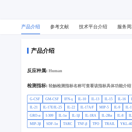
产品介绍
参考文献
技术平台介绍
服务周
产品介绍
反应种属:
Human
检测指标:
轻触检测指标名称可查看该指标具体功能介绍
G-CSF
GM-CSF
IFN-γ
IL-10
IL-13
IL-15
IL-16
IL-21
IL-17E/IL-25
IL-22
IL-17A/F
MIP-5
IL-9
IL-
GRO-α
I-309
IL-1α
IL-1β
IL-1RA
IL-2Rα
IL-8
IL
MIP-3β
SDF-1α
TARC
TNF-β
TPO
TRAIL
YKL-4