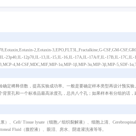
xin-2,Eotaxin-3,EPO,FLT3L,Fractalkine,G-CSF,GM-CSF,GRO-α,I-3
2/IL-23p40,IL-12p70,IL-13,IL-15,IL-16,IL-17A,IL-17A/F,IL-17B,IL-17C,IL-
CP-3,MCP-4,M-CSF,MDC,MIF,MIP-1α,MIP-1β,MIP-3α,MIP-3β,MIP-5,SDF-
验确定稀释倍数，提高实验成功率。一般是要确定样本类型再设计预实验
个背景孔和一个标准品最高浓度孔，总共八个孔；如果样本有分组的话，建
/ Tissue lysate（细胞／组织裂解液）、细胞上清、Cerebrospinal Flui
eritoneal Fluid（腹腔液）、眼泪、房水、阴道灌洗液等等。