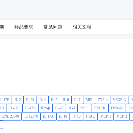
期
样品要求
常见问题
相关文档
IL-17F
IL-2
IL-23
IL-4
IL-5
IL-6
IL-7
MIF
TNF-α
VEGF-A
17D
IL-17C
IL-17B
IFN-β
IL-27
IL-3
TSLP
CTACK
ENA-78
Eo
-12/IL-23p40
IL-12p70
IL-17A
IL-18
IP-10
I-TAC
MCP-1
MCP-2
0