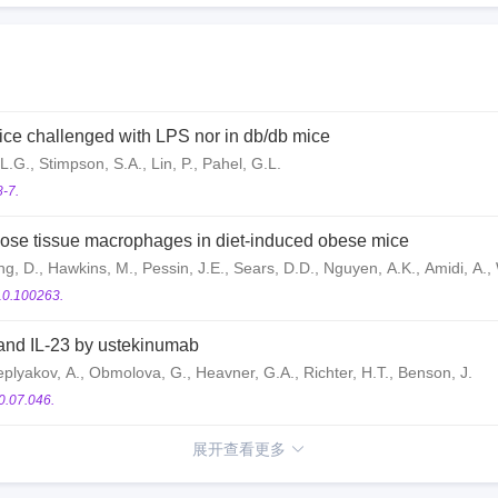
ice challenged with LPS nor in db/db mice
 L.G., Stimpson, S.A., Lin, P., Pahel, G.L.
-7.
pose tissue macrophages in diet-induced obese mice
ng, D., Hawkins, M., Pessin, J.E., Sears, D.D., Nguyen, A.K., Amidi, A.,
10.100263.
2 and IL-23 by ustekinumab
 Teplyakov, A., Obmolova, G., Heavner, G.A., Richter, H.T., Benson, J.
0.07.046.
展开查看更多