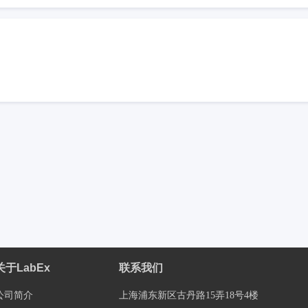
关于LabEx
联系我们
公司简介
上海浦东新区古丹路15弄18号4楼