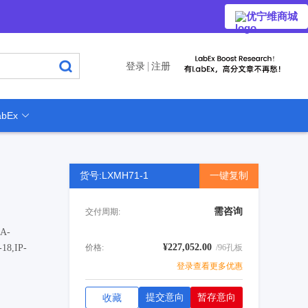
优宁维商城
登录
注册
bEx
货号:LXMH71-1
一键复制
需咨询
交付周期:
NA-
¥227,052.00
-18,IP-
价格:
/96孔板
登录查看更多优惠
提交意向
暂存意向
收藏