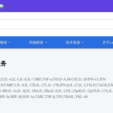
用领域
药物研发
技术资源
关于La
服务
-23,IL-4,IL-5,IL-6,IL-7,MIF,TNF-α,VEGF-A,M-CSF,IL-29/IFN-λ1,IFN-
-17A/F,MIP-5,IL-9,IL-17D,IL-17C,IL-17B,IFN-β,IL-27,IL-3,TSLP,CTACK,E
I-309,IL-1α,IL-1β,IL-1RA,IL-2Rα,IL-8,IL-12/IL-23p40,IL-12p70,IL-17A,IL
MIP-3α,MIP-3β,SDF-1α,TARC,TNF-β,TPO,TRAIL,YKL-40