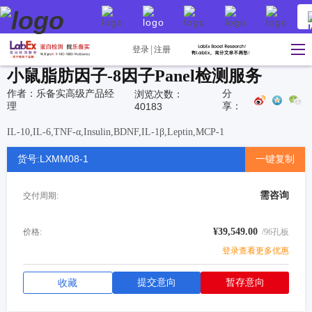
登录
注册
小鼠脂肪因子-8因子Panel检测服务
作者：乐备实高级产品经
分
浏览次数：
理
享：
40183
IL-10,IL-6,TNF-α,Insulin,BDNF,IL-1β,Leptin,MCP-1
货号:LXMM08-1
一键复制
需咨询
交付周期:
¥39,549.00
价格:
/96孔板
登录查看更多优惠
提交意向
暂存意向
收藏