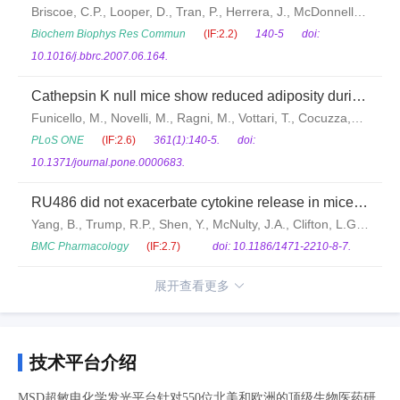
for identifying insulin sensitizers
Briscoe, C.P., Looper, D., Tran, P., Herrera, J., McDonnell,
S.R., Bhat, B.G.
Biochem Biophys Res Commun
(IF:2.2)
140-5
doi:
10.1016/j.bbrc.2007.06.164.
Cathepsin K null mice show reduced adiposity during
the rapid accumulation of fat stores
Funicello, M., Novelli, M., Ragni, M., Vottari, T., Cocuzza,
C., Soriano-Lopez, J., Chiellini, C., Boschi, F., Marzola, P.,
PLoS ONE
(IF:2.6)
361(1):140-5.
doi:
Masiello, P., Saftig, P., Santini, F., St-Jacques, R.,
10.1371/journal.pone.0000683.
Desmarais, S., Morin, N., Mancini, J., Percival, M.D.,
RU486 did not exacerbate cytokine release in mice
Pinchera, A., Maffei, M.
challenged with LPS nor in db/db mice
Yang, B., Trump, R.P., Shen, Y., McNulty, J.A., Clifton, L.G.,
Stimpson, S.A., Lin, P., Pahel, G.L.
BMC Pharmacology
(IF:2.7)
doi: 10.1186/1471-2210-8-7.
展开查看更多
技术平台介绍
MSD超敏电化学发光平台针对550位北美和欧洲的顶级生物医药研