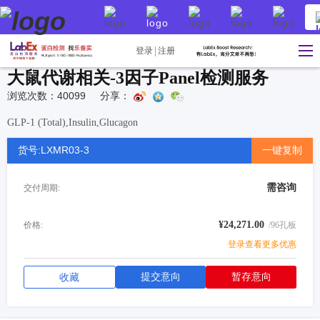
登录
注册
大鼠代谢相关-3因子Panel检测服务
浏览次数：40099
分享：
GLP-1 (Total),Insulin,Glucagon
货号:LXMR03-3
一键复制
需咨询
交付周期:
¥24,271.00
价格:
/96孔板
登录查看更多优惠
提交意向
暂存意向
收藏