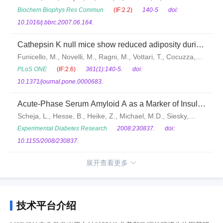
S.R., Bhat, B.G.
Biochem Biophys Res Commun
(IF:2.2)
140-5
doi:
10.1016/j.bbrc.2007.06.164.
Cathepsin K null mice show reduced adiposity during
the rapid accumulation of fat stores
Funicello, M., Novelli, M., Ragni, M., Vottari, T., Cocuzza,
C., Soriano-Lopez, J., Chiellini, C., Boschi, F., Marzola, P.,
PLoS ONE
(IF:2.6)
361(1):140-5.
doi:
Masiello, P., Saftig, P., Santini, F., St-Jacques, R.,
10.1371/journal.pone.0000683.
Desmarais, S., Morin, N., Mancini, J., Percival, M.D.,
Acute-Phase Serum Amyloid A as a Marker of Insulin
Pinchera, A., Maffei, M.
Resistance in Mice
Scheja, L., Hesse, B., Heike, Z., Michael, M.D., Siesky,
A.M., Pospisil, H, Beisiegel, U., Seedorf, K.
Experimental Diabetes Research
2008:230837.
doi:
10.1155/2008/230837.
展开查看更多
技术平台介绍