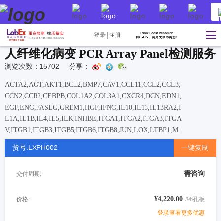
登录
注册
人纤维化病变 PCR Array Panel检测服务
浏览次数：15702
分享：
ACTA2,AGT,AKT1,BCL2,BMP7,CAV1,CCL11,CCL2,CCL3,
CCN2,CCR2,CEBPB,COL1A2,COL3A1,CXCR4,DCN,EDN1,
EGF,ENG,FASLG,GREM1,HGF,IFNG,IL10,IL13,IL13RA2,I
L1A,IL1B,IL4,IL5,ILK,INHBE,ITGA1,ITGA2,ITGA3,ITGA
V,ITGB1,ITGB3,ITGB5,ITGB6,ITGB8,JUN,LOX,LTBP1,M
MP1,MMP13,MMP14,MMP2,MMP3,MMP8,MMP9,MYC,NF
货号:LXPH002
一键复制
KB1,PDGFA,PDGFB,PLAT,PLAU,PLG,SERPINA1,SERPIN
E1,SERPINH1,SMAD2,SMAD3,SMAD4,SMAD6,SMAD7,S
需咨询
交付周期:
NAI1,SP1,STAT1,STAT6,TGFB1,TGFB2,TGFB3,TGFBR1,T
GFBR2,TGIF1,THBS1,THBS2,TIMP1,TIMP2,TIMP3,TIMP4
,TNF,VEGFA
¥4,220.00
价格:
/96孔板
登录查看更多优惠