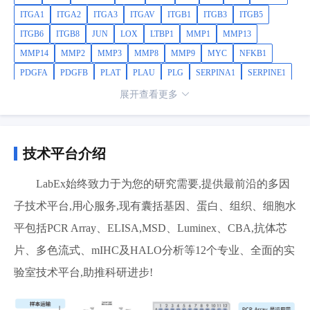
ITGA1
ITGA2
ITGA3
ITGAV
ITGB1
ITGB3
ITGB5
ITGB6
ITGB8
JUN
LOX
LTBP1
MMP1
MMP13
MMP14
MMP2
MMP3
MMP8
MMP9
MYC
NFKB1
PDGFA
PDGFB
PLAT
PLAU
PLG
SERPINA1
SERPINE1
SERPINH1
SMAD2
SMAD3
SMAD4
SMAD6
SMAD7
展开查看更多
SNAI1
SP1
STAT1
STAT6
TGFB1
TGFB2
TGFB3
TGFBR1
TGFBR2
TGIF1
THBS1
THBS2
TIMP1
TIMP2
TIMP3
TIMP4
TNF
VEGFA
技术平台介绍
LabEx始终致力于为您的研究需要,提供最前沿的多因
子技术平台,用心服务,现有囊括基因、蛋白、组织、细胞水
平包括PCR Array、ELISA,MSD、Luminex、CBA,抗体芯
片、多色流式、mIHC及HALO分析等12个专业、全面的实
验室技术平台,助推科研进步!