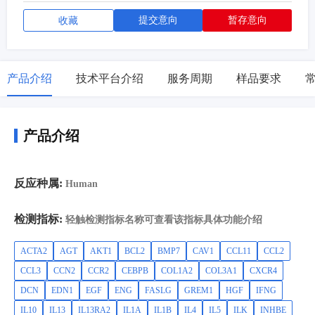
提交意向
暂存意向
收藏
产品介绍
技术平台介绍
服务周期
样品要求
产品介绍
反应种属:
Human
检测指标:
轻触检测指标名称可查看该指标具体功能介绍
ACTA2
AGT
AKT1
BCL2
BMP7
CAV1
CCL11
CCL2
CCL3
CCN2
CCR2
CEBPB
COL1A2
COL3A1
CXCR4
DCN
EDN1
EGF
ENG
FASLG
GREM1
HGF
IFNG
IL10
IL13
IL13RA2
IL1A
IL1B
IL4
IL5
ILK
INHBE