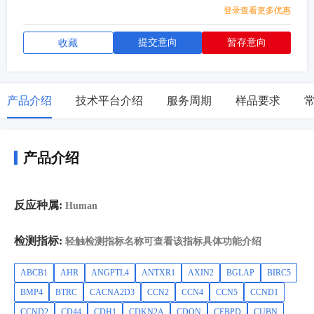
登录查看更多优惠
提交意向
暂存意向
收藏
产品介绍
技术平台介绍
服务周期
样品要求
产品介绍
反应种属:
Human
检测指标:
轻触检测指标名称可查看该指标具体功能介绍
ABCB1
AHR
ANGPTL4
ANTXR1
AXIN2
BGLAP
BIRC5
BMP4
BTRC
CACNA2D3
CCN2
CCN4
CCN5
CCND1
CCND2
CD44
CDH1
CDKN2A
CDON
CEBPD
CUBN