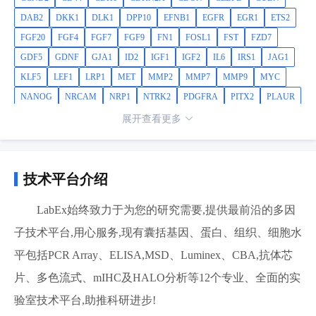
DAB2
DKK1
DLK1
DPP10
EFNB1
EGFR
EGR1
ETS2
FGF20
FGF4
FGF7
FGF9
FN1
FOSL1
FST
FZD7
GDF5
GDNF
GJA1
ID2
IGF1
IGF2
IL6
IRS1
JAG1
KLF5
LEF1
LRP1
MET
MMP2
MMP7
MMP9
MYC
NANOG
NRCAM
NRP1
NTRK2
PDGFRA
PITX2
PLAUR
PLPP3
POU5F1
PPARD
PTCH1
PTGS2
RUNX2
SFRP2
展开查看更多
SIX1
SMO
SOX2
SOX9
TBXT
TCF4
TCF7
TCF7L1
TCF7L2
TGFB3
TLE1
TWIST1
VEGFA
WNT3A
WNT5A
WNT9A
技术平台介绍
LabEx始终致力于为您的研究需要,提供最前沿的多因
子技术平台,用心服务,现有囊括基因、蛋白、组织、细胞水
平包括PCR Array、ELISA,MSD、Luminex、CBA,抗体芯
片、多色流式、mIHC及HALO分析等12个专业、全面的实
验室技术平台,助推科研进步!