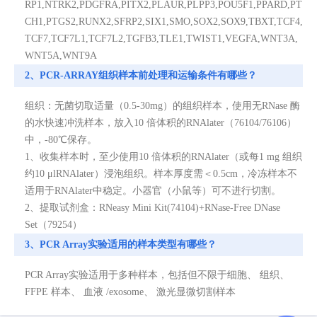
RP1,NTRK2,PDGFRA,PITX2,PLAUR,PLPP3,POU5F1,PPARD,PT
CH1,PTGS2,RUNX2,SFRP2,SIX1,SMO,SOX2,SOX9,TBXT,TCF4,
TCF7,TCF7L1,TCF7L2,TGFB3,TLE1,TWIST1,VEGFA,WNT3A,
WNT5A,WNT9A
2、PCR-ARRAY组织样本前处理和运输条件有哪些？
组织：无菌切取适量（0.5-30mg）的组织样本，使用无RNase 酶
的水快速冲洗样本，放入10 倍体积的RNAlater（76104/76106）
中，-80℃保存。
1、收集样本时，至少使用10 倍体积的RNAlater（或每1 mg 组织
约10 μlRNAlater）浸泡组织。样本厚度需＜0.5cm，冷冻样本不
适用于RNAlater中稳定。小器官（小鼠等）可不进行切割。
2、提取试剂盒：RNeasy Mini Kit(74104)+RNase-Free DNase
Set（79254）
3、PCR Array实验适用的样本类型有哪些？
PCR Array实验适用于多种样本，包括但不限于细胞、 组织、
FFPE 样本、 血液 /exosome、 激光显微切割样本