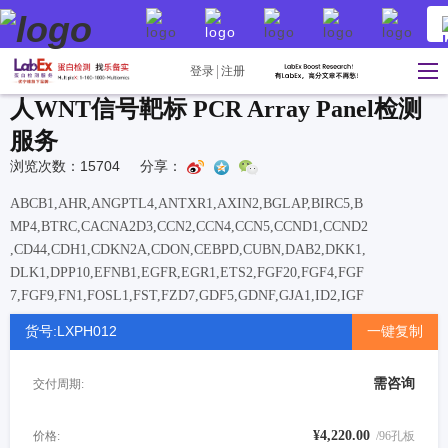
登录
注册
人WNT信号靶标 PCR Array Panel检测
服务
浏览次数：15704
分享：
ABCB1,AHR,ANGPTL4,ANTXR1,AXIN2,BGLAP,BIRC5,B
MP4,BTRC,CACNA2D3,CCN2,CCN4,CCN5,CCND1,CCND2
,CD44,CDH1,CDKN2A,CDON,CEBPD,CUBN,DAB2,DKK1,
DLK1,DPP10,EFNB1,EGFR,EGR1,ETS2,FGF20,FGF4,FGF
7,FGF9,FN1,FOSL1,FST,FZD7,GDF5,GDNF,GJA1,ID2,IGF
1,IGF2,IL6,IRS1,JAG1,KLF5,LEF1,LRP1,MET,MMP2,MMP
货号:LXPH012
一键复制
7,MMP9,MYC,NANOG,NRCAM,NRP1,NTRK2,PDGFRA,PI
TX2,PLAUR,PLPP3,POU5F1,PPARD,PTCH1,PTGS2,RUNX
需咨询
交付周期:
2,SFRP2,SIX1,SMO,SOX2,SOX9,TBXT,TCF4,TCF7,TCF7L
1,TCF7L2,TGFB3,TLE1,TWIST1,VEGFA,WNT3A,WNT5A,
WNT9A
¥4,220.00
价格:
/96孔板