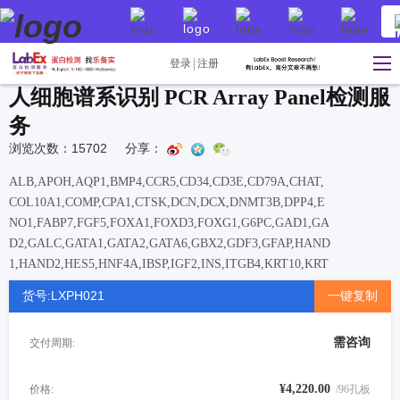
登录
注册
人细胞谱系识别 PCR Array Panel检测服
务
浏览次数：15702
分享：
ALB,APOH,AQP1,BMP4,CCR5,CD34,CD3E,CD79A,CHAT,
COL10A1,COMP,CPA1,CTSK,DCN,DCX,DNMT3B,DPP4,E
NO1,FABP7,FGF5,FOXA1,FOXD3,FOXG1,G6PC,GAD1,GA
D2,GALC,GATA1,GATA2,GATA6,GBX2,GDF3,GFAP,HAND
1,HAND2,HES5,HNF4A,IBSP,IGF2,INS,ITGB4,KRT10,KRT
14,KRT19,LEFTY1,MAP3K12,MIOX,MIXL1,MSLN,MYH1,
货号:LXPH021
一键复制
MYH11,MYH7,MYL3,NANOG,NEUROD1,NEUROG2,NKX
2-
需咨询
交付周期:
2,NPPA,OLIG2,OTX2,PDGFRA,PODXL,POU4F2,POU5F1,
PROM1,PTCRA,RCVRN,RUNX1,RYR2,SFTPB,SFTPD,SLC
17A6,SLC17A7,SLC2A2,SLC32A1,SMTN,SOX17,SOX2,SO
¥4,220.00
价格:
/96孔板