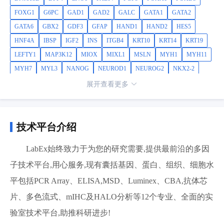
FOXG1
G6PC
GAD1
GAD2
GALC
GATA1
GATA2
GATA6
GBX2
GDF3
GFAP
HAND1
HAND2
HES5
HNF4A
IBSP
IGF2
INS
ITGB4
KRT10
KRT14
KRT19
LEFTY1
MAP3K12
MIOX
MIXL1
MSLN
MYH1
MYH11
MYH7
MYL3
NANOG
NEUROD1
NEUROG2
NKX2-2
NPPA
OLIG2
OTX2
PDGFRA
PODXL
POU4F2
POU5F1
展开查看更多
PROM1
PTCRA
RCVRN
RUNX1
RYR2
SFTPB
SFTPD
SLC17A6
SLC17A7
SLC2A2
SLC32A1
SMTN
SOX17
SOX2
SOX7
TAT
TBXT
TYR
ZFP42
ZIC1
技术平台介绍
LabEx始终致力于为您的研究需要,提供最前沿的多因
子技术平台,用心服务,现有囊括基因、蛋白、组织、细胞水
平包括PCR Array、ELISA,MSD、Luminex、CBA,抗体芯
片、多色流式、mIHC及HALO分析等12个专业、全面的实
验室技术平台,助推科研进步!