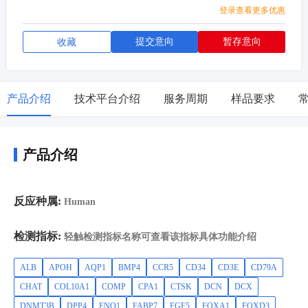
X7,TAT,TBXT,TYR,ZFP42,ZIC1
登录查看更多优惠
提交意向
暂存意向
收藏
产品介绍
技术平台介绍
服务周期
样品要求
产品介绍
反应种属:
Human
检测指标:
轻触检测指标名称可查看该指标具体功能介绍
ALB
APOH
AQP1
BMP4
CCR5
CD34
CD3E
CD79A
CHAT
COL10A1
COMP
CPA1
CTSK
DCN
DCX
DNMT3B
DPP4
ENO1
FABP7
FGF5
FOXA1
FOXD3