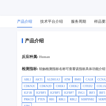
产品介绍
技术平台介绍
服务周期
样品要
产品介绍
反应种属:
Human
检测指标:
轻触检测指标名称可查看该指标具体功能介绍
ABL1
AKT1
ALDH1A3
ATM
BMI1
CALR
CCNA
CDKN2C
CDKN2D
CHEK1
CHEK2
CITED2
COL1A
IGF1R
IGFBP3
IGFBP5
IGFBP7
ING1
IRF3
IRF5
PRKCD
PTEN
RB1
RBL1
RBL2
SERPINB2
SERP