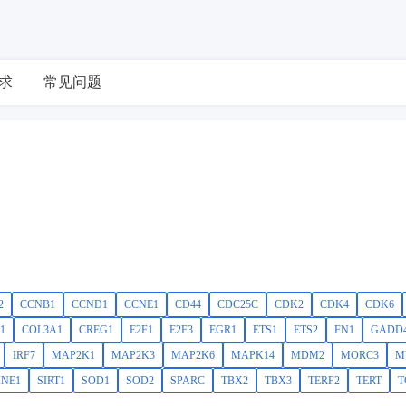
求
常见问题
2
CCNB1
CCND1
CCNE1
CD44
CDC25C
CDK2
CDK4
CDK6
1
COL3A1
CREG1
E2F1
E2F3
EGR1
ETS1
ETS2
FN1
GADD
IRF7
MAP2K1
MAP2K3
MAP2K6
MAPK14
MDM2
MORC3
M
INE1
SIRT1
SOD1
SOD2
SPARC
TBX2
TBX3
TERF2
TERT
T