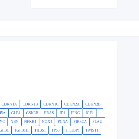
CDKN1A
CDKN1B
CDKN1C
CDKN2A
CDKN2B
45A
GLB1
GSK3B
HRAS
ID1
IFNG
IGF1
YC
NBN
NFKB1
NOX4
PCNA
PIK3CA
PLAU
GFB1
TGFB1I1
THBS1
TP53
TP53BP1
TWIST1