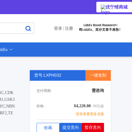
优宁维商城
登录
注册
bEx
货号:LXPH032
一键复制
需咨询
交付周期:
1C,CDK
B1,GSK3
¥4,220.00
MYC,NBN
价格:
/96孔板
RF2,TE
登录查看更多优惠
提交意向
暂存意向
收藏