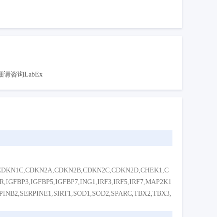
咨询LabEx
,CDKN1C,CDKN2A,CDKN2B,CDKN2C,CDKN2D,CHEK1,C
,IGFBP3,IGFBP5,IGFBP7,ING1,IRF3,IRF5,IRF7,MAP2K1
NB2,SERPINE1,SIRT1,SOD1,SOD2,SPARC,TBX2,TBX3,