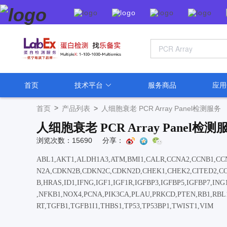
首页
技术平台
服务商品
应
>
首页
产品列表
>
人细胞衰老 PCR Array Panel检测服务
人细胞衰老 PCR Array Panel检测
浏览次数：15690
分享：
ABL1,AKT1,ALDH1A3,ATM,BMI1,CALR,CCNA2,CCNB1,CC
N2A,CDKN2B,CDKN2C,CDKN2D,CHEK1,CHEK2,CITED2,COL
B,HRAS,ID1,IFNG,IGF1,IGF1R,IGFBP3,IGFBP5,IGFBP7,I
,NFKB1,NOX4,PCNA,PIK3CA,PLAU,PRKCD,PTEN,RB1,RBL1
RT,TGFB1,TGFB1I1,THBS1,TP53,TP53BP1,TWIST1,VIM