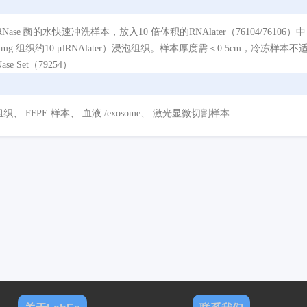
e 酶的水快速冲洗样本，放入10 倍体积的RNAlater（76104/76106）
 mg 组织约10 μlRNAlater）浸泡组织。样本厚度需＜0.5cm，冷冻样
ase Set（79254）
、 FFPE 样本、 血液 /exosome、 激光显微切割样本