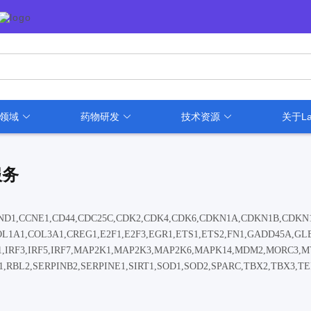
用领域
药物研发
技术资源
关于La
服务
ND1,CCNE1,CD44,CDC25C,CDK2,CDK4,CDK6,CDKN1A,CDKN1B,CDKN
1A1,COL3A1,CREG1,E2F1,E2F3,EGR1,ETS1,ETS2,FN1,GADD45A,GL
NG1,IRF3,IRF5,IRF7,MAP2K1,MAP2K3,MAP2K6,MAPK14,MDM2,MORC3,
,RBL2,SERPINB2,SERPINE1,SIRT1,SOD1,SOD2,SPARC,TBX2,TBX3,TE