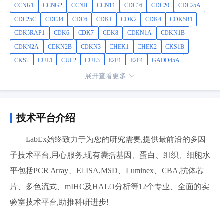
CCNG1
CCNG2
CCNH
CCNT1
CDC16
CDC20
CDC25A
CDC25C
CDC34
CDC6
CDK1
CDK2
CDK4
CDK5R1
CDK5RAP1
CDK6
CDK7
CDK8
CDKN1A
CDKN1B
CDKN2A
CDKN2B
CDKN3
CHEK1
CHEK2
CKS1B
CKS2
CUL1
CUL2
CUL3
E2F1
E2F4
GADD45A
GTSE1
HUS1
KNTC1
KPNA2
MAD2L1
MAD2L2
MCM2
展开查看更多
MCM3
MCM4
MCM5
MDM2
MKI67
MNAT1
MRE11
NBN
RAD1
RAD17
RAD51
RAD9A
RB1
RBBP8
RBL1
RBL2
SERTAD1
SKP2
STMN1
TFDP1
TFDP2
TP53
技术平台介绍
WEE1
LabEx始终致力于为您的研究需要,提供最前沿的多因
子技术平台,用心服务,现有囊括基因、蛋白、组织、细胞水
平包括PCR Array、ELISA,MSD、Luminex、CBA,抗体芯
片、多色流式、mIHC及HALO分析等12个专业、全面的实
验室技术平台,助推科研进步!