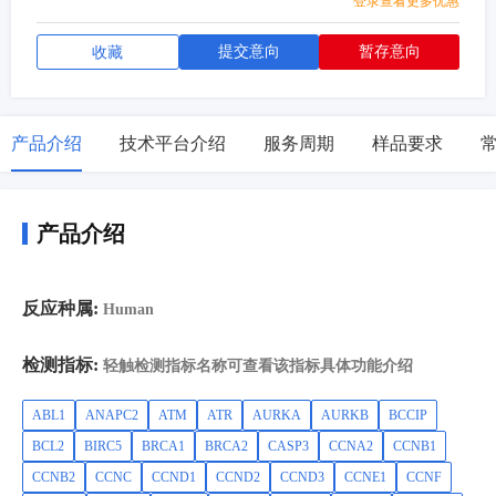
登录查看更多优惠
提交意向
暂存意向
收藏
产品介绍
技术平台介绍
服务周期
样品要求
产品介绍
反应种属:
Human
检测指标:
轻触检测指标名称可查看该指标具体功能介绍
ABL1
ANAPC2
ATM
ATR
AURKA
AURKB
BCCIP
BCL2
BIRC5
BRCA1
BRCA2
CASP3
CCNA2
CCNB1
CCNB2
CCNC
CCND1
CCND2
CCND3
CCNE1
CCNF