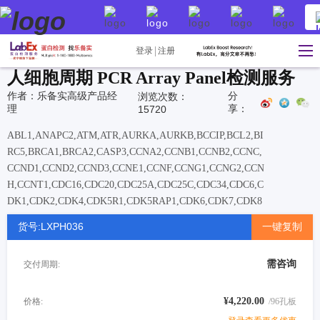
登录
注册
人细胞周期 PCR Array Panel检测服务
作者：乐备实高级产品经
分
浏览次数：
理
享：
15720
ABL1,ANAPC2,ATM,ATR,AURKA,AURKB,BCCIP,BCL2,BI
RC5,BRCA1,BRCA2,CASP3,CCNA2,CCNB1,CCNB2,CCNC,
CCND1,CCND2,CCND3,CCNE1,CCNF,CCNG1,CCNG2,CCN
H,CCNT1,CDC16,CDC20,CDC25A,CDC25C,CDC34,CDC6,C
DK1,CDK2,CDK4,CDK5R1,CDK5RAP1,CDK6,CDK7,CDK8
,CDKN1A,CDKN1B,CDKN2A,CDKN2B,CDKN3,CHEK1,CH
货号:LXPH036
一键复制
EK2,CKS1B,CKS2,CUL1,CUL2,CUL3,E2F1,E2F4,GADD45
A,GTSE1,HUS1,KNTC1,KPNA2,MAD2L1,MAD2L2,MCM2,
需咨询
交付周期:
MCM3,MCM4,MCM5,MDM2,MKI67,MNAT1,MRE11,NBN,
RAD1,RAD17,RAD51,RAD9A,RB1,RBBP8,RBL1,RBL2,SE
RTAD1,SKP2,STMN1,TFDP1,TFDP2,TP53,WEE1
¥4,220.00
价格:
/96孔板