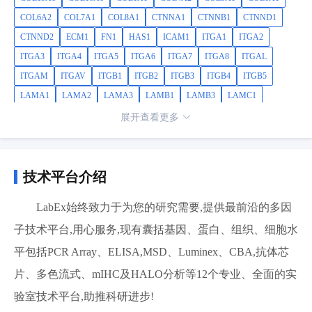
COL6A2
COL7A1
COL8A1
CTNNA1
CTNNB1
CTNND1
CTNND2
ECM1
FN1
HAS1
ICAM1
ITGA1
ITGA2
ITGA3
ITGA4
ITGA5
ITGA6
ITGA7
ITGA8
ITGAL
ITGAM
ITGAV
ITGB1
ITGB2
ITGB3
ITGB4
ITGB5
LAMA1
LAMA2
LAMA3
LAMB1
LAMB3
LAMC1
MMP1
MMP10
MMP11
MMP12
MMP13
MMP14
MMP15
展开查看更多
MMP16
MMP2
MMP3
MMP7
MMP8
MMP9
NCAM1
PECAM1
SELE
SELL
SELP
SGCE
SPARC
SPG7
SPP1
TGFBI
THBS1
THBS2
THBS3
TIMP1
TIMP2
TIMP3
技术平台介绍
TNC
VCAM1
VCAN
VTN
LabEx始终致力于为您的研究需要,提供最前沿的多因
子技术平台,用心服务,现有囊括基因、蛋白、组织、细胞水
平包括PCR Array、ELISA,MSD、Luminex、CBA,抗体芯
片、多色流式、mIHC及HALO分析等12个专业、全面的实
验室技术平台,助推科研进步!