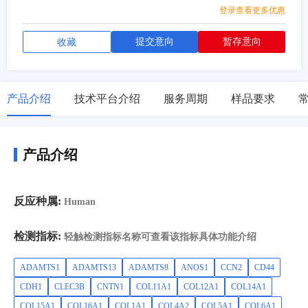
TNC,VCAM1,VCAN,VTN
登录查看更多优惠
提交意向
暂存意向
收藏
产品介绍
技术平台介绍
服务周期
样品要求
产品介绍
反应种属:
Human
检测指标:
轻触检测指标名称可查看该指标具体功能介绍
ADAMTS1
ADAMTS13
ADAMTS8
ANOS1
CCN2
CD44
CDH1
CLEC3B
CNTN1
COL11A1
COL12A1
COL14A1
COL15A1
COL16A1
COL1A1
COL4A2
COL5A1
COL6A1