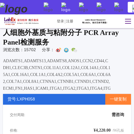
登录
注册
人细胞外基质与粘附分子 PCR Array
Panel检测服务
浏览次数：15702
分享：
ADAMTS1,ADAMTS13,ADAMTS8,ANOS1,CCN2,CD44,C
DH1,CLEC3B,CNTN1,COL11A1,COL12A1,COL14A1,COL1
5A1,COL16A1,COL1A1,COL4A2,COL5A1,COL6A1,COL6A
2,COL7A1,COL8A1,CTNNA1,CTNNB1,CTNND1,CTNND2,
ECM1,FN1,HAS1,ICAM1,ITGA1,ITGA2,ITGA3,ITGA4,ITG
A5,ITGA6,ITGA7,ITGA8,ITGAL,ITGAM,ITGAV,ITGB1,IT
货号:LXPH058
一键复制
GB2,ITGB3,ITGB4,ITGB5,LAMA1,LAMA2,LAMA3,LAMB
1,LAMB3,LAMC1,MMP1,MMP10,MMP11,MMP12,MMP13,
需咨询
交付周期:
MMP14,MMP15,MMP16,MMP2,MMP3,MMP7,MMP8,MMP
9,NCAM1,PECAM1,SELE,SELL,SELP,SGCE,SPARC,SPG7,
SPP1,TGFBI,THBS1,THBS2,THBS3,TIMP1,TIMP2,TIMP3,
¥4,220.00
价格:
/96孔板