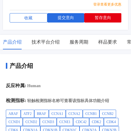
AF1,RB1,SFN,SMAD4,TP53
登录查看更多优惠
提交意向
暂存意向
收藏
产品介绍
技术平台介绍
服务周期
样品要求
产品介绍
反应种属:
Human
检测指标:
轻触检测指标名称可查看该指标具体功能介绍
ARAF
ATF2
BRAF
CCNA1
CCNA2
CCNB1
CCNB2
CCND1
CCND2
CCND3
CCNE1
CDC42
CDK2
CDK4
CDK6
CDKN1A
CDKN1B
CDKN1C
CDKN2A
CDKN2B