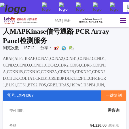
登录
注册
人MAPKinase信号通路 PCR Array
Panel检测服务
浏览次数：15712
分享：
ARAF,ATF2,BRAF,CCNA1,CCNA2,CCNB1,CCNB2,CCND1,
CCND2,CCND3,CCNE1,CDC42,CDK2,CDK4,CDK6,CDKN1
A,CDKN1B,CDKN1C,CDKN2A,CDKN2B,CDKN2C,CDKN2
D,CHUK,COL1A1,CREB1,CREBBP,DLK1,E2F1,EGFR,EGR
1,ELK1,ETS1,ETS2,FOS,GRB2,HRAS,HSPA5,HSPB1,JUN,
KRAS,KSR1,LAMTOR3,MAP2K1,MAP2K2,MAP2K3,MAP2
货号:LXPH067
一键复制
K4,MAP2K5,MAP2K6,MAP2K7,MAP3K1,MAP3K2,MAP3K
3,MAP3K4,MAP4K1,MAPK1,MAPK10,MAPK11,MAPK12,
需咨询
交付周期:
MAPK13,MAPK14,MAPK3,MAPK6,MAPK7,MAPK8,MAPK
8IP2,MAPK9,MAPKAPK2,MAPKAPK3,MAX,MEF2C,MKN
K1,MOS,MST1,MYC,NFATC4,NRAS,PAK1,PRDX6,RAC1,R
¥4,220.00
价格:
/96孔板