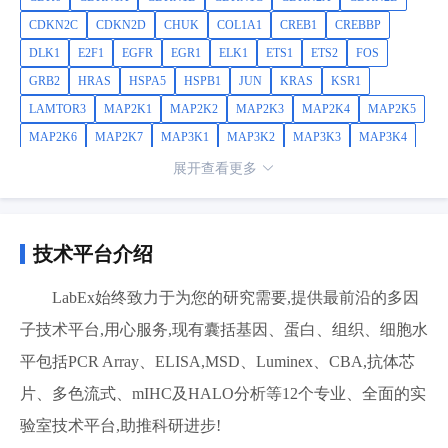
CDKN2C
CDKN2D
CHUK
COL1A1
CREB1
CREBBP
DLK1
E2F1
EGFR
EGR1
ELK1
ETS1
ETS2
FOS
GRB2
HRAS
HSPA5
HSPB1
JUN
KRAS
KSR1
LAMTOR3
MAP2K1
MAP2K2
MAP2K3
MAP2K4
MAP2K5
MAP2K6
MAP2K7
MAP3K1
MAP3K2
MAP3K3
MAP3K4
MAP4K1
MAPK1
MAPK10
MAPK11
MAPK12
MAPK13
展开查看更多
MAPK14
MAPK3
MAPK6
MAPK7
MAPK8
MAPK8IP2
MAPK9
MAPKAPK2
MAPKAPK3
MAX
MEF2C
MKNK1
MOS
MST1
MYC
NFATC4
NRAS
PAK1
PRDX6
RAC1
技术平台介绍
RAF1
RB1
SFN
SMAD4
TP53
LabEx始终致力于为您的研究需要,提供最前沿的多因
子技术平台,用心服务,现有囊括基因、蛋白、组织、细胞水
平包括PCR Array、ELISA,MSD、Luminex、CBA,抗体芯
片、多色流式、mIHC及HALO分析等12个专业、全面的实
验室技术平台,助推科研进步!