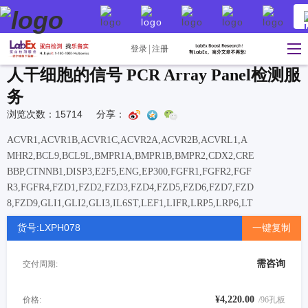
登录
注册
人干细胞的信号 PCR Array Panel检测服
务
浏览次数：15714
分享：
ACVR1,ACVR1B,ACVR1C,ACVR2A,ACVR2B,ACVRL1,A
MHR2,BCL9,BCL9L,BMPR1A,BMPR1B,BMPR2,CDX2,CRE
BBP,CTNNB1,DISP3,E2F5,ENG,EP300,FGFR1,FGFR2,FGF
R3,FGFR4,FZD1,FZD2,FZD3,FZD4,FZD5,FZD6,FZD7,FZD
8,FZD9,GLI1,GLI2,GLI3,IL6ST,LEF1,LIFR,LRP5,LRP6,LT
BP1,LTBP2,LTBP3,LTBP4,NCSTN,NFAT5,NFATC1,NFATC
货号:LXPH078
一键复制
2,NFATC3,NFATC4,NOTCH1,NOTCH2,NOTCH3,NOTCH4,
PSEN1,PSEN2,PSENEN,PTCH1,PYGO2,RBL1,RBL2,RBPJ
需咨询
交付周期:
L,RGMA,SMAD1,SMAD2,SMAD3,SMAD4,SMAD5,SMAD6
,SMAD7,SMAD9,SMO,SP1,STAT3,SUFU,TCF7,TCF7L1,TC
F7L2,TGFBR1,TGFBR2,TGFBR3,TGFBRAP1,VANGL2,ZE
¥4,220.00
价格:
/96孔板