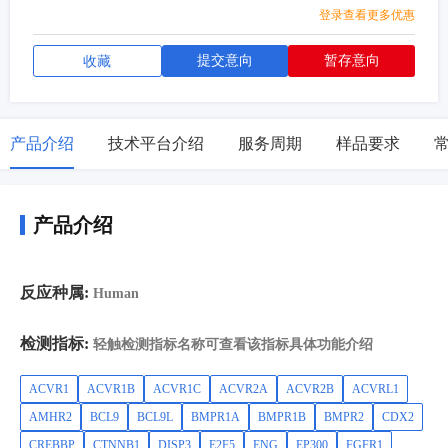
B2
登录查看更多优惠
提交意向
暂存意向
收藏
产品介绍
技术平台介绍
服务周期
样品要求
产品介绍
反应种属:
Human
检测指标:
轻触检测指标名称可查看该指标具体功能介绍
ACVR1
ACVR1B
ACVR1C
ACVR2A
ACVR2B
ACVRL1
AMHR2
BCL9
BCL9L
BMPR1A
BMPR1B
BMPR2
CDX2
CREBBP
CTNNB1
DISP3
E2F5
ENG
EP300
FGFR1