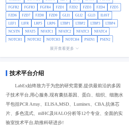
FGFR2
FGFR3
FGFR4
FZD1
FZD2
FZD3
FZD4
FZD5
FZD6
FZD7
FZD8
FZD9
GLI1
GLI2
GLI3
IL6ST
LEF1
LIFR
LRP5
LRP6
LTBP1
LTBP2
LTBP3
LTBP4
NCSTN
NFAT5
NFATC1
NFATC2
NFATC3
NFATC4
NOTCH1
NOTCH2
NOTCH3
NOTCH4
PSEN1
PSEN2
PSENEN
PTCH1
PYGO2
RBL1
RBL2
RBPJL
RGMA
展开查看更多
SMAD1
SMAD2
SMAD3
SMAD4
SMAD5
SMAD6
SMAD7
SMAD9
SMO
SP1
STAT3
SUFU
TCF7
TCF7L1
TCF7L2
TGFBR1
TGFBR2
TGFBR3
TGFBRAP1
技术平台介绍
VANGL2
ZEB2
LabEx始终致力于为您的研究需要,提供最前沿的多因
子技术平台,用心服务,现有囊括基因、蛋白、组织、细胞水
平包括PCR Array、ELISA,MSD、Luminex、CBA,抗体芯
片、多色流式、mIHC及HALO分析等12个专业、全面的实
验室技术平台,助推科研进步!