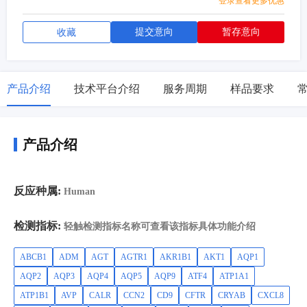
登录查看更多优惠
提交意向
暂存意向
收藏
产品介绍
技术平台介绍
服务周期
样品要求
产品介绍
反应种属:
Human
检测指标:
轻触检测指标名称可查看该指标具体功能介绍
ABCB1
ADM
AGT
AGTR1
AKR1B1
AKT1
AQP1
AQP2
AQP3
AQP4
AQP5
AQP9
ATF4
ATP1A1
ATP1B1
AVP
CALR
CCN2
CD9
CFTR
CRYAB
CXCL8