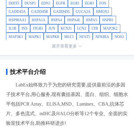
DDIT3
DUSP1
EDN1
EGFR
EGR1
EGR3
FOS
GADD45A
GADD45B
GADD45G
GUCA2A
HMOX1
HSP90AA1
HSPA1A
HSPA4
HSPA4L
HSPA5
HSPB1
IL1B
INS
ITGB1
JUN
KCNJ1
LCN2
LTB
MAP2K2
MAP3K1
MAPK1
MAPK8
MLC1
NFAT5
NFKBIA
NOS3
NPR1
ODC1
OXT
PAK2
PAX2
PCK2
PDIA4
PLAT
展开查看更多
PTK2
SGK1
SLC14A2
SLC2A1
SLC38A2
SLC5A3
SLC6A12
SLC6A6
SLC9A2
SLC9A3
SNAI1
SRC
TAT
TGFA
TNF
TP53
TPM4
TRPV4
VEGFA
VIM
ZFP36L1
技术平台介绍
LabEx始终致力于为您的研究需要,提供最前沿的多因
子技术平台,用心服务,现有囊括基因、蛋白、组织、细胞水
平包括PCR Array、ELISA,MSD、Luminex、CBA,抗体芯
片、多色流式、mIHC及HALO分析等12个专业、全面的实
验室技术平台,助推科研进步!