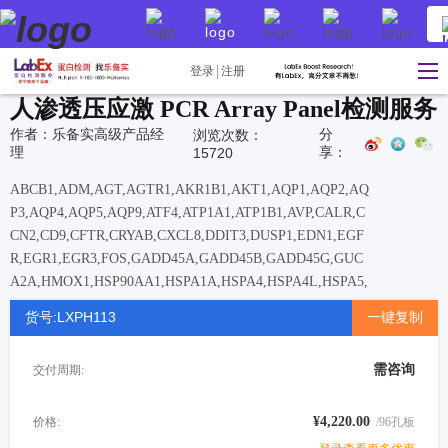
登录
注册
人渗透压应激 PCR Array Panel检测服务
作者：乐备实高级产品经
分
浏览次数：
理
享：
15720
ABCB1,ADM,AGT,AGTR1,AKR1B1,AKT1,AQP1,AQP2,AQ
P3,AQP4,AQP5,AQP9,ATF4,ATP1A1,ATP1B1,AVP,CALR,C
CN2,CD9,CFTR,CRYAB,CXCL8,DDIT3,DUSP1,EDN1,EGF
R,EGR1,EGR3,FOS,GADD45A,GADD45B,GADD45G,GUC
A2A,HMOX1,HSP90AA1,HSPA1A,HSPA4,HSPA4L,HSPA5,
HSPB1,IL1B,INS,ITGB1,JUN,KCNJ1,LCN2,LTB,MAP2K2,
货号:LXPH113
一键复制
MAP3K1,MAPK1,MAPK8,MLC1,NFAT5,NFKBIA,NOS3,NP
R1,ODC1,OXT,PAK2,PAX2,PCK2,PDIA4,PLAT,PTK2,SGK1
需咨询
交付周期:
,SLC14A2,SLC2A1,SLC38A2,SLC5A3,SLC6A12,SLC6A6,S
LC9A2,SLC9A3,SNAI1,SRC,TAT,TGFA,TNF,TP53,TPM4,T
RPV4,VEGFA,VIM,ZFP36L1
¥4,220.00
价格:
/96孔板